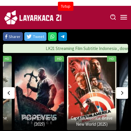
Skip
Tutup
to
content
Sharer
Tweet
LK21 Streaming Film Subtitle Indonesia , download Film gra
HD
HD
HD
 One
Popeye’s Revenge
Captain America: Brave
(2025)
New World (2025)
N