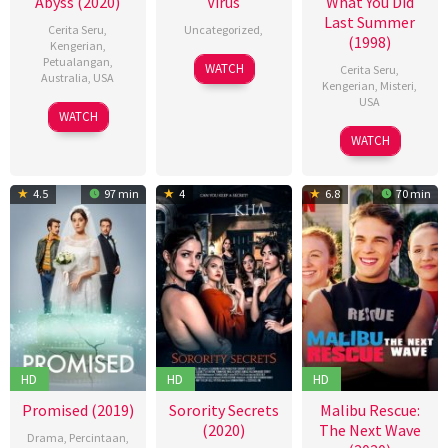
Abyss (2020)
Virus
What You Did
Last Summer
Cerita Seru
,
Uncategorized
,
(1998)
Kengerian
,
Petualangan
,
WATCH
Cerita Seru
,
Australia
,
USA
Kengerian
,
Misteri
,
USA
09
Andrew
WATCH
Jul
Traucki
13
Danny
WATCH
2020
Nov
Cannon
1998
4.5
97 min
4
6.8
70 min
HD
HD
HD
Promised (2019)
Sorority Secrets
Malibu Rescue:
(2020)
The Next Wave
Drama
,
Percintaan
,