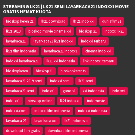
STREAMING LK21 | LK21 SEMI LAYARKACA21 INDOXXI MOVIE
GRATIS HEMAT KUOTA
bioskop keren 21
lk21 download
lk 21 indo xxi
duniafilm21
lk21 2019
bioskop movie cinema xxi
bioskop 21
indoxxi lk21
layarkaca21
layarkaca21 lk21 indoxxi
indoxxi terbaru
lk21 film indonesia
layarkaca21 indoxx1
cinema indo xxi
indoxxi layarkaca21
lk21 xxi indonesia
link indoxxi terbaru
bioskopkeren
bioskop21
bioskopkeren.tv
layarkaca21 2019 semi
indoxxi semi
lk21 semi
layarkaca21 semi
indoxx1
ganool
xxi indonesia
indo xxi
indo xx1
bioskop online
lk21 indoxxi
indomovie
indoxxi.com
indoxxi film indonesia
indoxxi indonesia
layarkaca 21
layar kaca xxi
lk21 indonesia
download film gratis
download film indonesia