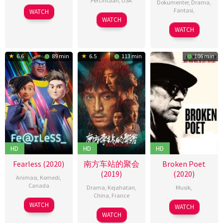
Percintaan
,
USA
Dokumenter
,
Drama
,
03
Maziar
Fantasi
,
WATCH
09
Scott
Aug
Lahooti
WATCH
18
Apr
Speer
2019
WATCH
Oct
2020
2019
6.6
89 min
6.5
113 min
106 min
HD
HD
HD
Fearless (2020)
南方车站的聚会
Broken Poet
(2019)
(2020)
Animasi
,
Komedi
,
Canada
Drama
,
Kejahatan
,
Musik
,
China
,
France
14
Cory
15
Emilio
WATCH
WATCH
06
Diao
Aug
Edwards
May
Ruiz
WATCH
Dec
Yi'nan