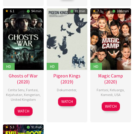
2020
2020
Barrachina
2019
6.1
94 min
81 min
7.1
100 min
HD
HD
HD
Ghosts of War
Pigeon Kings
Magic Camp
(2020)
(2019)
(2020)
Cerita Seru
,
Fantasi
,
Dokumenter
,
Fantasi
,
Keluarga
,
Kejahatan
,
Kengerian
,
Komedi
,
USA
United Kingdom
08
Milena
WATCH
14
Mark
Jun
Pastreich
WATCH
03
Eric
Aug
Waters
WATCH
2019
Jul
Bress
2020
2020
5.3
91 min