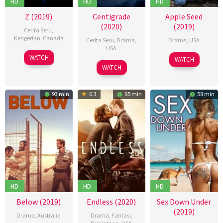
HD
HD
HD
Z (2019)
Centigrade
Apple Seed
(2020)
(2019)
Cerita Seru
,
Kengerian
,
Canada
Cerita Seru
,
Drama
,
Drama
,
USA
USA
19
Brandon
14
Michael
WATCH
WATCH
28
Brendan
Sep
Christensen
Apr
Worth
WATCH
Aug
Walsh
2019
2019
2020
93 min
6.3
95 min
58 min
HD
HD
HD
Below (2019)
Endless (2020)
Sex Down Under
(2019)
Drama
,
Australia
Drama
,
Fantasi
,