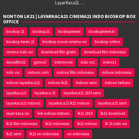
LayarKaca21….
NONTON LK21 | LAYARKACA21 CINEMA21 INDO BIOSKOP BOX
OFFICE
bioskop 21
bioskop21
bioskopkeren
bioskopkeren.tv
bioskop keren 21
bioskop movie cinema xxi
bioskop online
cinema indo xxi
download film gratis
download film indonesia
duniafilm21
ganool
indomovie
indo xx1
indoxx1
indo xxi
indoxxi.com
indoxxi film indonesia
indoxxi indonesia
indoxxi layarkaca21
indoxxi lk21
indoxxi semi
indoxxi terbaru
layarkaca21
layarkaca 21
layarkaca21 2019 semi
layarkaca21 indoxx1
layarkaca21 lk21 indoxxi
layarkaca21 semi
layar kaca xxi
link indoxxi terbaru
lk21 2019
lk21 download
lk21 film indonesia
lk21 indonesia
lk21 indoxxi
lk 21 indo xxi
lk21 semi
lk21 xxi indonesia
xxi indonesia