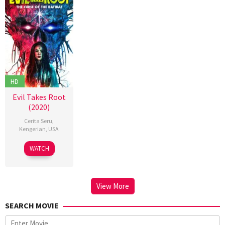
HD
Evil Takes Root
(2020)
Cerita Seru
,
Kengerian
,
USA
15
Chris
WATCH
Sep
W.
2020
Freeman
View More
SEARCH MOVIE