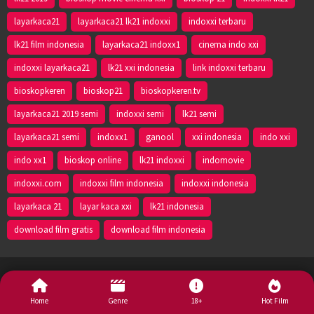
layarkaca21
layarkaca21 lk21 indoxxi
indoxxi terbaru
lk21 film indonesia
layarkaca21 indoxx1
cinema indo xxi
indoxxi layarkaca21
lk21 xxi indonesia
link indoxxi terbaru
bioskopkeren
bioskop21
bioskopkeren.tv
layarkaca21 2019 semi
indoxxi semi
lk21 semi
layarkaca21 semi
indoxx1
ganool
xxi indonesia
indo xxi
indo xx1
bioskop online
lk21 indoxxi
indomovie
indoxxi.com
indoxxi film indonesia
indoxxi indonesia
layarkaca 21
layar kaca xxi
lk21 indonesia
download film gratis
download film indonesia
Lk21 - 2024
Home
Genre
18+
Hot Film