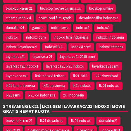
bioskop keren 21
bioskop movie cinema xxi
bioskop online
cinema indo xxi
download film gratis
download film indonesia
duniafilm21
ganool
indomovie
indo xx1
indoxx1
indo xxi
indoxxi.com
indoxxi film indonesia
indoxxi indonesia
indoxxi layarkaca21
indoxxi lk21
indoxxi semi
indoxxi terbaru
layarkaca21
layarkaca 21
layarkaca21 2019 semi
layarkaca21 indoxx1
layarkaca21 lk21 indoxxi
layarkaca21 semi
layar kaca xxi
link indoxxi terbaru
lk21 2019
lk21 download
lk21 film indonesia
lk21 indonesia
lk21 indoxxi
lk 21 indo xxi
lk21 semi
lk21 xxi indonesia
xxi indonesia
STREAMING LK21 | LK21 SEMI LAYARKACA21 INDOXXI MOVIE
GRATIS HEMAT KUOTA
bioskop keren 21
lk21 download
lk 21 indo xxi
duniafilm21
lk21 2019
bioskop movie cinema xxi
bioskop 21
indoxxi lk21