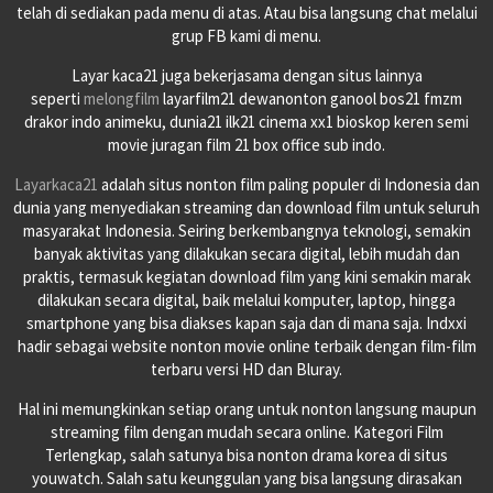
telah di sediakan pada menu di atas. Atau bisa langsung chat melalui
grup FB kami di menu.
Layar kaca21 juga bekerjasama dengan situs lainnya
seperti
melongfilm
layarfilm21 dewanonton ganool bos21 fmzm
drakor indo animeku, dunia21 ilk21 cinema xx1 bioskop keren semi
movie juragan film 21 box office sub indo.
Layarkaca21
adalah situs nonton film paling populer di Indonesia dan
dunia yang menyediakan streaming dan download film untuk seluruh
masyarakat Indonesia. Seiring berkembangnya teknologi, semakin
banyak aktivitas yang dilakukan secara digital, lebih mudah dan
praktis, termasuk kegiatan download film yang kini semakin marak
dilakukan secara digital, baik melalui komputer, laptop, hingga
smartphone yang bisa diakses kapan saja dan di mana saja. Indxxi
hadir sebagai website nonton movie online terbaik dengan film-film
terbaru versi HD dan Bluray.
Hal ini memungkinkan setiap orang untuk nonton langsung maupun
streaming film dengan mudah secara online. Kategori Film
Terlengkap, salah satunya bisa nonton drama korea di situs
youwatch. Salah satu keunggulan yang bisa langsung dirasakan