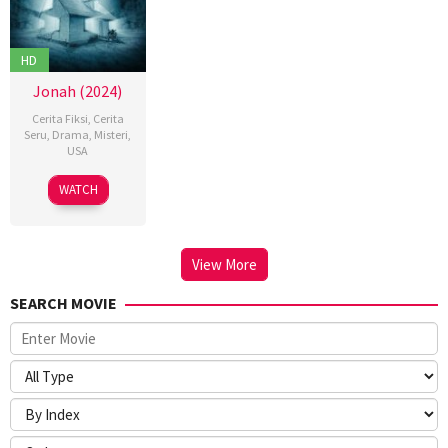
HD
Jonah (2024)
Cerita Fiksi
,
Cerita
Seru
,
Drama
,
Misteri
,
USA
12
Ben
WATCH
Mar
Van
2024
Kleek
View More
SEARCH MOVIE