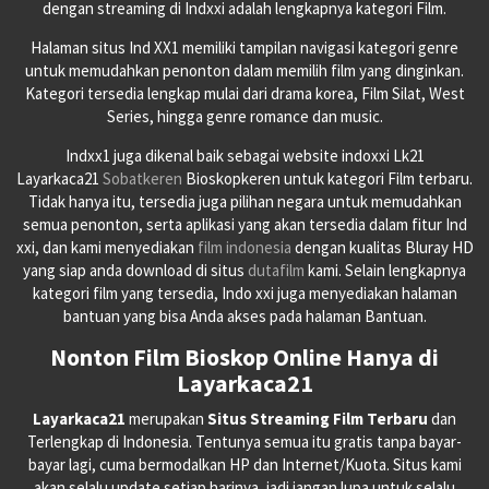
dengan streaming di Indxxi adalah lengkapnya kategori Film.
Halaman situs Ind XX1 memiliki tampilan navigasi kategori genre
untuk memudahkan penonton dalam memilih film yang dinginkan.
Kategori tersedia lengkap mulai dari drama korea, Film Silat, West
Series, hingga genre romance dan music.
Indxx1 juga dikenal baik sebagai website indoxxi Lk21
Layarkaca21
Sobatkeren
Bioskopkeren untuk kategori Film terbaru.
Tidak hanya itu, tersedia juga pilihan negara untuk memudahkan
semua penonton, serta aplikasi yang akan tersedia dalam fitur Ind
xxi, dan kami menyediakan
film indonesia
dengan kualitas Bluray HD
yang siap anda download di situs
dutafilm
kami. Selain lengkapnya
kategori film yang tersedia, Indo xxi juga menyediakan halaman
bantuan yang bisa Anda akses pada halaman Bantuan.
Nonton Film Bioskop Online Hanya di
Layarkaca21
Layarkaca21
merupakan
Situs Streaming Film Terbaru
dan
Terlengkap di Indonesia. Tentunya semua itu gratis tanpa bayar-
bayar lagi, cuma bermodalkan HP dan Internet/Kuota. Situs kami
akan selalu update setiap harinya, jadi jangan lupa untuk selalu