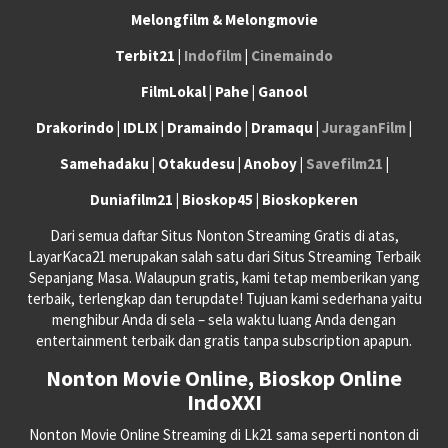
Melongfilm & Melongmovie
Terbit21 |
Indofilm
|
Cinemaindo
FilmLokal | Pahe | Ganool
Drakorindo | IDLIX | Dramaindo | Dramaqu |
JuraganFilm
|
Samehadaku | Otakudesu | Anoboy |
Savefilm21
|
Duniafilm21 | Bioskop45 | Bioskopkeren
Dari semua daftar Situs Nonton Streaming Gratis di atas,
LayarKaca21 merupakan salah satu dari Situs Streaming Terbaik
Sepanjang Masa. Walaupun gratis, kami tetap memberikan yang
terbaik, terlengkap dan terupdate! Tujuan kami sederhana yaitu
menghibur Anda di sela – sela waktu luang Anda dengan
entertainment terbaik dan gratis tanpa subscription apapun.
Nonton Movie Online, Bioskop Online
IndoXXI
Nonton Movie Online Streaming di Lk21 sama seperti nonton di