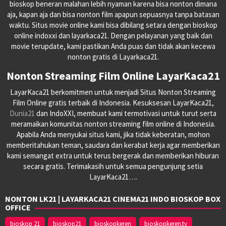
bioskop beneran malahan lebih nyaman karena bisa nonton dimana
aja, kapan aja dan bisa nonton film apapun sepuasnya tanpa batasan
waktu. Situs movie online kami bisa dibilang setara dengan bioskop
online indoxxi dan layarkaca21. Dengan pelayanan yang baik dan
movie terupdate, kami pastikan Anda puas dan tidak akan kecewa
nonton gratis di Layarkaca21.
Nonton Streaming Film Online LayarKaca21
LayarKaca21 berkomitmen untuk menjadi Situs Nonton Streaming
Film Online gratis terbaik di Indonesia. Kesuksesan LayarKaca21,
Dunia21
dan IndoXXI, membuat kami termotivasi untuk turut serta
meramaikan komunitas nonton streaming film online di Indonesia.
Apabila Anda menyukai situs kami, jika tidak keberatan, mohon
memberitahukan teman, saudara dan kerabat kerja agar memberikan
kami semangat extra untuk terus bergerak dan memberikan hiburan
secara gratis. Terimakasih untuk semua pengunjung setia
LayarKaca21….
NONTON LK21 | LAYARKACA21 CINEMA21 INDO BIOSKOP BOX
OFFICE
bioskop 21
bioskop21
bioskopkeren
bioskopkeren.tv