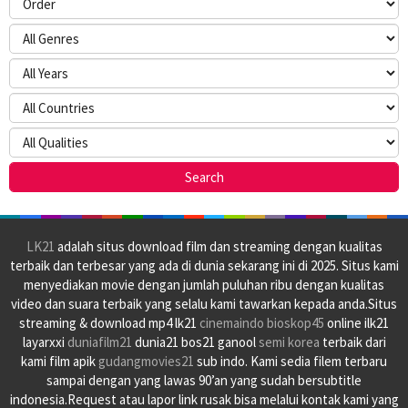
LK21
adalah situs download film dan streaming dengan kualitas
terbaik dan terbesar yang ada di dunia sekarang ini di 2025. Situs kami
menyediakan movie dengan jumlah puluhan ribu dengan kualitas
video dan suara terbaik yang selalu kami tawarkan kepada anda.Situs
streaming & download mp4 lk21
cinemaindo
bioskop45
online ilk21
layarxxi
duniafilm21
dunia21 bos21 ganool
semi korea
terbaik dari
kami film apik
gudangmovies21
sub indo. Kami sedia filem terbaru
sampai dengan yang lawas 90’an yang sudah bersubtitle
indonesia.Request atau lapor link rusak bisa melalui kontak kami yang