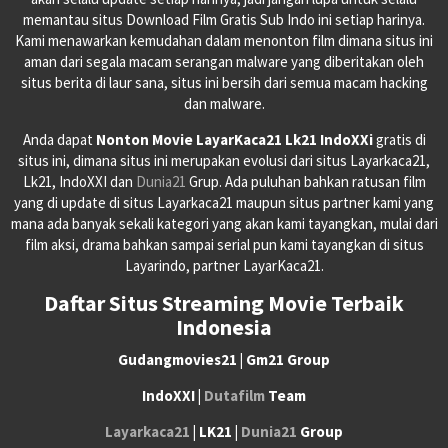
memantau situs Download Film Gratis Sub Indo ini setiap harinya.
Kami menawarkan kemudahan dalam menonton film dimana situs ini
aman dari segala macam serangan malware yang diberitakan oleh
situs berita di laur sana, situs ini bersih dari semua macam hacking
dan malware.
Anda dapat
Nonton Movie LayarKaca21 Lk21 IndoXXi
gratis di
situs ini, dimana situs ini merupakan evolusi dari situs Layarkaca21,
Lk21, IndoXXI dan
Dunia21
Grup. Ada puluhan bahkan ratusan film
yang di update di situs Layarkaca21 maupun situs partner kami yang
mana ada banyak sekali kategori yang akan kami tayangkan, mulai dari
film aksi, drama bahkan sampai serial pun kami tayangkan di situs
Layarindo, partner LayarKaca21.
Daftar Situs Streaming Movie Terbaik
Indonesia
Gudangmovies21 | Gm21 Group
IndoXXI |
Dutafilm
Team
Layarkaca21
| LK21 |
Dunia21
Group