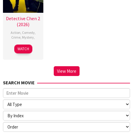
Detective Chen 2
(2026)
Action
,
Comedy
,
Crime
,
Mystery
,
WATCH
View More
SEARCH MOVIE