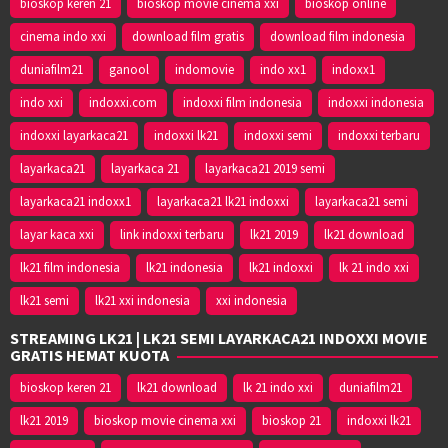
bioskop keren 21
bioskop movie cinema xxi
bioskop online
cinema indo xxi
download film gratis
download film indonesia
duniafilm21
ganool
indomovie
indo xx1
indoxx1
indo xxi
indoxxi.com
indoxxi film indonesia
indoxxi indonesia
indoxxi layarkaca21
indoxxi lk21
indoxxi semi
indoxxi terbaru
layarkaca21
layarkaca 21
layarkaca21 2019 semi
layarkaca21 indoxx1
layarkaca21 lk21 indoxxi
layarkaca21 semi
layar kaca xxi
link indoxxi terbaru
lk21 2019
lk21 download
lk21 film indonesia
lk21 indonesia
lk21 indoxxi
lk 21 indo xxi
lk21 semi
lk21 xxi indonesia
xxi indonesia
STREAMING LK21 | LK21 SEMI LAYARKACA21 INDOXXI MOVIE
GRATIS HEMAT KUOTA
bioskop keren 21
lk21 download
lk 21 indo xxi
duniafilm21
lk21 2019
bioskop movie cinema xxi
bioskop 21
indoxxi lk21