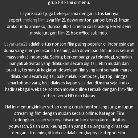
grup FB kami di menu.
Layar kaca21 juga bekerjasama dengan situs lainnya
seperti
melongfilm
layarfilm21 dewanonton ganool bos21 fmzm
drakor indo animeku, dunia21 ilk21 cinema xx1 bioskop keren semi
movie juragan film 21 box office sub indo.
Layarkaca21
adalah situs nonton film paling populer di Indonesia dan
dunia yang menyediakan streaming dan download film untuk seluruh
masyarakat Indonesia. Seiring berkembangnya teknologi, semakin
banyak aktivitas yang dilakukan secara digital, lebih mudah dan
praktis, termasuk kegiatan download film yang kini semakin marak
dilakukan secara digital, baik melalui komputer, laptop, hingga
smartphone yang bisa diakses kapan saja dan di mana saja. Indxxi
hadir sebagai website nonton movie online terbaik dengan film-film
terbaru versi HD dan Bluray.
Hal ini memungkinkan setiap orang untuk nonton langsung maupun
streaming film dengan mudah secara online. Kategori Film
Terlengkap, salah satunya bisa nonton drama korea di situs
youwatch. Salah satu keunggulan yang bisa langsung dirasakan
dengan streaming di Indxxi adalah lengkapnya kategori Film.