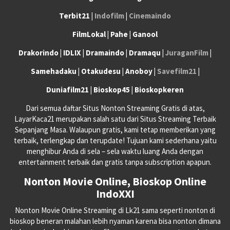
Terbit21 |
Indofilm
|
Cinemaindo
FilmLokal | Pahe | Ganool
Drakorindo | IDLIX | Dramaindo | Dramaqu |
JuraganFilm
|
Samehadaku | Otakudesu | Anoboy |
Savefilm21
|
Duniafilm21 | Bioskop45 | Bioskopkeren
Dari semua daftar Situs Nonton Streaming Gratis di atas,
LayarKaca21 merupakan salah satu dari Situs Streaming Terbaik
Sepanjang Masa. Walaupun gratis, kami tetap memberikan yang
terbaik, terlengkap dan terupdate! Tujuan kami sederhana yaitu
menghibur Anda di sela – sela waktu luang Anda dengan
entertainment terbaik dan gratis tanpa subscription apapun.
Nonton Movie Online, Bioskop Online
IndoXXI
Nonton Movie Online Streaming di Lk21 sama seperti nonton di
bioskop beneran malahan lebih nyaman karena bisa nonton dimana