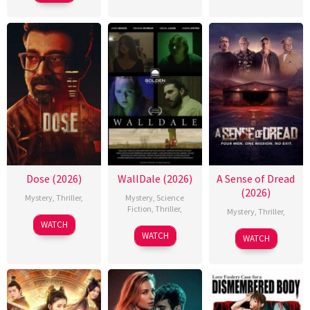
Dose (2026)
WallDale (2026)
A Sense of Dread
(2026)
Mystery
,
Thriller
,
Mystery
,
Science
Fiction
,
Thriller
,
Mystery
,
Thriller
,
WATCH
WATCH
WATCH