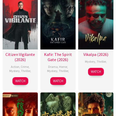
Citizen Vigilante
Kafir: The Spirit
Vikalpa (2026)
(2026)
Gate (2026)
Mystery
,
Thriller
,
Action
,
Crime
,
Drama
,
Horror
,
Mystery
,
Thriller
,
Mystery
,
Thriller
,
WATCH
WATCH
WATCH