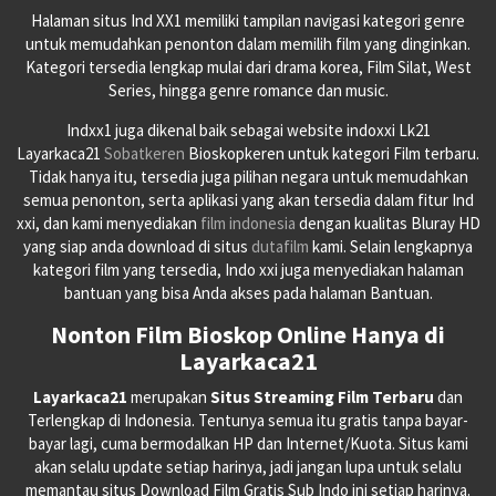
Halaman situs Ind XX1 memiliki tampilan navigasi kategori genre
untuk memudahkan penonton dalam memilih film yang dinginkan.
Kategori tersedia lengkap mulai dari drama korea, Film Silat, West
Series, hingga genre romance dan music.
Indxx1 juga dikenal baik sebagai website indoxxi Lk21
Layarkaca21
Sobatkeren
Bioskopkeren untuk kategori Film terbaru.
Tidak hanya itu, tersedia juga pilihan negara untuk memudahkan
semua penonton, serta aplikasi yang akan tersedia dalam fitur Ind
xxi, dan kami menyediakan
film indonesia
dengan kualitas Bluray HD
yang siap anda download di situs
dutafilm
kami. Selain lengkapnya
kategori film yang tersedia, Indo xxi juga menyediakan halaman
bantuan yang bisa Anda akses pada halaman Bantuan.
Nonton Film Bioskop Online Hanya di
Layarkaca21
Layarkaca21
merupakan
Situs Streaming Film Terbaru
dan
Terlengkap di Indonesia. Tentunya semua itu gratis tanpa bayar-
bayar lagi, cuma bermodalkan HP dan Internet/Kuota. Situs kami
akan selalu update setiap harinya, jadi jangan lupa untuk selalu
memantau situs Download Film Gratis Sub Indo ini setiap harinya.