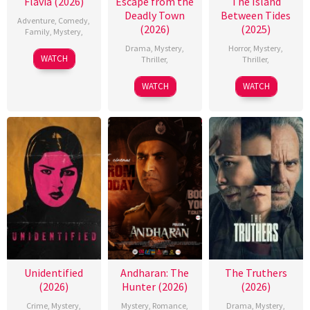
Flavia (2026)
Escape from the
The Island
Deadly Town
Between Tides
Adventure
,
Comedy
,
(2026)
(2025)
Family
,
Mystery
,
Drama
,
Mystery
,
Horror
,
Mystery
,
WATCH
Thriller
,
Thriller
,
WATCH
WATCH
Unidentified
Andharan: The
The Truthers
(2026)
Hunter (2026)
(2026)
Crime
,
Mystery
,
Mystery
,
Romance
,
Drama
,
Mystery
,