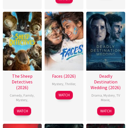
The Sheep
Faces (2026)
Deadly
Detectives
Destination
Mystery
,
Thriller
,
(2026)
Wedding (2026)
WATCH
Comedy
,
Family
,
Drama
,
Mystery
,
TV
Mystery
,
Movie
,
WATCH
WATCH