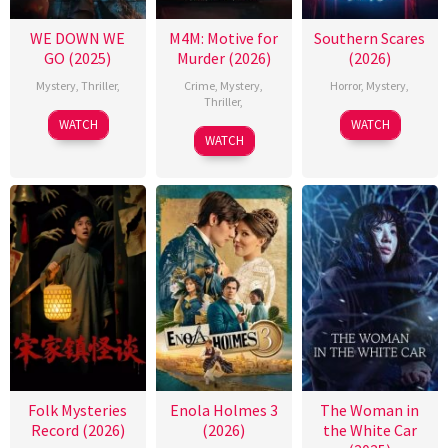
WE DOWN WE
M4M: Motive for
Southern Scares
GO (2025)
Murder (2026)
(2026)
Mystery
,
Thriller
,
Crime
,
Mystery
,
Horror
,
Mystery
,
Thriller
,
WATCH
WATCH
WATCH
Folk Mysteries
Enola Holmes 3
The Woman in
Record (2026)
(2026)
the White Car