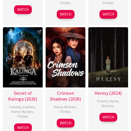
Thriller
,
Thriller
,
WATCH
WATCH
WATCH
Secret of
Crimson
Heresy (2024)
Kalinga (2026)
Shadows (2026)
Drama
,
Horror
,
Mystery
,
Comedy
,
Fantasy
,
Horror
,
Mystery
,
Horror
,
Mystery
,
Thriller
,
Thriller
,
WATCH
WATCH
WATCH