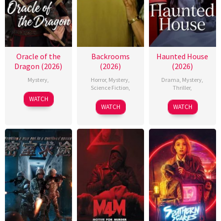
Oracle of the
Backrooms
Haunted House
Dragon (2026)
(2026)
(2026)
Mystery
,
Horror
,
Mystery
,
Drama
,
Mystery
,
Science Fiction
,
Thriller
,
WATCH
WATCH
WATCH