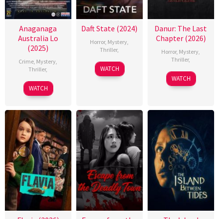
Anaganaga
Daft State (2024)
Danur: The Last
Australia Lo
Chapter (2026)
Horror
,
Mystery
,
(2025)
Thriller
,
Horror
,
Mystery
,
Thriller
,
Crime
,
Mystery
,
WATCH
Thriller
,
WATCH
WATCH