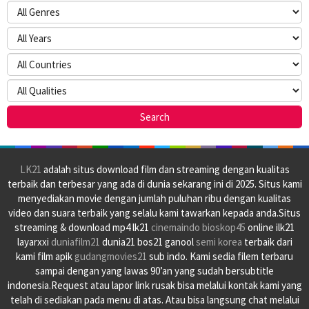
LK21
adalah situs download film dan streaming dengan kualitas
terbaik dan terbesar yang ada di dunia sekarang ini di 2025. Situs kami
menyediakan movie dengan jumlah puluhan ribu dengan kualitas
video dan suara terbaik yang selalu kami tawarkan kepada anda.Situs
streaming & download mp4 lk21
cinemaindo
bioskop45
online ilk21
layarxxi
duniafilm21
dunia21 bos21 ganool
semi korea
terbaik dari
kami film apik
gudangmovies21
sub indo. Kami sedia filem terbaru
sampai dengan yang lawas 90’an yang sudah bersubtitle
indonesia.Request atau lapor link rusak bisa melalui kontak kami yang
telah di sediakan pada menu di atas. Atau bisa langsung chat melalui