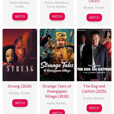
(2025)
Horror
,
Mystery
,
Action
,
Adventure
,
Thriller
,
Crime
,
Mystery
,
Mystery
,
Thriller
,
WATCH
WATCH
WATCH
Strung (2026)
Strange Tales of
The Dog and
Huangquan
Catfish (2025)
Mystery
,
Thriller
,
Village (2026)
Drama
,
Mystery
,
WATCH
Horror
,
Mystery
,
WATCH
WATCH