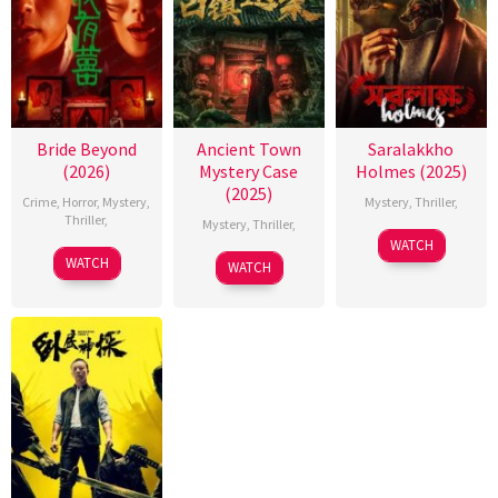
Bride Beyond
Ancient Town
Saralakkho
(2026)
Mystery Case
Holmes (2025)
(2025)
Crime
,
Horror
,
Mystery
,
Mystery
,
Thriller
,
Thriller
,
Mystery
,
Thriller
,
WATCH
WATCH
WATCH