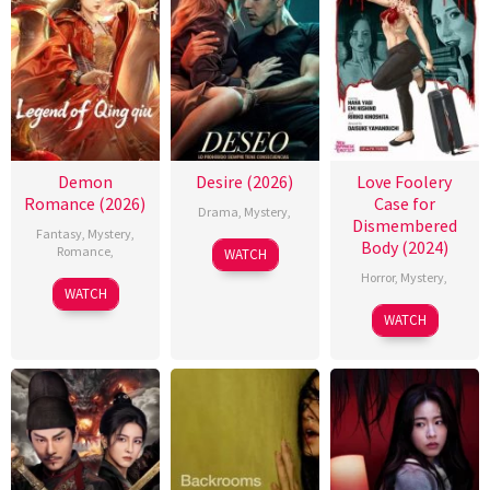
Demon
Desire (2026)
Love Foolery
Romance (2026)
Case for
Drama
,
Mystery
,
Dismembered
Fantasy
,
Mystery
,
Body (2024)
Romance
,
WATCH
Horror
,
Mystery
,
WATCH
WATCH