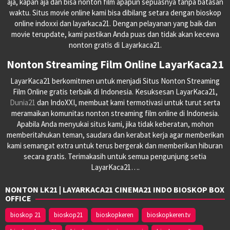
aja, kapan aja dan bisa nonton film apapun sepuasnya tanpa batasan
waktu. Situs movie online kami bisa dibilang setara dengan bioskop
online indoxxi dan layarkaca21. Dengan pelayanan yang baik dan
movie terupdate, kami pastikan Anda puas dan tidak akan kecewa
nonton gratis di Layarkaca21.
Nonton Streaming Film Online LayarKaca21
LayarKaca21 berkomitmen untuk menjadi Situs Nonton Streaming
Film Online gratis terbaik di Indonesia. Kesuksesan LayarKaca21,
Dunia21
dan IndoXXI, membuat kami termotivasi untuk turut serta
meramaikan komunitas nonton streaming film online di Indonesia.
Apabila Anda menyukai situs kami, jika tidak keberatan, mohon
memberitahukan teman, saudara dan kerabat kerja agar memberikan
kami semangat extra untuk terus bergerak dan memberikan hiburan
secara gratis. Terimakasih untuk semua pengunjung setia
LayarKaca21….
NONTON LK21 | LAYARKACA21 CINEMA21 INDO BIOSKOP BOX
OFFICE
bioskop 21
bioskop21
bioskopkeren
bioskopkeren.tv