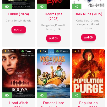
HD
HD
HD
Lubuk (2024)
Heart Eyes
Dark Nuns (2025)
(2025)
Cerita Seru
,
Malaysia
Cerita Seru
,
Drama
,
Kengerian
,
Misteri
,
Kengerian
,
Komedi
,
18
Mark
Korea
Misteri
,
USA
WATCH
Jul
Lee
24
권
06
Josh
WATCH
2024
See
WATCH
Jan
혁
Feb
Ruben
Teck
2025
재
2025
6.321
95 min
6.7
72 min
3
HD
HD
HD
Hood Witch
Fox and Hare
Population