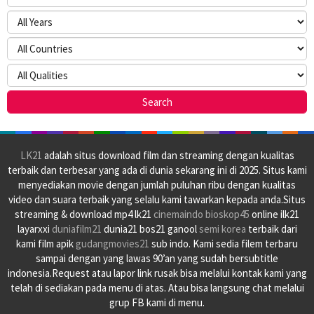
LK21
adalah situs download film dan streaming dengan kualitas
terbaik dan terbesar yang ada di dunia sekarang ini di 2025. Situs kami
menyediakan movie dengan jumlah puluhan ribu dengan kualitas
video dan suara terbaik yang selalu kami tawarkan kepada anda.Situs
streaming & download mp4 lk21
cinemaindo
bioskop45
online ilk21
layarxxi
duniafilm21
dunia21 bos21 ganool
semi korea
terbaik dari
kami film apik
gudangmovies21
sub indo. Kami sedia filem terbaru
sampai dengan yang lawas 90’an yang sudah bersubtitle
indonesia.Request atau lapor link rusak bisa melalui kontak kami yang
telah di sediakan pada menu di atas. Atau bisa langsung chat melalui
grup FB kami di menu.