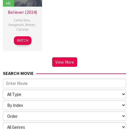
HD
Believer (2024)
Cerita Seru
,
Kengerian
,
Misteri
,
Canada
29
Sheldon
WATCH
Aug
Wilson
2024
View More
SEARCH MOVIE