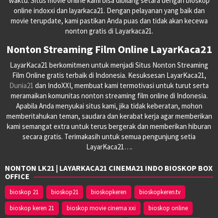
waktu. Situs movie online kami bisa dibilang setara dengan bioskop
online indoxxi dan layarkaca21. Dengan pelayanan yang baik dan
movie terupdate, kami pastikan Anda puas dan tidak akan kecewa
nonton gratis di Layarkaca21.
Nonton Streaming Film Online LayarKaca21
LayarKaca21 berkomitmen untuk menjadi Situs Nonton Streaming
Film Online gratis terbaik di Indonesia. Kesuksesan LayarKaca21,
Dunia21
dan IndoXXI, membuat kami termotivasi untuk turut serta
meramaikan komunitas nonton streaming film online di Indonesia.
Apabila Anda menyukai situs kami, jika tidak keberatan, mohon
memberitahukan teman, saudara dan kerabat kerja agar memberikan
kami semangat extra untuk terus bergerak dan memberikan hiburan
secara gratis. Terimakasih untuk semua pengunjung setia
LayarKaca21….
NONTON LK21 | LAYARKACA21 CINEMA21 INDO BIOSKOP BOX
OFFICE
bioskop 21
bioskop21
bioskopkeren
bioskopkeren.tv
bioskop keren 21
bioskop movie cinema xxi
bioskop online