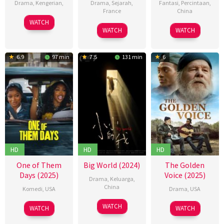
Drama
,
Kengerian
,
Drama
,
Sejarah
,
Fantasi
,
Percintaan
,
France
China
24
Cradeaux
WATCH
18
Simon
01
马
Sep
Alexander
WATCH
WATCH
Sep
Moutaïrou
Mar
铭
2024
2024
2025
骏
6.9
97 min
7.5
131 min
6
HD
HD
HD
One of Them
Big World (2024)
The Golden
Days (2025)
Voice (2025)
Drama
,
Keluarga
,
China
Komedi
,
USA
Drama
,
USA
27
Yang
16
Lawrence
28
Brandon
WATCH
WATCH
WATCH
Dec
Lina
Jan
Lamont
Feb
Eric