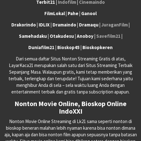
Terbit21 |
Indofilm
|
Cinemaindo
FilmLokal | Pahe | Ganool
Drakorindo | IDLIX | Dramaindo | Dramaqu |
JuraganFilm
|
Samehadaku | Otakudesu | Anoboy |
Savefilm21
|
Duniafilm21 | Bioskop45 | Bioskopkeren
Dari semua daftar Situs Nonton Streaming Gratis di atas,
LayarKaca21 merupakan salah satu dari Situs Streaming Terbaik
Sepanjang Masa. Walaupun gratis, kami tetap memberikan yang
terbaik, terlengkap dan terupdate! Tujuan kami sederhana yaitu
menghibur Anda di sela – sela waktu luang Anda dengan
entertainment terbaik dan gratis tanpa subscription apapun.
Nonton Movie Online, Bioskop Online
IndoXXI
Nonton Movie Online Streaming di Lk21 sama seperti nonton di
bioskop beneran malahan lebih nyaman karena bisa nonton dimana
aja, kapan aja dan bisa nonton film apapun sepuasnya tanpa batasan