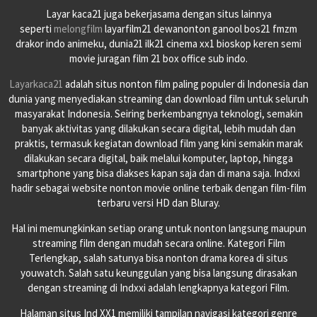
Layar kaca21 juga bekerjasama dengan situs lainnya
seperti
melongfilm
layarfilm21 dewanonton ganool bos21 fmzm
drakor indo animeku, dunia21 ilk21 cinema xx1 bioskop keren semi
movie juragan film 21 box office sub indo.
Layarkaca21
adalah situs nonton film paling populer di Indonesia dan
dunia yang menyediakan streaming dan download film untuk seluruh
masyarakat Indonesia. Seiring berkembangnya teknologi, semakin
banyak aktivitas yang dilakukan secara digital, lebih mudah dan
praktis, termasuk kegiatan download film yang kini semakin marak
dilakukan secara digital, baik melalui komputer, laptop, hingga
smartphone yang bisa diakses kapan saja dan di mana saja. Indxxi
hadir sebagai website nonton movie online terbaik dengan film-film
terbaru versi HD dan Bluray.
Hal ini memungkinkan setiap orang untuk nonton langsung maupun
streaming film dengan mudah secara online. Kategori Film
Terlengkap, salah satunya bisa nonton drama korea di situs
youwatch. Salah satu keunggulan yang bisa langsung dirasakan
dengan streaming di Indxxi adalah lengkapnya kategori Film.
Halaman situs Ind XX1 memiliki tampilan navigasi kategori genre