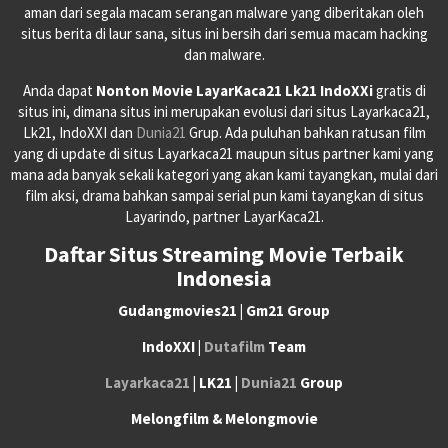
aman dari segala macam serangan malware yang diberitakan oleh
situs berita di laur sana, situs ini bersih dari semua macam hacking
dan malware.
Anda dapat
Nonton Movie LayarKaca21 Lk21 IndoXXi
gratis di
situs ini, dimana situs ini merupakan evolusi dari situs Layarkaca21,
Lk21, IndoXXI dan
Dunia21
Grup. Ada puluhan bahkan ratusan film
yang di update di situs Layarkaca21 maupun situs partner kami yang
mana ada banyak sekali kategori yang akan kami tayangkan, mulai dari
film aksi, drama bahkan sampai serial pun kami tayangkan di situs
Layarindo, partner LayarKaca21.
Daftar Situs Streaming Movie Terbaik
Indonesia
Gudangmovies21 | Gm21 Group
IndoXXI |
Dutafilm
Team
Layarkaca21
| LK21 |
Dunia21
Group
Melongfilm & Melongmovie