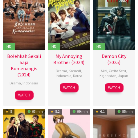
HD
HD
HD
Bolehkah Sekali
My Annoying
Demon City
Saja
Brother (2024)
(2025)
Kumenangis
Drama
,
Komedi
,
Aksi
,
Cerita Seru
,
(2024)
Indonesia
,
Korea
Kejahatan
,
Japan
Drama
,
Indonesia
24
Dinna
26
田
WATCH
WATCH
Oct
Jasanti
Feb
中
17
Reka
WATCH
2024
2025
征
Oct
Wijaya
爾
2024
5
93 min
5.2
99 min
6.1
85 min