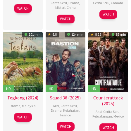
Cerita Seru
,
Drama
,
Cerita Seru
,
Canada
Misteri
,
China
WATCH
17
Jeremy
WATCH
20
谢
Jan
Drummond
WATCH
Jan
少
2025
2025
风
101 min
6.8
124 min
8.25
85 min
HD
HD
HD
Tegkang (2024)
Squad 36 (2025)
Counterattack
(2025)
Drama
,
Malaysia
Aksi
,
Cerita Seru
,
Drama
,
Kejahatan
,
Aksi
,
Cerita Seru
,
28
Josh
France
Petualangan
,
Mexico
WATCH
Nov
Nawan
27
Olivier
27
Chava
WATCH
2024
WATCH