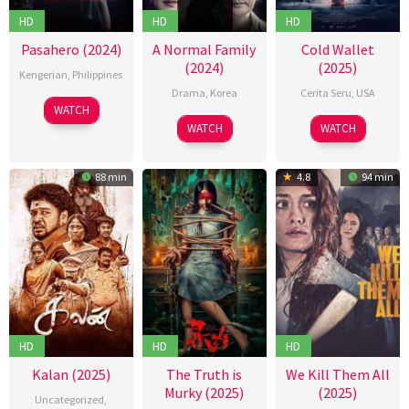
HD
HD
HD
Pasahero (2024)
A Normal Family
Cold Wallet
(2024)
(2025)
Kengerian
,
Philippines
Drama
,
Korea
Cerita Seru
,
USA
30
Roman
WATCH
16
허
28
Cutter
Oct
Perez
WATCH
WATCH
Oct
진
Feb
Hodierne
2024
Jr.
2024
호
2025
88 min
4.8
94 min
HD
HD
HD
Kalan (2025)
The Truth is
We Kill Them All
Murky (2025)
(2025)
Uncategorized
,