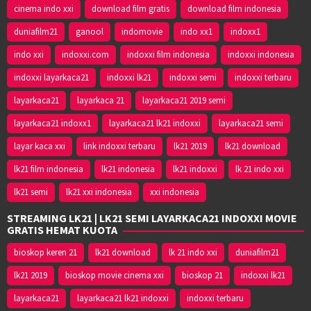
cinema indo xxi
download film gratis
download film indonesia
duniafilm21
ganool
indomovie
indo xx1
indoxx1
indo xxi
indoxxi.com
indoxxi film indonesia
indoxxi indonesia
indoxxi layarkaca21
indoxxi lk21
indoxxi semi
indoxxi terbaru
layarkaca21
layarkaca 21
layarkaca21 2019 semi
layarkaca21 indoxx1
layarkaca21 lk21 indoxxi
layarkaca21 semi
layar kaca xxi
link indoxxi terbaru
lk21 2019
lk21 download
lk21 film indonesia
lk21 indonesia
lk21 indoxxi
lk 21 indo xxi
lk21 semi
lk21 xxi indonesia
xxi indonesia
STREAMING LK21 | LK21 SEMI LAYARKACA21 INDOXXI MOVIE
GRATIS HEMAT KUOTA
bioskop keren 21
lk21 download
lk 21 indo xxi
duniafilm21
lk21 2019
bioskop movie cinema xxi
bioskop 21
indoxxi lk21
layarkaca21
layarkaca21 lk21 indoxxi
indoxxi terbaru