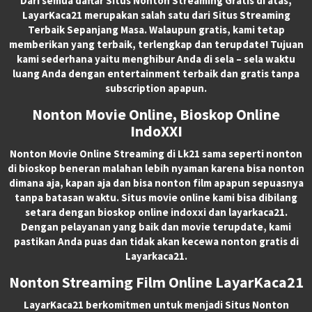
Dari semua daftar Situs Nonton Streaming Gratis di atas,
LayarKaca21 merupakan salah satu dari Situs Streaming
Terbaik Sepanjang Masa. Walaupun gratis, kami tetap
memberikan yang terbaik, terlengkap dan terupdate! Tujuan
kami sederhana yaitu menghibur Anda di sela – sela waktu
luang Anda dengan entertainment terbaik dan gratis tanpa
subscription apapun.
Nonton Movie Online, Bioskop Online
IndoXXI
Nonton Movie Online Streaming di Lk21 sama seperti nonton
di bioskop beneran malahan lebih nyaman karena bisa nonton
dimana aja, kapan aja dan bisa nonton film apapun sepuasnya
tanpa batasan waktu. Situs movie online kami bisa dibilang
setara dengan bioskop online indoxxi dan layarkaca21.
Dengan pelayanan yang baik dan movie terupdate, kami
pastikan Anda puas dan tidak akan kecewa nonton gratis di
Layarkaca21.
Nonton Streaming Film Online LayarKaca21
LayarKaca21 berkomitmen untuk menjadi Situs Nonton