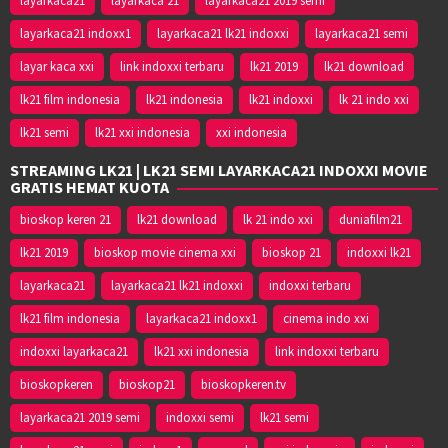
layarkaca21
layarkaca 21
layarkaca21 2019 semi
layarkaca21 indoxx1
layarkaca21 lk21 indoxxi
layarkaca21 semi
layar kaca xxi
link indoxxi terbaru
lk21 2019
lk21 download
lk21 film indonesia
lk21 indonesia
lk21 indoxxi
lk 21 indo xxi
lk21 semi
lk21 xxi indonesia
xxi indonesia
STREAMING LK21 | LK21 SEMI LAYARKACA21 INDOXXI MOVIE
GRATIS HEMAT KUOTA
bioskop keren 21
lk21 download
lk 21 indo xxi
duniafilm21
lk21 2019
bioskop movie cinema xxi
bioskop 21
indoxxi lk21
layarkaca21
layarkaca21 lk21 indoxxi
indoxxi terbaru
lk21 film indonesia
layarkaca21 indoxx1
cinema indo xxi
indoxxi layarkaca21
lk21 xxi indonesia
link indoxxi terbaru
bioskopkeren
bioskop21
bioskopkeren.tv
layarkaca21 2019 semi
indoxxi semi
lk21 semi