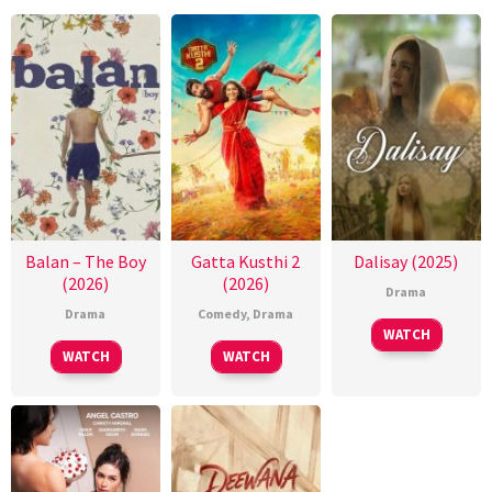
Balan – The Boy
Gatta Kusthi 2
Dalisay (2025)
(2026)
(2026)
Drama
Drama
Comedy
,
Drama
WATCH
WATCH
WATCH