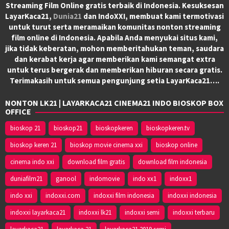
Streaming Film Online gratis terbaik di Indonesia. Kesuksesan
LayarKaca21,
Dunia21
dan IndoXXI, membuat kami termotivasi
untuk turut serta meramaikan komunitas nonton streaming
film online di Indonesia. Apabila Anda menyukai situs kami,
jika tidak keberatan, mohon memberitahukan teman, saudara
dan kerabat kerja agar memberikan kami semangat extra
untuk terus bergerak dan memberikan hiburan secara gratis.
Terimakasih untuk semua pengunjung setia LayarKaca21….
NONTON LK21 | LAYARKACA21 CINEMA21 INDO BIOSKOP BOX
OFFICE
bioskop 21
bioskop21
bioskopkeren
bioskopkeren.tv
bioskop keren 21
bioskop movie cinema xxi
bioskop online
cinema indo xxi
download film gratis
download film indonesia
duniafilm21
ganool
indomovie
indo xx1
indoxx1
indo xxi
indoxxi.com
indoxxi film indonesia
indoxxi indonesia
indoxxi layarkaca21
indoxxi lk21
indoxxi semi
indoxxi terbaru