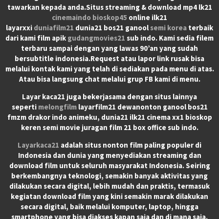
tawarkan kepada anda.Situs streaming & download mp4 lk21
cinemaindo
bioskop45
online ilk21
layarxxi
duniafilm21
dunia21 bos21 ganool
semi korea
terbaik
dari kami film apik
gudangmovies21
sub indo. Kami sedia filem
terbaru sampai dengan yang lawas 90’an yang sudah
bersubtitle indonesia.Request atau lapor link rusak bisa
melalui kontak kami yang telah di sediakan pada menu di atas.
Atau bisa langsung chat melalui grup FB kami di menu.
Layar kaca21 juga bekerjasama dengan situs lainnya
seperti
melongfilm
layarfilm21 dewanonton ganool bos21
fmzm drakor indo animeku, dunia21 ilk21 cinema xx1 bioskop
keren semi movie juragan film 21 box office sub indo.
Layarkaca21
adalah situs nonton film paling populer di
Indonesia dan dunia yang menyediakan streaming dan
download film untuk seluruh masyarakat Indonesia. Seiring
berkembangnya teknologi, semakin banyak aktivitas yang
dilakukan secara digital, lebih mudah dan praktis, termasuk
kegiatan download film yang kini semakin marak dilakukan
secara digital, baik melalui komputer, laptop, hingga
smartphone yang bisa diakses kapan saja dan di mana saja.