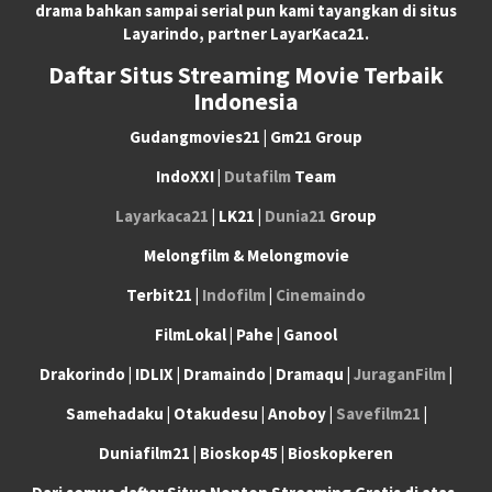
drama bahkan sampai serial pun kami tayangkan di situs
Layarindo, partner LayarKaca21.
Daftar Situs Streaming Movie Terbaik
Indonesia
Gudangmovies21 | Gm21 Group
IndoXXI |
Dutafilm
Team
Layarkaca21
| LK21 |
Dunia21
Group
Melongfilm & Melongmovie
Terbit21 |
Indofilm
|
Cinemaindo
FilmLokal | Pahe | Ganool
Drakorindo | IDLIX | Dramaindo | Dramaqu |
JuraganFilm
|
Samehadaku | Otakudesu | Anoboy |
Savefilm21
|
Duniafilm21 | Bioskop45 | Bioskopkeren