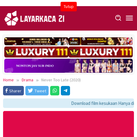
Skip
Tutup
to
content
Home
Drama
Never Too Late (2020)
Sharer
Tweet
Download film kesukaan Hanya di LK21