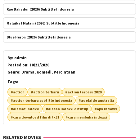
Rao Bahadur (2026) Subtitle Indonesia
Malaikat Malam (2026) Subtitle Indonesia
Blue Heron (2026) Subtitle Indonesia
By:
admin
Posted on:
10/22/2020
Genre:
Drama, Komedi, Percintaan
Tags:
#action
#action terbaru
#action terbaru 2020
#action terbaru subtitle indonesia
#adelaide australia
#alamat indoxxi
#alasan indoxxi ditutup
#apk indoxxi
#cara download film di lk21
#cara membuka indoxxi
RELATED MOVIES