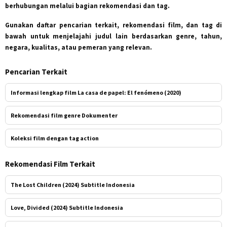
berhubungan melalui bagian rekomendasi dan tag.
Gunakan daftar pencarian terkait, rekomendasi film, dan tag di
bawah untuk menjelajahi judul lain berdasarkan genre, tahun,
negara, kualitas, atau pemeran yang relevan.
Pencarian Terkait
Informasi lengkap film La casa de papel: El fenómeno (2020)
Rekomendasi film genre Dokumenter
Koleksi film dengan tag action
Rekomendasi Film Terkait
The Lost Children (2024) Subtitle Indonesia
Love, Divided (2024) Subtitle Indonesia