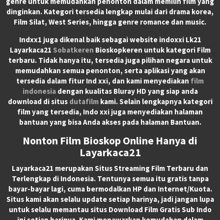
genre untuk memudahkan penonton dalam memilih film yang
dinginkan. Kategori tersedia lengkap mulai dari drama korea,
Film Silat, West Series, hingga genre romance dan music.
Indxx1 juga dikenal baik sebagai website indoxxi Lk21
Layarkaca21
Sobatkeren
Bioskopkeren untuk kategori Film
terbaru. Tidak hanya itu, tersedia juga pilihan negara untuk
memudahkan semua penonton, serta aplikasi yang akan
tersedia dalam fitur Ind xxi, dan kami menyediakan
film
indonesia
dengan kualitas Bluray HD yang siap anda
download di situs
dutafilm
kami. Selain lengkapnya kategori
film yang tersedia, Indo xxi juga menyediakan halaman
bantuan yang bisa Anda akses pada halaman Bantuan.
Nonton Film Bioskop Online Hanya di
Layarkaca21
Layarkaca21
merupakan
Situs Streaming Film Terbaru
dan
Terlengkap di Indonesia. Tentunya semua itu gratis tanpa
bayar-bayar lagi, cuma bermodalkan HP dan Internet/Kuota.
Situs kami akan selalu update setiap harinya, jadi jangan lupa
untuk selalu memantau situs Download Film Gratis Sub Indo
ini setiap harinya. Kami menawarkan kemudahan dalam