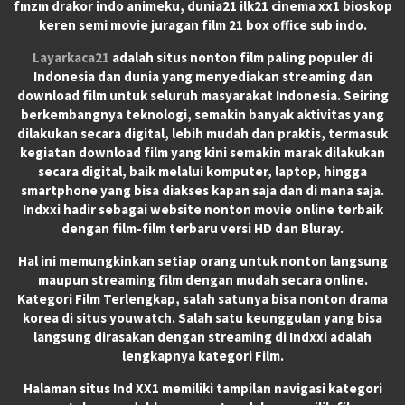
fmzm drakor indo animeku, dunia21 ilk21 cinema xx1 bioskop
keren semi movie juragan film 21 box office sub indo.
Layarkaca21
adalah situs nonton film paling populer di
Indonesia dan dunia yang menyediakan streaming dan
download film untuk seluruh masyarakat Indonesia. Seiring
berkembangnya teknologi, semakin banyak aktivitas yang
dilakukan secara digital, lebih mudah dan praktis, termasuk
kegiatan download film yang kini semakin marak dilakukan
secara digital, baik melalui komputer, laptop, hingga
smartphone yang bisa diakses kapan saja dan di mana saja.
Indxxi hadir sebagai website nonton movie online terbaik
dengan film-film terbaru versi HD dan Bluray.
Hal ini memungkinkan setiap orang untuk nonton langsung
maupun streaming film dengan mudah secara online.
Kategori Film Terlengkap, salah satunya bisa nonton drama
korea di situs youwatch. Salah satu keunggulan yang bisa
langsung dirasakan dengan streaming di Indxxi adalah
lengkapnya kategori Film.
Halaman situs Ind XX1 memiliki tampilan navigasi kategori