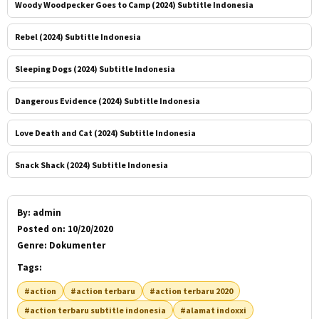
Woody Woodpecker Goes to Camp (2024) Subtitle Indonesia
Rebel (2024) Subtitle Indonesia
Sleeping Dogs (2024) Subtitle Indonesia
Dangerous Evidence (2024) Subtitle Indonesia
Love Death and Cat (2024) Subtitle Indonesia
Snack Shack (2024) Subtitle Indonesia
By:
admin
Posted on:
10/20/2020
Genre:
Dokumenter
Tags:
#action
#action terbaru
#action terbaru 2020
#action terbaru subtitle indonesia
#alamat indoxxi