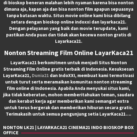
di bioskop beneran malahan lebih nyaman karena bisa nonton
dimana aja, kapan aja dan bisa nonton film apapun sepuasnya
tanpa batasan waktu. Situs movie online kami bisa dibilang
setara dengan bioskop online indoxxi dan layarkaca21.
Dengan pelayanan yang baik dan movie terupdate, kami
pastikan Anda puas dan tidak akan kecewa nonton gratis di
Layarkaca21.
Nonton Streaming Film Online LayarKaca21
LayarKaca21 berkomitmen untuk menjadi Situs Nonton
Streaming Film Online gratis terbaik di Indonesia. Kesuksesan
LayarKaca21,
Dunia21
dan IndoXXI, membuat kami termotivasi
untuk turut serta meramaikan komunitas nonton streaming
film online di Indonesia. Apabila Anda menyukai situs kami,
jika tidak keberatan, mohon memberitahukan teman, saudara
dan kerabat kerja agar memberikan kami semangat extra
untuk terus bergerak dan memberikan hiburan secara gratis.
Terimakasih untuk semua pengunjung setia LayarKaca21….
NONTON LK21 | LAYARKACA21 CINEMA21 INDO BIOSKOP BOX
OFFICE