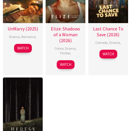
UnMarry (2025)
Elize: Shadows
Last Chance To
of a Woman
Save (2026)
Drama
,
Romance
,
(2026)
Comedy
,
Drama
,
WATCH
Crime
,
Drama
,
Thriller
,
WATCH
WATCH