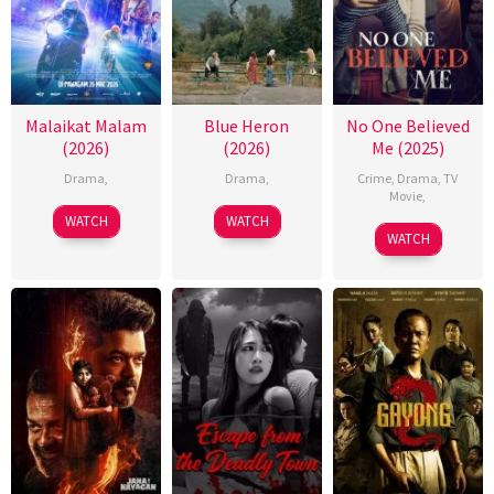
Malaikat Malam
Blue Heron
No One Believed
(2026)
(2026)
Me (2025)
Drama
,
Drama
,
Crime
,
Drama
,
TV
Movie
,
WATCH
WATCH
WATCH