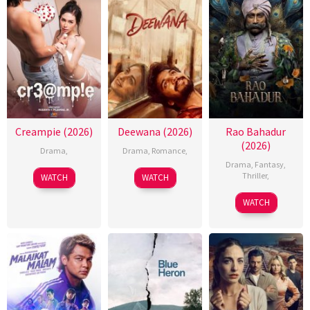
Creampie (2026)
Deewana (2026)
Rao Bahadur
(2026)
Drama
,
Drama
,
Romance
,
Drama
,
Fantasy
,
Thriller
,
WATCH
WATCH
WATCH