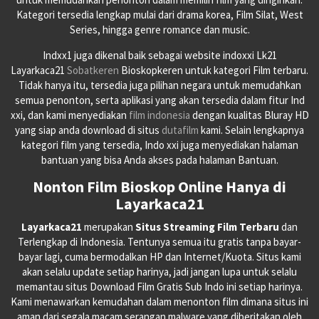
Kategori tersedia lengkap mulai dari drama korea, Film Silat, West
Series, hingga genre romance dan music.
Indxx1 juga dikenal baik sebagai website indoxxi Lk21
Layarkaca21
Sobatkeren
Bioskopkeren untuk kategori Film terbaru.
Tidak hanya itu, tersedia juga pilihan negara untuk memudahkan
semua penonton, serta aplikasi yang akan tersedia dalam fitur Ind
xxi, dan kami menyediakan
film indonesia
dengan kualitas Bluray HD
yang siap anda download di situs
dutafilm
kami. Selain lengkapnya
kategori film yang tersedia, Indo xxi juga menyediakan halaman
bantuan yang bisa Anda akses pada halaman Bantuan.
Nonton Film Bioskop Online Hanya di
Layarkaca21
Layarkaca21
merupakan
Situs Streaming Film Terbaru
dan
Terlengkap di Indonesia. Tentunya semua itu gratis tanpa bayar-
bayar lagi, cuma bermodalkan HP dan Internet/Kuota. Situs kami
akan selalu update setiap harinya, jadi jangan lupa untuk selalu
memantau situs Download Film Gratis Sub Indo ini setiap harinya.
Kami menawarkan kemudahan dalam menonton film dimana situs ini
aman dari segala macam serangan malware yang diberitakan oleh