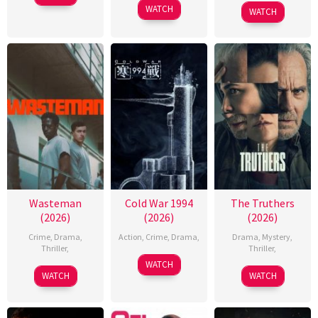
WATCH
WATCH
Wasteman
Cold War 1994
The Truthers
(2026)
(2026)
(2026)
Crime
,
Drama
,
Action
,
Crime
,
Drama
,
Drama
,
Mystery
,
Thriller
,
Thriller
,
WATCH
WATCH
WATCH