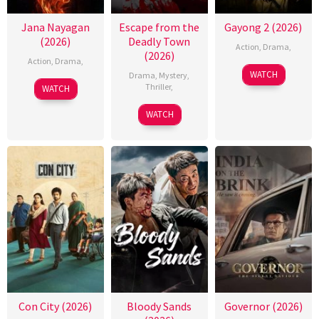
Jana Nayagan
Escape from the
Gayong 2 (2026)
(2026)
Deadly Town
Action
,
Drama
,
(2026)
Action
,
Drama
,
WATCH
Drama
,
Mystery
,
Thriller
,
WATCH
WATCH
Con City (2026)
Bloody Sands
Governor (2026)