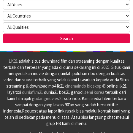
LK21
adalah situs download film dan streaming dengan kualitas
terbaik dan terbesar yang ada di dunia sekarang ini di 2025. Situs kami
menyediakan movie dengan jumlah puluhan ribu dengan kualitas
video dan suara terbaik yang selalu kami tawarkan kepada anda.Situs
streaming & download mp4 lk21
cinemaindo
bioskop45
online ilk21
layarxxi
duniafilm21
dunia21 bos21 ganool
semi korea
terbaik dari
kami film apik
gudangmovies21
sub indo. Kami sedia filem terbaru
sampai dengan yang lawas 90’an yang sudah bersubtitle
indonesia.Request atau lapor link rusak bisa melalui kontak kami yang
telah di sediakan pada menu di atas. Atau bisa langsung chat melalui
grup FB kami di menu.