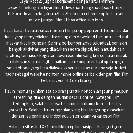
Layar kaca21 juga bekerjasama dengan situs lainnya
seperti
melongfilm
layarfilm21 dewanonton ganool bos21 fmzm
drakor indo animeku, dunia21 ilk21 cinema xx1 bioskop keren semi
movie juragan film 21 box office sub indo.
Layarkaca21
adalah situs nonton film paling populer di Indonesia dan
dunia yang menyediakan streaming dan download film untuk seluruh
masyarakat Indonesia. Seiring berkembangnya teknologi, semakin
banyak aktivitas yang dilakukan secara digital, lebih mudah dan
praktis, termasuk kegiatan download film yang kini semakin marak
dilakukan secara digital, baik melalui komputer, laptop, hingga
smartphone yang bisa diakses kapan saja dan di mana saja. Indxxi
hadir sebagai website nonton movie online terbaik dengan film-film
terbaru versi HD dan Bluray.
Hal ini memungkinkan setiap orang untuk nonton langsung maupun
streaming film dengan mudah secara online. Kategori Film
Terlengkap, salah satunya bisa nonton drama korea di situs
youwatch. Salah satu keunggulan yang bisa langsung dirasakan
dengan streaming di Indxxi adalah lengkapnya kategori Film.
Halaman situs Ind XX1 memiliki tampilan navigasi kategori genre
untuk memudahkan penonton dalam memilih film yang dinginkan.