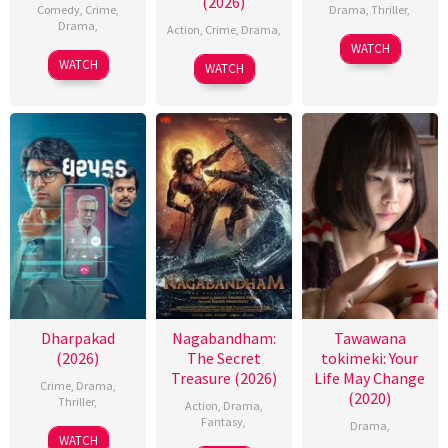
(2026)
Comedy
,
Crime
,
Drama
,
Thriller
,
Drama
,
Action
,
Crime
,
Drama
,
WATCH
WATCH
WATCH
Dharpakad
Nagabandham:
Tawawana
(2026)
The Secret
tokimeki: Your
Treasure (2026)
Life May Change
Crime
,
Drama
,
(2020)
Thriller
,
Action
,
Drama
,
Fantasy
,
Drama
,
WATCH