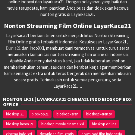
online indoxxi dan layarkaca21. Dengan pelayanan yang baik dan
movie terupdate, kami pastikan Anda puas dan tidak akan kecewa
nonton gratis di Layarkaca21.
Nonton Streaming Film Online LayarKaca21
LayarKaca21 berkomitmen untuk menjadi Situs Nonton Streaming
Film Online gratis terbaik di Indonesia. Kesuksesan LayarKaca21,
Dunia21
dan IndoXXI, membuat kami termotivasi untuk turut serta
meramaikan komunitas nonton streaming film online di Indonesia.
Apabila Anda menyukai situs kami, jika tidak keberatan, mohon
memberitahukan teman, saudara dan kerabat kerja agar memberikan
kami semangat extra untuk terus bergerak dan memberikan hiburan
secara gratis. Terimakasih untuk semua pengunjung setia
LayarKaca21….
NONTON LK21 | LAYARKACA21 CINEMA21 INDO BIOSKOP BOX
OFFICE
bioskop 21
bioskop21
bioskopkeren
bioskopkeren.tv
bioskop keren 21
bioskop movie cinema xxi
bioskop online
cinema indo xxi
download film gratis
download film indonesia