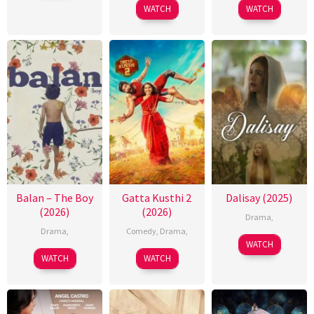
WATCH
WATCH
Balan – The Boy
Gatta Kusthi 2
Dalisay (2025)
(2026)
(2026)
Drama
,
Drama
,
Comedy
,
Drama
,
WATCH
WATCH
WATCH