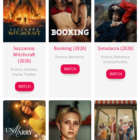
Suzzanna:
Booking (2026)
Simulacra (2026)
Witchcraft
Drama
,
Romance
,
Drama
,
Romance
,
(2026)
Science Fiction
,
WATCH
Drama
,
Fantasy
,
WATCH
Horror
,
Thriller
,
WATCH