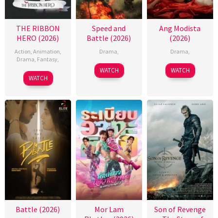
THE RIBBON
Speed and
Ang Modista
HERO (2026)
Battle (2026)
(2026)
Action
,
Animation
,
Drama
,
Drama
,
Drama
,
Fantasy
,
WATCH
WATCH
WATCH
Battle (2026)
Mor Lam
Son of Revenge