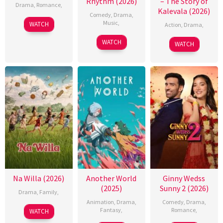
Rhythm (2026)
– The Story of
Drama
,
Romance
,
Kalevala (2026)
Comedy
,
Drama
,
Music
,
WATCH
Action
,
Drama
,
WATCH
WATCH
Na Willa (2026)
Another World
Ginny Wedss
(2025)
Sunny 2 (2026)
Drama
,
Family
,
Animation
,
Drama
,
Comedy
,
Drama
,
Fantasy
,
Romance
,
WATCH