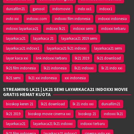
duniafilm21
ganool
indomovie
indo xx1
indoxx1
indo xxi
indoxxi.com
indoxxi film indonesia
indoxxi indonesia
indoxxi layarkaca21
indoxxi lk21
indoxxi semi
indoxxi terbaru
layarkaca21
layarkaca 21
layarkaca21 2019 semi
layarkaca21 indoxx1
layarkaca21 lk21 indoxxi
layarkaca21 semi
layar kaca xxi
link indoxxi terbaru
lk21 2019
lk21 download
lk21 film indonesia
lk21 indonesia
lk21 indoxxi
lk 21 indo xxi
lk21 semi
lk21 xxi indonesia
xxi indonesia
STREAMING LK21 | LK21 SEMI LAYARKACA21 INDOXXI MOVIE
GRATIS HEMAT KUOTA
bioskop keren 21
lk21 download
lk 21 indo xxi
duniafilm21
lk21 2019
bioskop movie cinema xxi
bioskop 21
indoxxi lk21
layarkaca21
layarkaca21 lk21 indoxxi
indoxxi terbaru
lk21 film indonesia
layarkaca21 indoxx1
cinema indo xxi