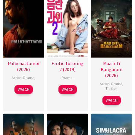
Pallichattambi
Erotic Tutoring
Maa Inti
(2026)
2 (2019)
Bangaram
(2026)
Action
,
Drama
,
Drama
,
Action
,
Drama
,
Thriller
,
WATCH
WATCH
WATCH