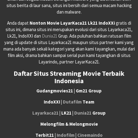
situs berita di laur sana, situs ini bersih dari semua macam hacking
dan malware.
Anda dapat
Nonton Movie LayarKaca21 Lk21 IndoXXi
gratis di
situs ini, dimana situs ini merupakan evolusi dari situs Layarkaca21,
Lk21, IndoXXI dan
Dunia21
Grup. Ada puluhan bahkan ratusan film
yang di update di situs Layarkaca21 maupun situs partner kami yang
mana ada banyak sekali kategori yang akan kami tayangkan, mulai dari
film aksi, drama bahkan sampai serial pun kami tayangkan di situs
Layarindo, partner LayarKaca21.
Daftar Situs Streaming Movie Terbaik
Indonesia
Gudangmovies21 | Gm21 Group
IndoXXI |
Dutafilm
Team
Layarkaca21
| LK21 |
Dunia21
Group
Melongfilm & Melongmovie
Terbit21 |
Indofilm
|
Cinemaindo