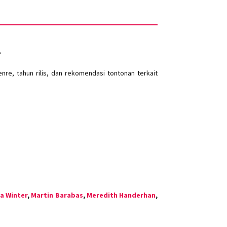
1
e, tahun rilis, dan rekomendasi tontonan terkait
a Winter
,
Martin Barabas
,
Meredith Handerhan
,