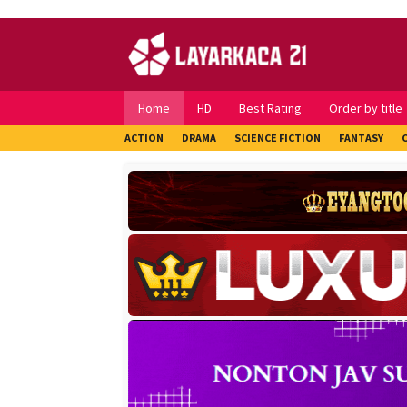
Skip
to
content
Home
HD
Best Rating
Order by title
ACTION
DRAMA
SCIENCE FICTION
FANTASY