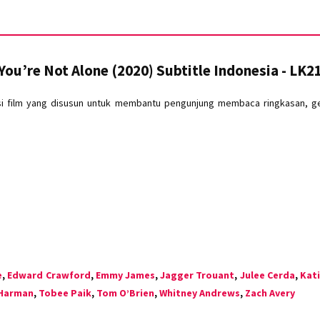
You’re Not Alone (2020) Subtitle Indonesia - LK2
i film yang disusun untuk membantu pengunjung membaca ringkasan, genr
e
,
Edward Crawford
,
Emmy James
,
Jagger Trouant
,
Julee Cerda
,
Kati
 Harman
,
Tobee Paik
,
Tom O’Brien
,
Whitney Andrews
,
Zach Avery