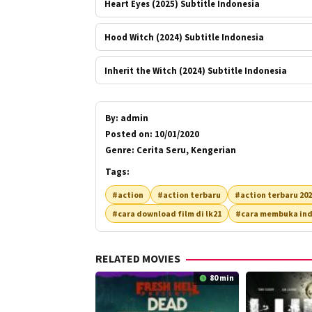
Heart Eyes (2025) Subtitle Indonesia
Hood Witch (2024) Subtitle Indonesia
Inherit the Witch (2024) Subtitle Indonesia
By:
admin
Posted on:
10/01/2020
Genre:
Cerita Seru, Kengerian
Tags:
#action
#action terbaru
#action terbaru 20
#cara download film di lk21
#cara membuka ind
RELATED MOVIES
80 min