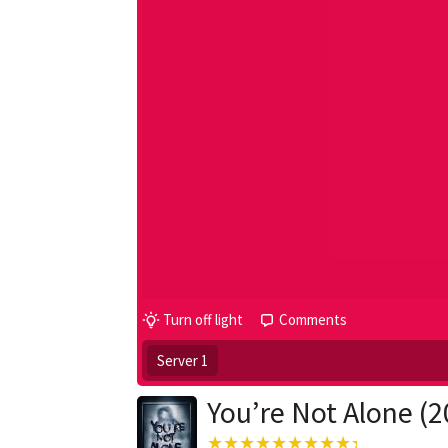
Turn off light
Comments
Server 1
You’re Not Alone (2