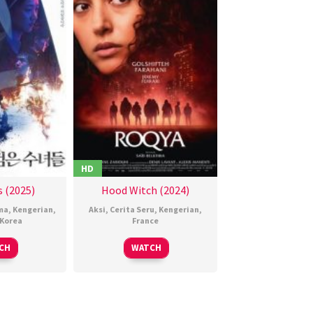
HD
 (2025)
Hood Witch (2024)
ma
,
Kengerian
,
Aksi
,
Cerita Seru
,
Kengerian
,
Korea
France
4
권
15
Saïd
CH
WATCH
an
혁
May
Belktibia
025
재
2024