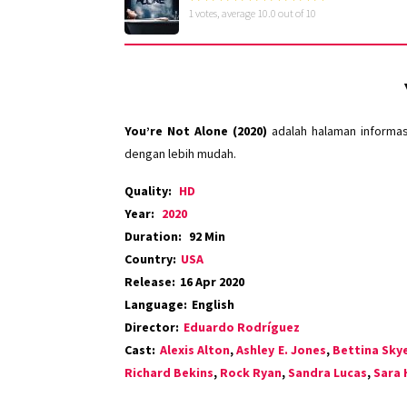
1
votes, average
10.0
out of 10
You’re Not Alone (2020)
adalah halaman informas
dengan lebih mudah.
Quality:
HD
Year:
2020
Duration:
92 Min
Country:
USA
Release:
16 Apr 2020
Language:
English
Director:
Eduardo Rodríguez
Cast:
Alexis Alton
,
Ashley E. Jones
,
Bettina Sky
Richard Bekins
,
Rock Ryan
,
Sandra Lucas
,
Sara