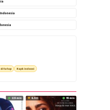
sia
 Indonesia
donesia
 ditutup
#apk indoxxi
115 min
6.321
95 min