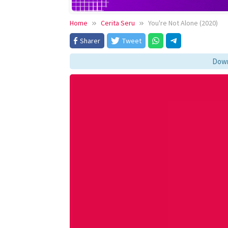
Home
Cerita Seru
You're Not Alone (2020)
Sharer
Tweet
Download fil