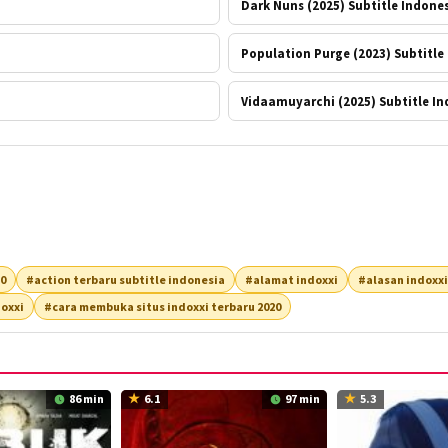
Dark Nuns (2025) Subtitle Indone
Population Purge (2023) Subtitle
Vidaamuyarchi (2025) Subtitle In
20
#action terbaru subtitle indonesia
#alamat indoxxi
#alasan indoxxi
oxxi
#cara membuka situs indoxxi terbaru 2020
86 min
6.1
97 min
5.3