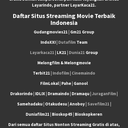
Layarindo, partner LayarKaca21.
Daftar Situs Streaming Movie Terbaik
Indonesia
Gudangmovies21 | Gm21 Group
IndoXXI |
Dutafilm
Team
Layarkaca21
| LK21 |
Dunia21
Group
Melongfilm & Melongmovie
Terbit21 |
Indofilm
|
Cinemaindo
FilmLokal | Pahe | Ganool
Drakorindo | IDLIX | Dramaindo | Dramaqu |
JuraganFilm
|
Samehadaku | Otakudesu | Anoboy |
Savefilm21
|
Duniafilm21 | Bioskop45 | Bioskopkeren
Dari semua daftar Situs Nonton Streaming Gratis di atas,