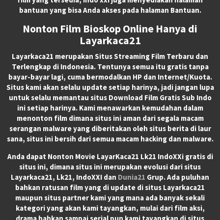
bantuan yang bisa Anda akses pada halaman Bantuan.
Nonton Film Bioskop Online Hanya di
Layarkaca21
Layarkaca21
merupakan
Situs Streaming Film Terbaru
dan
Terlengkap di Indonesia. Tentunya semua itu gratis tanpa
bayar-bayar lagi, cuma bermodalkan HP dan Internet/Kuota.
Situs kami akan selalu update setiap harinya, jadi jangan lupa
untuk selalu memantau situs Download Film Gratis Sub Indo
ini setiap harinya. Kami menawarkan kemudahan dalam
menonton film dimana situs ini aman dari segala macam
serangan malware yang diberitakan oleh situs berita di laur
sana, situs ini bersih dari semua macam hacking dan malware.
Anda dapat
Nonton Movie LayarKaca21 Lk21 IndoXXi
gratis di
situs ini, dimana situs ini merupakan evolusi dari situs
Layarkaca21, Lk21, IndoXXI dan
Dunia21
Grup. Ada puluhan
bahkan ratusan film yang di update di situs Layarkaca21
maupun situs partner kami yang mana ada banyak sekali
kategori yang akan kami tayangkan, mulai dari film aksi,
drama bahkan sampai serial pun kami tayangkan di situs