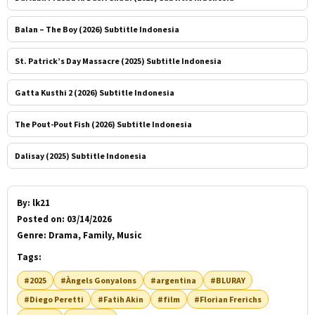
Balan – The Boy (2026) Subtitle Indonesia
St. Patrick’s Day Massacre (2025) Subtitle Indonesia
Gatta Kusthi 2 (2026) Subtitle Indonesia
The Pout-Pout Fish (2026) Subtitle Indonesia
Dalisay (2025) Subtitle Indonesia
By:
lk21
Posted on:
03/14/2026
Genre:
Drama, Family, Music
Tags:
#2025
#Àngels Gonyalons
#argentina
#BLURAY
#Diego Peretti
#Fatih Akin
#film
#Florian Frerichs