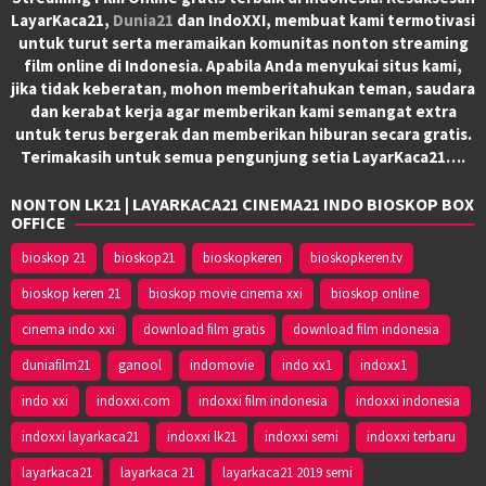
LayarKaca21,
Dunia21
dan IndoXXI, membuat kami termotivasi
untuk turut serta meramaikan komunitas nonton streaming
film online di Indonesia. Apabila Anda menyukai situs kami,
jika tidak keberatan, mohon memberitahukan teman, saudara
dan kerabat kerja agar memberikan kami semangat extra
untuk terus bergerak dan memberikan hiburan secara gratis.
Terimakasih untuk semua pengunjung setia LayarKaca21….
NONTON LK21 | LAYARKACA21 CINEMA21 INDO BIOSKOP BOX
OFFICE
bioskop 21
bioskop21
bioskopkeren
bioskopkeren.tv
bioskop keren 21
bioskop movie cinema xxi
bioskop online
cinema indo xxi
download film gratis
download film indonesia
duniafilm21
ganool
indomovie
indo xx1
indoxx1
indo xxi
indoxxi.com
indoxxi film indonesia
indoxxi indonesia
indoxxi layarkaca21
indoxxi lk21
indoxxi semi
indoxxi terbaru
layarkaca21
layarkaca 21
layarkaca21 2019 semi