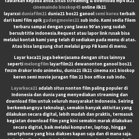
tawarkan kepada anda.Situs streaming & download mp4 lk21
cinemaindo
bioskop45
online ilk21
layarxxi
duniafilm21
dunia21 bos21 ganool
semi korea
terbaik
dari kami film apik
gudangmovies21
sub indo. Kami sedia filem
terbaru sampai dengan yang lawas 90’an yang sudah
bersubtitle indonesia.Request atau lapor link rusak bisa
melalui kontak kami yang telah di sediakan pada menu di atas.
Atau bisa langsung chat melalui grup FB kami di menu.
Layar kaca21 juga bekerjasama dengan situs lainnya
seperti
melongfilm
layarfilm21 dewanonton ganool bos21
fmzm drakor indo animeku, dunia21 ilk21 cinema xx1 bioskop
keren semi movie juragan film 21 box office sub indo.
Layarkaca21
adalah situs nonton film paling populer di
Indonesia dan dunia yang menyediakan streaming dan
download film untuk seluruh masyarakat Indonesia. Seiring
berkembangnya teknologi, semakin banyak aktivitas yang
dilakukan secara digital, lebih mudah dan praktis, termasuk
kegiatan download film yang kini semakin marak dilakukan
secara digital, baik melalui komputer, laptop, hingga
smartphone yang bisa diakses kapan saja dan di mana saja.