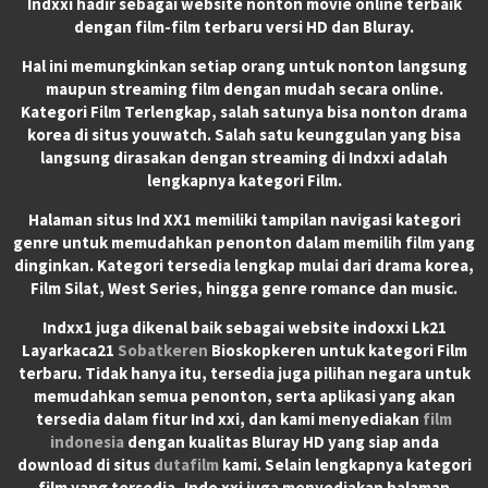
Indxxi hadir sebagai website nonton movie online terbaik
dengan film-film terbaru versi HD dan Bluray.
Hal ini memungkinkan setiap orang untuk nonton langsung
maupun streaming film dengan mudah secara online.
Kategori Film Terlengkap, salah satunya bisa nonton drama
korea di situs youwatch. Salah satu keunggulan yang bisa
langsung dirasakan dengan streaming di Indxxi adalah
lengkapnya kategori Film.
Halaman situs Ind XX1 memiliki tampilan navigasi kategori
genre untuk memudahkan penonton dalam memilih film yang
dinginkan. Kategori tersedia lengkap mulai dari drama korea,
Film Silat, West Series, hingga genre romance dan music.
Indxx1 juga dikenal baik sebagai website indoxxi Lk21
Layarkaca21
Sobatkeren
Bioskopkeren untuk kategori Film
terbaru. Tidak hanya itu, tersedia juga pilihan negara untuk
memudahkan semua penonton, serta aplikasi yang akan
tersedia dalam fitur Ind xxi, dan kami menyediakan
film
indonesia
dengan kualitas Bluray HD yang siap anda
download di situs
dutafilm
kami. Selain lengkapnya kategori
film yang tersedia, Indo xxi juga menyediakan halaman