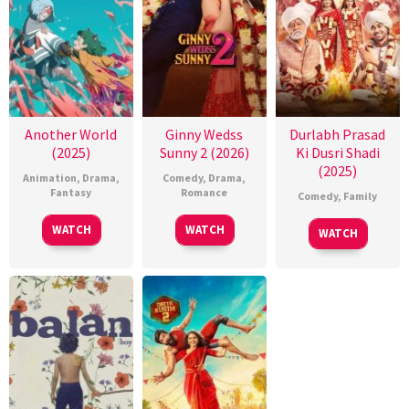
Another World
Ginny Wedss
Durlabh Prasad
(2025)
Sunny 2 (2026)
Ki Dusri Shadi
(2025)
Animation
,
Drama
,
Comedy
,
Drama
,
Fantasy
Romance
Comedy
,
Family
WATCH
WATCH
WATCH