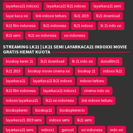
layarkaca21 indoxx1
layarkaca21 lk21 indoxxi
layarkaca21 semi
layar kaca xxi
link indoxxi terbaru
lk21 2019
lk21 download
lk21 film indonesia
lk21 indonesia
lk21 indoxxi
lk 21 indo xxi
lk21 semi
lk21 xxi indonesia
xxi indonesia
STREAMING LK21 | LK21 SEMI LAYARKACA21 INDOXXI MOVIE
GRATIS HEMAT KUOTA
bioskop keren 21
lk21 download
lk 21 indo xxi
duniafilm21
lk21 2019
bioskop movie cinema xxi
bioskop 21
indoxxi lk21
layarkaca21
layarkaca21 lk21 indoxxi
indoxxi terbaru
lk21 film indonesia
layarkaca21 indoxx1
cinema indo xxi
indoxxi layarkaca21
lk21 xxi indonesia
link indoxxi terbaru
bioskopkeren
bioskop21
bioskopkeren.tv
layarkaca21 2019 semi
indoxxi semi
lk21 semi
layarkaca21 semi
indoxx1
ganool
xxi indonesia
indo xxi