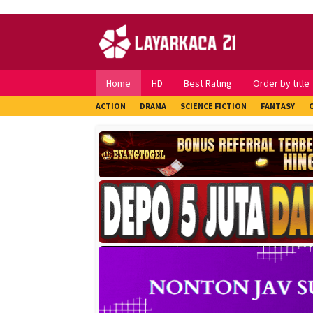
Skip
to
content
Home
HD
Best Rating
Order by title
ACTION
DRAMA
SCIENCE FICTION
FANTASY