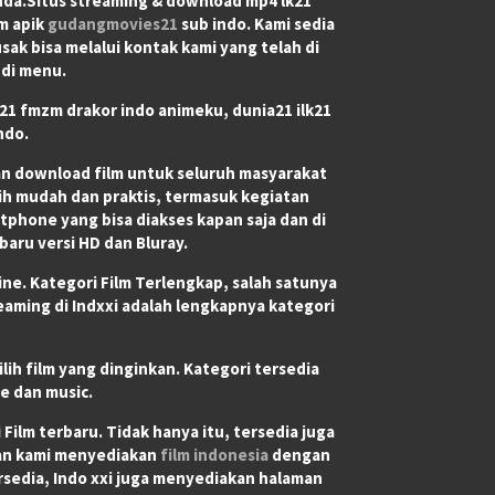
nda.Situs streaming & download mp4 lk21
lm apik
gudangmovies21
sub indo. Kami sedia
sak bisa melalui kontak kami yang telah di
 di menu.
1 fmzm drakor indo animeku, dunia21 ilk21
ndo.
an download film untuk seluruh masyarakat
bih mudah dan praktis, termasuk kegiatan
rtphone yang bisa diakses kapan saja dan di
baru versi HD dan Bluray.
e. Kategori Film Terlengkap, salah satunya
eaming di Indxxi adalah lengkapnya kategori
h film yang dinginkan. Kategori tersedia
e dan music.
ilm terbaru. Tidak hanya itu, tersedia juga
dan kami menyediakan
film indonesia
dengan
rsedia, Indo xxi juga menyediakan halaman