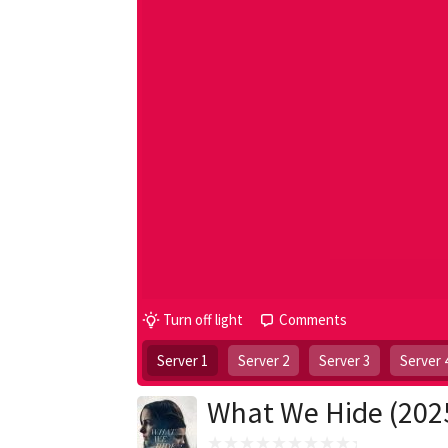
Turn off light
Comments
Server 1
Server 2
Server 3
Server 
What We Hide (202