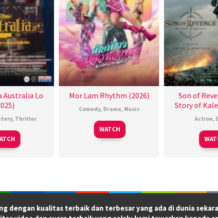
 Australia Lo
Mor Lam Rhythm (2026)
Son of Reve
2025)
Story of Kale
Comedy
,
Drama
,
Music
tery
,
Thriller
Action
,
WATCH
ATCH
WAT
ng dengan kualitas terbaik dan terbesar yang ada di dunia sekara