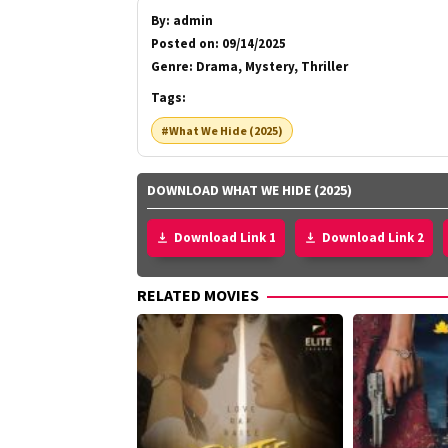
By:
admin
Posted on:
09/14/2025
Genre:
Drama, Mystery, Thriller
Tags:
#What We Hide (2025)
DOWNLOAD WHAT WE HIDE (2025)
Download Link 1
Download Link 2
RELATED MOVIES