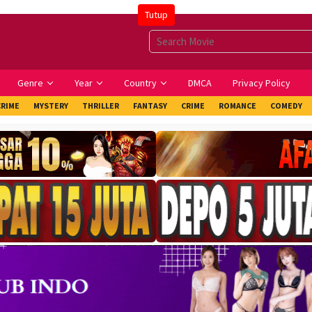
Tutup
Genre
Year
Country
DMCA
Privacy Policy
CRIME
MYSTERY
THRILLER
FANTASY
CRIME
ROMANCE
COMEDY