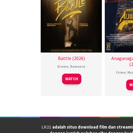
Battle (2026)
Anaganaga
(
Drama
,
Romance
Crime
,
Mys
WATCH
W
LK21
adalah situs download film dan streami