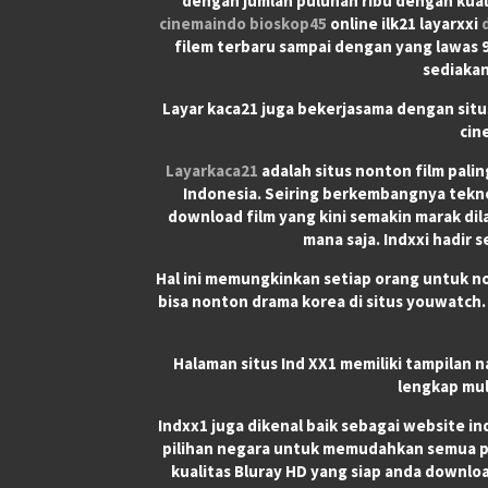
dengan jumlah puluhan ribu dengan kual
cinemaindo
bioskop45
online ilk21 layarxxi
filem terbaru sampai dengan yang lawas 90
sediakan
Layar kaca21 juga bekerjasama dengan situ
cin
Layarkaca21
adalah situs nonton film pali
Indonesia. Seiring berkembangnya teknol
download film yang kini semakin marak dila
mana saja. Indxxi hadir 
Hal ini memungkinkan setiap orang untuk n
bisa nonton drama korea di situs youwatch.
Halaman situs Ind XX1 memiliki tampilan
lengkap mul
Indxx1 juga dikenal baik sebagai website i
pilihan negara untuk memudahkan semua pen
kualitas Bluray HD yang siap anda downloa