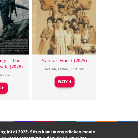
nge – The
Manila’s Finest (2025)
vala (2026)
Action
,
Crime
,
Thriller
Drama
WATCH
CH
ng ini di 2025. Situs kami menyediakan movie