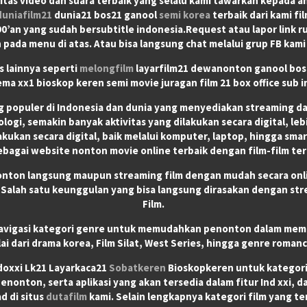
itas video dan suara terbaik yang selalu kami tawarkan kepada a
duniafilm21
dunia21 bos21 ganool
semi korea
terbaik dari kami fi
’an yang sudah bersubtitle indonesia.Request atau lapor link ru
 pada menu di atas. Atau bisa langsung chat melalui grup FB kami
s lainnya seperti
melongfilm
layarfilm21 dewanonton ganool bos2
ema xx1 bioskop keren semi movie juragan film 21 box office sub i
ng populer di Indonesia dan dunia yang menyediakan streaming d
ogi, semakin banyak aktivitas yang dilakukan secara digital, le
kukan secara digital, baik melalui komputer, laptop, hingga sma
sebagai website nonton movie online terbaik dengan film-film ter
onton langsung maupun streaming film dengan mudah secara onlin
 Salah satu keunggulan yang bisa langsung dirasakan dengan str
Film.
 navigasi kategori genre untuk memudahkan penonton dalam memili
ai dari drama korea, Film Silat, West Series, hingga genre romanc
ndoxxi Lk21 Layarkaca21
Sobatkeren
Bioskopkeren untuk kategori F
onton, serta aplikasi yang akan tersedia dalam fitur Ind xxi, 
d di situs
dutafilm
kami. Selain lengkapnya kategori film yang te