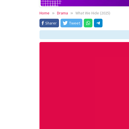
Home
Drama
What We Hide (2025)
Sharer
Tweet