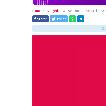
Home
Kengerian
Welcome to the Circle (202
Sharer
Tweet
Download 