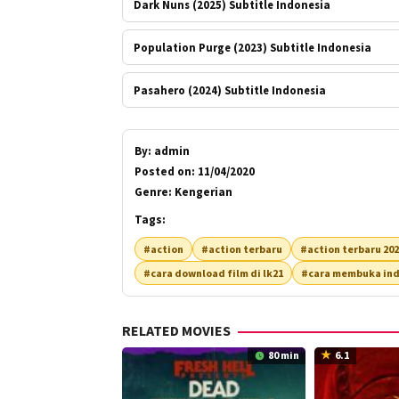
Dark Nuns (2025) Subtitle Indonesia
Population Purge (2023) Subtitle Indonesia
Pasahero (2024) Subtitle Indonesia
By:
admin
Posted on:
11/04/2020
Genre:
Kengerian
Tags:
#action
#action terbaru
#action terbaru 20
#cara download film di lk21
#cara membuka ind
RELATED MOVIES
80 min
6.1