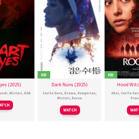
HD
HD
yes (2025)
Dark Nuns (2025)
Hood Witc
medi
,
Misteri
,
USA
Cerita Seru
,
Drama
,
Kengerian
,
Aksi
,
Cerita Ser
Misteri
,
Korea
Fran
06
Josh
ATCH
24
권
1
S
Feb
Ruben
WATCH
WAT
Jan
혁
B
2025
2025
재
2