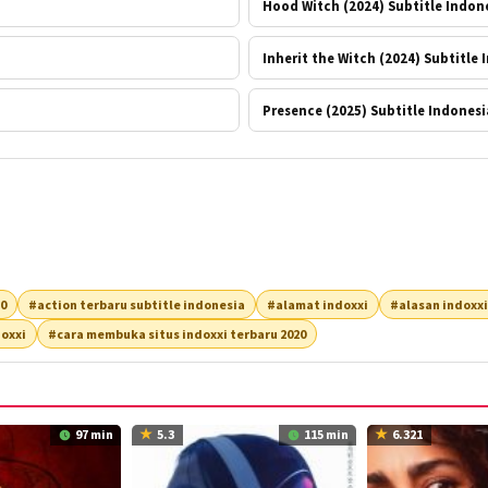
Hood Witch (2024) Subtitle Indon
Inherit the Witch (2024) Subtitle
Presence (2025) Subtitle Indonesi
20
#action terbaru subtitle indonesia
#alamat indoxxi
#alasan indoxxi
oxxi
#cara membuka situs indoxxi terbaru 2020
97 min
5.3
115 min
6.321