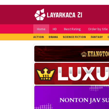
Skip
to
content
Home
HD
Best Rating
Order by title
ACTION
DRAMA
SCIENCE FICTION
FANTASY