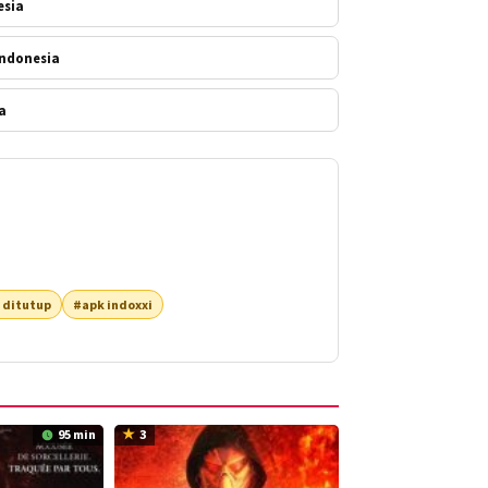
esia
 Indonesia
a
 ditutup
#apk indoxxi
95 min
3