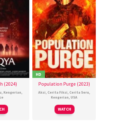
HD
h (2024)
Population Purge (2023)
u
,
Kengerian
,
Aksi
,
Cerita Fiksi
,
Cerita Seru
,
ce
Kengerian
,
USA
5
aïd
02
Brian
CH
WATCH
May
elktibia
Dec
Johnson
024
2023