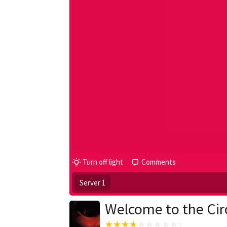
Turn off light
Comments
Server 1
Welcome to the Cir