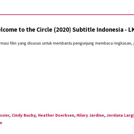
lcome to the Circle (2020) Subtitle Indonesia - L
rmasi film yang disusun untuk membantu pengunjung membaca ringkasan, ge
ssier
,
Cindy Busby
,
Heather Doerksen
,
Hilary Jardine
,
Jordana Larg
n