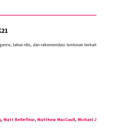
K21
nre, tahun rilis, dan rekomendasi tontonan terkait
y
,
Matt Bellefleur
,
Matthew MacCaull
,
Michael J