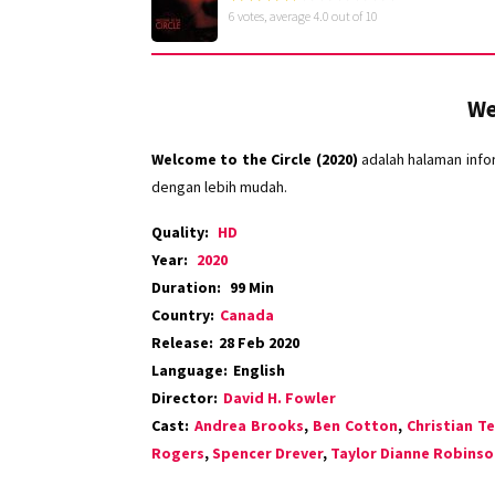
6
votes, average
4.0
out of 10
We
Welcome to the Circle (2020)
adalah halaman info
dengan lebih mudah.
Quality:
HD
Year:
2020
Duration:
99 Min
Country:
Canada
Release:
28 Feb 2020
Language:
English
Director:
David H. Fowler
Cast:
Andrea Brooks
,
Ben Cotton
,
Christian Te
Rogers
,
Spencer Drever
,
Taylor Dianne Robinso