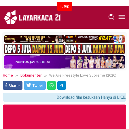
Skip
Tutup
to
content
Home
Dokumenter
We Are Freestyle Love Supreme (2020)
Sharer
Tweet
Download film kesukaan Hanya di LK21 , da