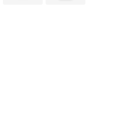
2023
2023