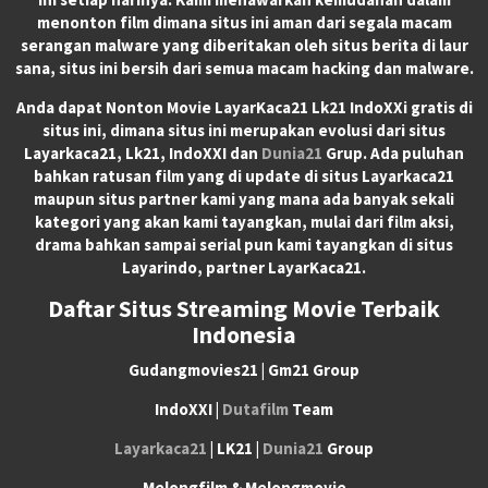
menonton film dimana situs ini aman dari segala macam
serangan malware yang diberitakan oleh situs berita di laur
sana, situs ini bersih dari semua macam hacking dan malware.
Anda dapat
Nonton Movie LayarKaca21 Lk21 IndoXXi
gratis di
situs ini, dimana situs ini merupakan evolusi dari situs
Layarkaca21, Lk21, IndoXXI dan
Dunia21
Grup. Ada puluhan
bahkan ratusan film yang di update di situs Layarkaca21
maupun situs partner kami yang mana ada banyak sekali
kategori yang akan kami tayangkan, mulai dari film aksi,
drama bahkan sampai serial pun kami tayangkan di situs
Layarindo, partner LayarKaca21.
Daftar Situs Streaming Movie Terbaik
Indonesia
Gudangmovies21 | Gm21 Group
IndoXXI |
Dutafilm
Team
Layarkaca21
| LK21 |
Dunia21
Group
Melongfilm & Melongmovie