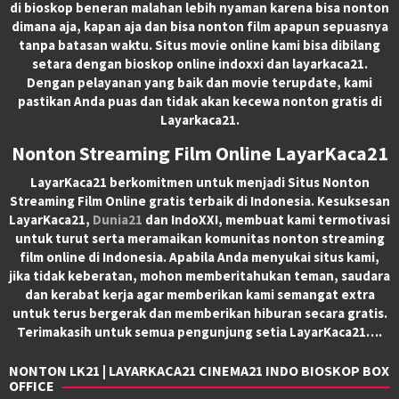
di bioskop beneran malahan lebih nyaman karena bisa nonton
dimana aja, kapan aja dan bisa nonton film apapun sepuasnya
tanpa batasan waktu. Situs movie online kami bisa dibilang
setara dengan bioskop online indoxxi dan layarkaca21.
Dengan pelayanan yang baik dan movie terupdate, kami
pastikan Anda puas dan tidak akan kecewa nonton gratis di
Layarkaca21.
Nonton Streaming Film Online LayarKaca21
LayarKaca21 berkomitmen untuk menjadi Situs Nonton
Streaming Film Online gratis terbaik di Indonesia. Kesuksesan
LayarKaca21,
Dunia21
dan IndoXXI, membuat kami termotivasi
untuk turut serta meramaikan komunitas nonton streaming
film online di Indonesia. Apabila Anda menyukai situs kami,
jika tidak keberatan, mohon memberitahukan teman, saudara
dan kerabat kerja agar memberikan kami semangat extra
untuk terus bergerak dan memberikan hiburan secara gratis.
Terimakasih untuk semua pengunjung setia LayarKaca21….
NONTON LK21 | LAYARKACA21 CINEMA21 INDO BIOSKOP BOX
OFFICE