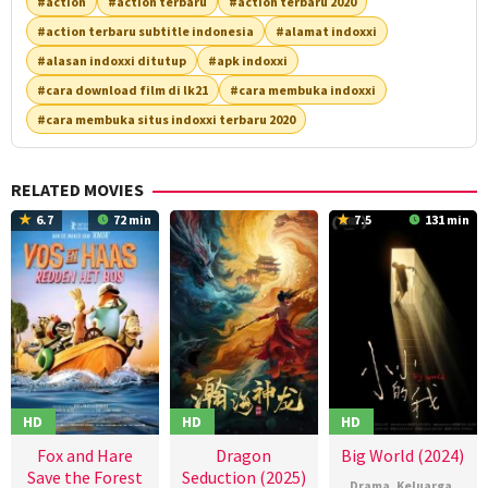
#action
#action terbaru
#action terbaru 2020
#action terbaru subtitle indonesia
#alamat indoxxi
#alasan indoxxi ditutup
#apk indoxxi
#cara download film di lk21
#cara membuka indoxxi
#cara membuka situs indoxxi terbaru 2020
RELATED MOVIES
6.7
72 min
7.5
131 min
HD
HD
HD
Fox and Hare
Dragon
Big World (2024)
Save the Forest
Seduction (2025)
Drama
,
Keluarga
,