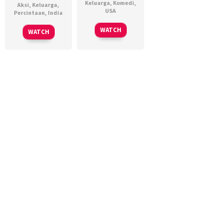
Keluarga
,
Komedi
,
Aksi
,
Keluarga
,
USA
Percintaan
,
India
24
Peter
22
Arjun
WATCH
WATCH
Jan
Hastings
Nov
Jandyala
2025
2024