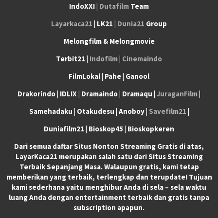
IndoXXI |
Dutafilm
Team
Layarkaca21
| LK21 |
Dunia21
Group
Melongfilm & Melongmovie
Terbit21 |
Indofilm
|
Cinemaindo
FilmLokal | Pahe | Ganool
Drakorindo | IDLIX | Dramaindo | Dramaqu |
JuraganFilm
|
Samehadaku | Otakudesu | Anoboy |
Savefilm21
|
Duniafilm21 | Bioskop45 | Bioskopkeren
Dari semua daftar Situs Nonton Streaming Gratis di atas,
LayarKaca21 merupakan salah satu dari Situs Streaming
Terbaik Sepanjang Masa. Walaupun gratis, kami tetap
memberikan yang terbaik, terlengkap dan terupdate! Tujuan
kami sederhana yaitu menghibur Anda di sela – sela waktu
luang Anda dengan entertainment terbaik dan gratis tanpa
subscription apapun.