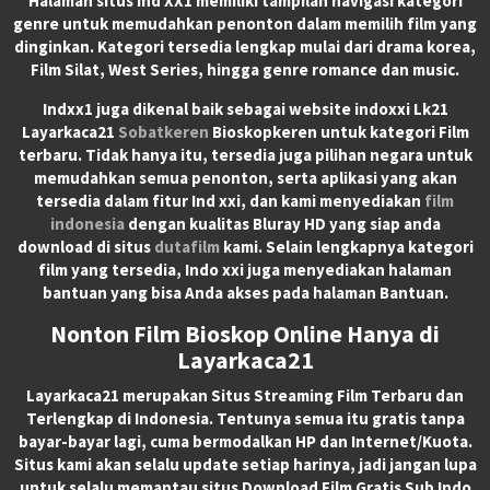
Halaman situs Ind XX1 memiliki tampilan navigasi kategori
genre untuk memudahkan penonton dalam memilih film yang
dinginkan. Kategori tersedia lengkap mulai dari drama korea,
Film Silat, West Series, hingga genre romance dan music.
Indxx1 juga dikenal baik sebagai website indoxxi Lk21
Layarkaca21
Sobatkeren
Bioskopkeren untuk kategori Film
terbaru. Tidak hanya itu, tersedia juga pilihan negara untuk
memudahkan semua penonton, serta aplikasi yang akan
tersedia dalam fitur Ind xxi, dan kami menyediakan
film
indonesia
dengan kualitas Bluray HD yang siap anda
download di situs
dutafilm
kami. Selain lengkapnya kategori
film yang tersedia, Indo xxi juga menyediakan halaman
bantuan yang bisa Anda akses pada halaman Bantuan.
Nonton Film Bioskop Online Hanya di
Layarkaca21
Layarkaca21
merupakan
Situs Streaming Film Terbaru
dan
Terlengkap di Indonesia. Tentunya semua itu gratis tanpa
bayar-bayar lagi, cuma bermodalkan HP dan Internet/Kuota.
Situs kami akan selalu update setiap harinya, jadi jangan lupa
untuk selalu memantau situs Download Film Gratis Sub Indo