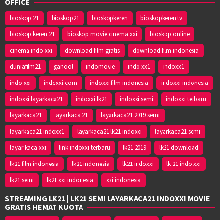
OFFICE
bioskop 21
bioskop21
bioskopkeren
bioskopkeren.tv
bioskop keren 21
bioskop movie cinema xxi
bioskop online
cinema indo xxi
download film gratis
download film indonesia
duniafilm21
ganool
indomovie
indo xx1
indoxx1
indo xxi
indoxxi.com
indoxxi film indonesia
indoxxi indonesia
indoxxi layarkaca21
indoxxi lk21
indoxxi semi
indoxxi terbaru
layarkaca21
layarkaca 21
layarkaca21 2019 semi
layarkaca21 indoxx1
layarkaca21 lk21 indoxxi
layarkaca21 semi
layar kaca xxi
link indoxxi terbaru
lk21 2019
lk21 download
lk21 film indonesia
lk21 indonesia
lk21 indoxxi
lk 21 indo xxi
lk21 semi
lk21 xxi indonesia
xxi indonesia
STREAMING LK21 | LK21 SEMI LAYARKACA21 INDOXXI MOVIE
GRATIS HEMAT KUOTA