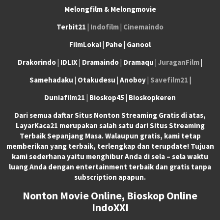
Melongfilm & Melongmovie
Terbit21 |
Indofilm
|
Cinemaindo
FilmLokal | Pahe | Ganool
Drakorindo | IDLIX | Dramaindo | Dramaqu |
JuraganFilm
|
Samehadaku | Otakudesu | Anoboy |
Savefilm21
|
Duniafilm21 | Bioskop45 | Bioskopkeren
Dari semua daftar Situs Nonton Streaming Gratis di atas,
LayarKaca21 merupakan salah satu dari Situs Streaming
Terbaik Sepanjang Masa. Walaupun gratis, kami tetap
memberikan yang terbaik, terlengkap dan terupdate! Tujuan
kami sederhana yaitu menghibur Anda di sela – sela waktu
luang Anda dengan entertainment terbaik dan gratis tanpa
subscription apapun.
Nonton Movie Online, Bioskop Online
IndoXXI