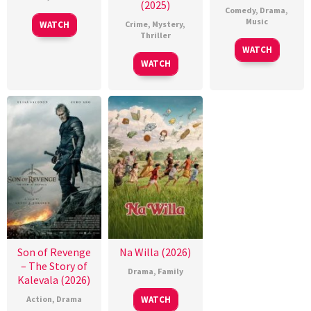
(2025)
Comedy
,
Drama
,
Music
WATCH
Crime
,
Mystery
,
Thriller
WATCH
WATCH
Son of Revenge
Na Willa (2026)
– The Story of
Drama
,
Family
Kalevala (2026)
Action
,
Drama
WATCH