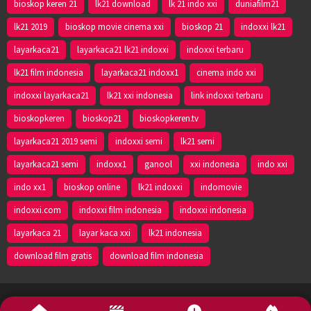
bioskop keren 21
lk21 download
lk 21 indo xxi
duniafilm21
lk21 2019
bioskop movie cinema xxi
bioskop 21
indoxxi lk21
layarkaca21
layarkaca21 lk21 indoxxi
indoxxi terbaru
lk21 film indonesia
layarkaca21 indoxx1
cinema indo xxi
indoxxi layarkaca21
lk21 xxi indonesia
link indoxxi terbaru
bioskopkeren
bioskop21
bioskopkeren.tv
layarkaca21 2019 semi
indoxxi semi
lk21 semi
layarkaca21 semi
indoxx1
ganool
xxi indonesia
indo xxi
indo xx1
bioskop online
lk21 indoxxi
indomovie
indoxxi.com
indoxxi film indonesia
indoxxi indonesia
layarkaca 21
layar kaca xxi
lk21 indonesia
download film gratis
download film indonesia
Lk21 - 2024