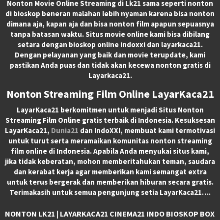
Nonton Movie Online Streaming di Lk21 sama seperti nonton
di bioskop beneran malahan lebih nyaman karena bisa nonton
dimana aja, kapan aja dan bisa nonton film apapun sepuasnya
tanpa batasan waktu. Situs movie online kami bisa dibilang
setara dengan bioskop online indoxxi dan layarkaca21.
Dengan pelayanan yang baik dan movie terupdate, kami
pastikan Anda puas dan tidak akan kecewa nonton gratis di
Layarkaca21.
Nonton Streaming Film Online LayarKaca21
LayarKaca21 berkomitmen untuk menjadi Situs Nonton
Streaming Film Online gratis terbaik di Indonesia. Kesuksesan
LayarKaca21,
Dunia21
dan IndoXXI, membuat kami termotivasi
untuk turut serta meramaikan komunitas nonton streaming
film online di Indonesia. Apabila Anda menyukai situs kami,
jika tidak keberatan, mohon memberitahukan teman, saudara
dan kerabat kerja agar memberikan kami semangat extra
untuk terus bergerak dan memberikan hiburan secara gratis.
Terimakasih untuk semua pengunjung setia LayarKaca21….
NONTON LK21 | LAYARKACA21 CINEMA21 INDO BIOSKOP BOX