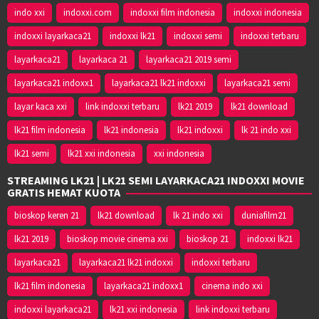
indo xxi
indoxxi.com
indoxxi film indonesia
indoxxi indonesia
indoxxi layarkaca21
indoxxi lk21
indoxxi semi
indoxxi terbaru
layarkaca21
layarkaca 21
layarkaca21 2019 semi
layarkaca21 indoxx1
layarkaca21 lk21 indoxxi
layarkaca21 semi
layar kaca xxi
link indoxxi terbaru
lk21 2019
lk21 download
lk21 film indonesia
lk21 indonesia
lk21 indoxxi
lk 21 indo xxi
lk21 semi
lk21 xxi indonesia
xxi indonesia
STREAMING LK21 | LK21 SEMI LAYARKACA21 INDOXXI MOVIE
GRATIS HEMAT KUOTA
bioskop keren 21
lk21 download
lk 21 indo xxi
duniafilm21
lk21 2019
bioskop movie cinema xxi
bioskop 21
indoxxi lk21
layarkaca21
layarkaca21 lk21 indoxxi
indoxxi terbaru
lk21 film indonesia
layarkaca21 indoxx1
cinema indo xxi
indoxxi layarkaca21
lk21 xxi indonesia
link indoxxi terbaru