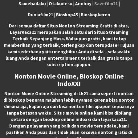
Samehadaku | Otakudesu | Anoboy |
Savefilm21
|
Duniafilm21 | Bioskop45 | Bioskopkeren
Dari semua daftar Situs Nonton Streaming Gratis di atas,
LayarKaca21 merupakan salah satu dari Situs Streaming
Terbaik Sepanjang Masa. Walaupun gratis, kami tetap
memberikan yang terbaik, terlengkap dan terupdate! Tujuan
kami sederhana yaitu menghibur Anda di sela – sela waktu
luang Anda dengan entertainment terbaik dan gratis tanpa
subscription apapun.
Nonton Movie Online, Bioskop Online
IndoXXI
Nonton Movie Online Streaming di Lk21 sama seperti nonton
di bioskop beneran malahan lebih nyaman karena bisa nonton
dimana aja, kapan aja dan bisa nonton film apapun sepuasnya
tanpa batasan waktu. Situs movie online kami bisa dibilang
setara dengan bioskop online indoxxi dan layarkaca21.
Dengan pelayanan yang baik dan movie terupdate, kami
pastikan Anda puas dan tidak akan kecewa nonton gratis di