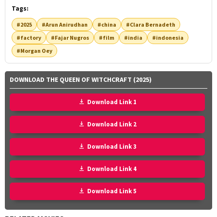
Tags:
#2025
#Arun Anirudhan
#china
#Clara Bernadeth
#factory
#Fajar Nugros
#film
#india
#indonesia
#Morgan Oey
DOWNLOAD THE QUEEN OF WITCHCRAFT (2025)
Download Link 1
Download Link 2
Download Link 3
Download Link 4
Download Link 5