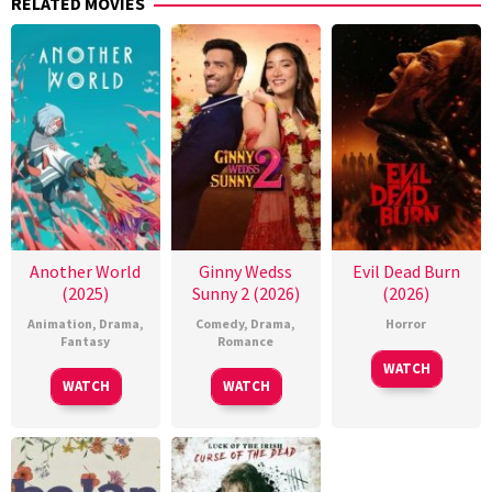
RELATED MOVIES
Another World
Ginny Wedss
Evil Dead Burn
(2025)
Sunny 2 (2026)
(2026)
Animation
,
Drama
,
Comedy
,
Drama
,
Horror
Fantasy
Romance
WATCH
WATCH
WATCH