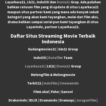
Layarkaca21, Lk21, IndoXXI dan
Dunia21
Grup. Ada puluhan
bahkan ratusan film yang di update di situs Layarkaca21
maupun situs partner kami yang mana ada banyak sekali
kategori yang akan kami tayangkan, mulai dari film aksi,
drama bahkan sampai serial pun kami tayangkan di situs
Layarindo, partner LayarKaca21.
Daftar Situs Streaming Movie Terbaik
Indonesia
Gudangmovies21 | Gm21 Group
IndoXXI |
Dutafilm
Team
Layarkaca21
| LK21 |
Dunia21
Group
Melongfilm & Melongmovie
Terbit21 |
Indofilm
|
Cinemaindo
FilmLokal | Pahe | Ganool
Drakorindo | IDLIX | Dramaindo | Dramaqu |
JuraganFilm
|