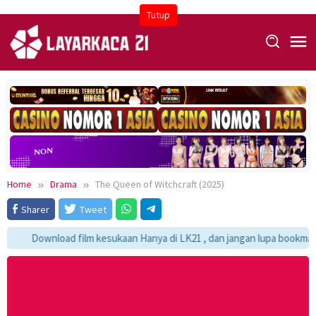
Skip
Tutup
to
content
Home
Drama
The Queen of Witchcraft (2025)
Sharer
Tweet
Download film kesukaan Hanya di LK21 , dan jangan lupa bookmark y