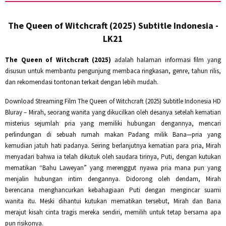
The Queen of Witchcraft (2025) Subtitle Indonesia -
LK21
The Queen of Witchcraft (2025)
adalah halaman informasi film yang
disusun untuk membantu pengunjung membaca ringkasan, genre, tahun rilis,
dan rekomendasi tontonan terkait dengan lebih mudah.
Download Streaming Film The Queen of Witchcraft (2025) Subtitle Indonesia HD
Bluray – Mirah, seorang wanita yang dikucilkan oleh desanya setelah kematian
misterius sejumlah pria yang memiliki hubungan dengannya, mencari
perlindungan di sebuah rumah makan Padang milik Bana—pria yang
kemudian jatuh hati padanya. Seiring berlanjutnya kematian para pria, Mirah
menyadari bahwa ia telah dikutuk oleh saudara tirinya, Puti, dengan kutukan
mematikan “Bahu Laweyan” yang merenggut nyawa pria mana pun yang
menjalin hubungan intim dengannya. Didorong oleh dendam, Mirah
berencana menghancurkan kebahagiaan Puti dengan mengincar suami
wanita itu. Meski dihantui kutukan mematikan tersebut, Mirah dan Bana
merajut kisah cinta tragis mereka sendiri, memilih untuk tetap bersama apa
pun risikonya.