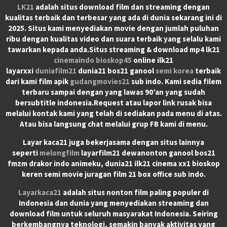
LK21
adalah situs download film dan streaming dengan
kualitas terbaik dan terbesar yang ada di dunia sekarang ini di
2025. Situs kami menyediakan movie dengan jumlah puluhan
ribu dengan kualitas video dan suara terbaik yang selalu kami
tawarkan kepada anda.Situs streaming & download mp4 lk21
cinemaindo
bioskop45
online ilk21
layarxxi
duniafilm21
dunia21 bos21 ganool
semi korea
terbaik
dari kami film apik
gudangmovies21
sub indo. Kami sedia filem
terbaru sampai dengan yang lawas 90’an yang sudah
bersubtitle indonesia.Request atau lapor link rusak bisa
melalui kontak kami yang telah di sediakan pada menu di atas.
Atau bisa langsung chat melalui grup FB kami di menu.
Layar kaca21 juga bekerjasama dengan situs lainnya
seperti
melongfilm
layarfilm21 dewanonton ganool bos21
fmzm drakor indo animeku, dunia21 ilk21 cinema xx1 bioskop
keren semi movie juragan film 21 box office sub indo.
Layarkaca21
adalah situs nonton film paling populer di
Indonesia dan dunia yang menyediakan streaming dan
download film untuk seluruh masyarakat Indonesia. Seiring
berkembangnya teknologi, semakin banyak aktivitas yang