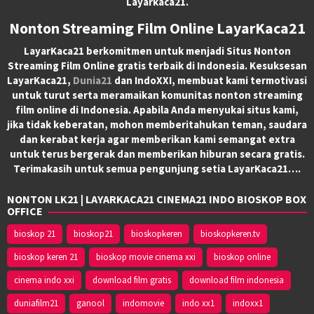
Layarkaca21.
Nonton Streaming Film Online LayarKaca21
LayarKaca21 berkomitmen untuk menjadi Situs Nonton
Streaming Film Online gratis terbaik di Indonesia. Kesuksesan
LayarKaca21,
Dunia21
dan IndoXXI, membuat kami termotivasi
untuk turut serta meramaikan komunitas nonton streaming
film online di Indonesia. Apabila Anda menyukai situs kami,
jika tidak keberatan, mohon memberitahukan teman, saudara
dan kerabat kerja agar memberikan kami semangat extra
untuk terus bergerak dan memberikan hiburan secara gratis.
Terimakasih untuk semua pengunjung setia LayarKaca21….
NONTON LK21 | LAYARKACA21 CINEMA21 INDO BIOSKOP BOX
OFFICE
bioskop 21
bioskop21
bioskopkeren
bioskopkeren.tv
bioskop keren 21
bioskop movie cinema xxi
bioskop online
cinema indo xxi
download film gratis
download film indonesia
duniafilm21
ganool
indomovie
indo xx1
indoxx1