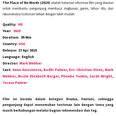
The Place of No Words (2019)
adalah halaman informasi film yang disusun
untuk membantu pengunjung membaca ringkasan, genre, tahun rilis, dan
rekomendasi tontonan terkait dengan lebih mudah.
Quality:
HD
Year:
2019
Duration:
95 Min
Country:
USA
Release:
27 Apr 2019
Language:
English
Director:
Mark Webber
Cast:
Anna Anissimova
,
Bodhi Palmer
,
Eric Christian Olsen
,
Mark
Webber
,
Nicole Elizabeth Berger
,
Phoebe Tonkin
,
Sarah Wright
,
Teresa Palmer
Film ini berada dalam kategori
Drama, Fantasi
, sehingga
pengunjung dapat menemukan tontonan lain dengan tema yang
masih berhubungan melalui bagian rekomendasi dan tag.