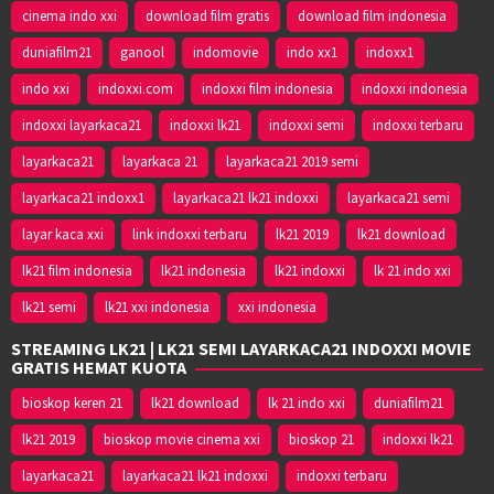
cinema indo xxi
download film gratis
download film indonesia
duniafilm21
ganool
indomovie
indo xx1
indoxx1
indo xxi
indoxxi.com
indoxxi film indonesia
indoxxi indonesia
indoxxi layarkaca21
indoxxi lk21
indoxxi semi
indoxxi terbaru
layarkaca21
layarkaca 21
layarkaca21 2019 semi
layarkaca21 indoxx1
layarkaca21 lk21 indoxxi
layarkaca21 semi
layar kaca xxi
link indoxxi terbaru
lk21 2019
lk21 download
lk21 film indonesia
lk21 indonesia
lk21 indoxxi
lk 21 indo xxi
lk21 semi
lk21 xxi indonesia
xxi indonesia
STREAMING LK21 | LK21 SEMI LAYARKACA21 INDOXXI MOVIE
GRATIS HEMAT KUOTA
bioskop keren 21
lk21 download
lk 21 indo xxi
duniafilm21
lk21 2019
bioskop movie cinema xxi
bioskop 21
indoxxi lk21
layarkaca21
layarkaca21 lk21 indoxxi
indoxxi terbaru