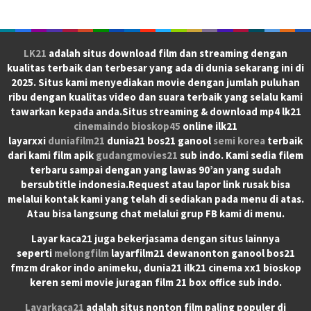
LK21
adalah situs download film dan streaming dengan
kualitas terbaik dan terbesar yang ada di dunia sekarang ini di
2025. Situs kami menyediakan movie dengan jumlah puluhan
ribu dengan kualitas video dan suara terbaik yang selalu kami
tawarkan kepada anda.Situs streaming & download mp4 lk21
cinemaindo
bioskop45
online ilk21
layarxxi
duniafilm21
dunia21 bos21 ganool
semi korea
terbaik
dari kami film apik
gudangmovies21
sub indo. Kami sedia filem
terbaru sampai dengan yang lawas 90’an yang sudah
bersubtitle indonesia.Request atau lapor link rusak bisa
melalui kontak kami yang telah di sediakan pada menu di atas.
Atau bisa langsung chat melalui grup FB kami di menu.
Layar kaca21 juga bekerjasama dengan situs lainnya
seperti
melongfilm
layarfilm21 dewanonton ganool bos21
fmzm drakor indo animeku, dunia21 ilk21 cinema xx1 bioskop
keren semi movie juragan film 21 box office sub indo.
Layarkaca21
adalah situs nonton film paling populer di