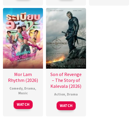
Mor Lam
Son of Revenge
Rhythm (2026)
– The Story of
Kalevala (2026)
Comedy
,
Drama
,
Music
Action
,
Drama
WATCH
WATCH