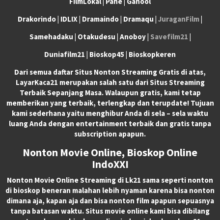
FilmLokal | Pahe | Ganool
Drakorindo | IDLIX | Dramaindo | Dramaqu |
JuraganFilm
|
Samehadaku | Otakudesu | Anoboy |
Savefilm21
|
Duniafilm21 | Bioskop45 | Bioskopkeren
Dari semua daftar Situs Nonton Streaming Gratis di atas,
LayarKaca21 merupakan salah satu dari Situs Streaming
Terbaik Sepanjang Masa. Walaupun gratis, kami tetap
memberikan yang terbaik, terlengkap dan terupdate! Tujuan
kami sederhana yaitu menghibur Anda di sela – sela waktu
luang Anda dengan entertainment terbaik dan gratis tanpa
subscription apapun.
Nonton Movie Online, Bioskop Online
IndoXXI
Nonton Movie Online Streaming di Lk21 sama seperti nonton
di bioskop beneran malahan lebih nyaman karena bisa nonton
dimana aja, kapan aja dan bisa nonton film apapun sepuasnya
tanpa batasan waktu. Situs movie online kami bisa dibilang