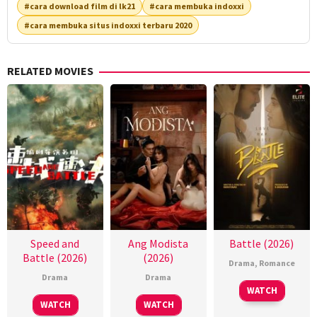
#cara download film di lk21
#cara membuka indoxxi
#cara membuka situs indoxxi terbaru 2020
RELATED MOVIES
Speed and
Ang Modista
Battle (2026)
Battle (2026)
(2026)
Drama
,
Romance
Drama
Drama
WATCH
WATCH
WATCH