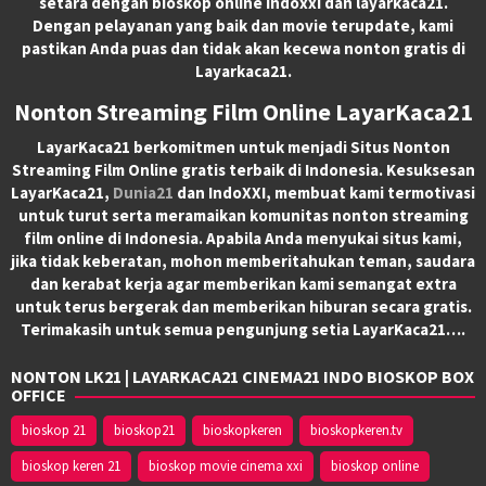
setara dengan bioskop online indoxxi dan layarkaca21.
Dengan pelayanan yang baik dan movie terupdate, kami
pastikan Anda puas dan tidak akan kecewa nonton gratis di
Layarkaca21.
Nonton Streaming Film Online LayarKaca21
LayarKaca21 berkomitmen untuk menjadi Situs Nonton
Streaming Film Online gratis terbaik di Indonesia. Kesuksesan
LayarKaca21,
Dunia21
dan IndoXXI, membuat kami termotivasi
untuk turut serta meramaikan komunitas nonton streaming
film online di Indonesia. Apabila Anda menyukai situs kami,
jika tidak keberatan, mohon memberitahukan teman, saudara
dan kerabat kerja agar memberikan kami semangat extra
untuk terus bergerak dan memberikan hiburan secara gratis.
Terimakasih untuk semua pengunjung setia LayarKaca21….
NONTON LK21 | LAYARKACA21 CINEMA21 INDO BIOSKOP BOX
OFFICE
bioskop 21
bioskop21
bioskopkeren
bioskopkeren.tv
bioskop keren 21
bioskop movie cinema xxi
bioskop online