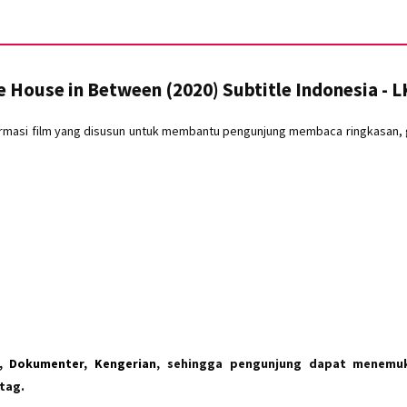
e House in Between (2020) Subtitle Indonesia - L
rmasi film yang disusun untuk membantu pengunjung membaca ringkasan, ge
u, Dokumenter, Kengerian
, sehingga pengunjung dapat menemu
tag.