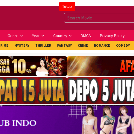
Tutup
Genre
Year
Country
DMCA
Privacy Policy
CRIME
MYSTERY
THRILLER
FANTASY
CRIME
ROMANCE
COMEDY