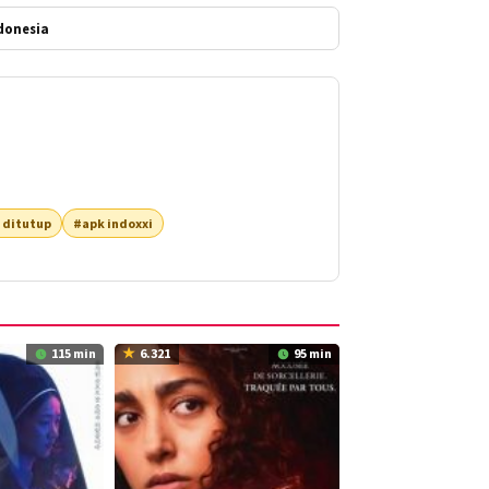
donesia
 ditutup
#apk indoxxi
115 min
6.321
95 min