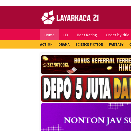
Skip
to
content
Home
HD
Best Rating
Order by title
ACTION
DRAMA
SCIENCE FICTION
FANTASY