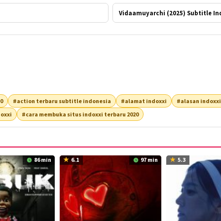
Vidaamuyarchi (2025) Subtitle In
20
#action terbaru subtitle indonesia
#alamat indoxxi
#alasan indoxxi
oxxi
#cara membuka situs indoxxi terbaru 2020
86 min
6.1
97 min
5.3