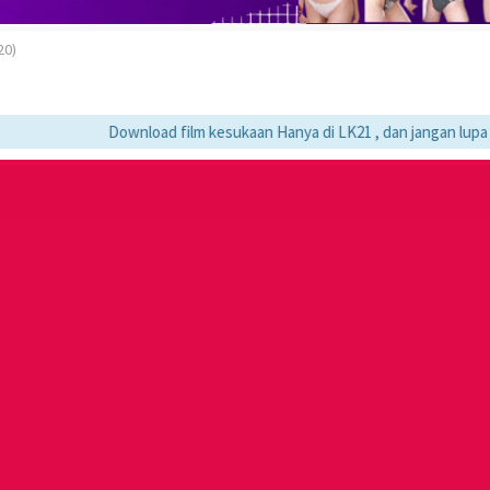
20)
Download film kesukaan Hanya di LK21 , dan jangan lupa bookmar