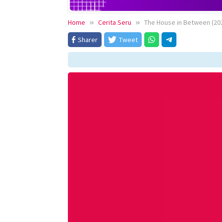
Home
Cerita Seru
The House in Between (20
Sharer
Tweet