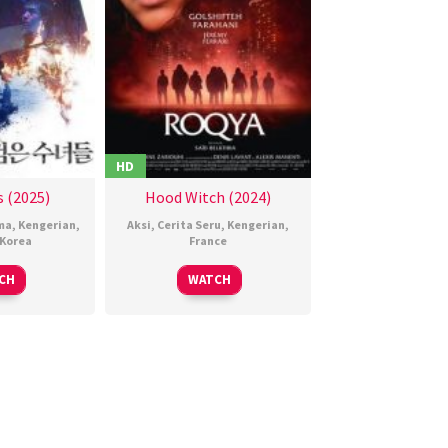
HD
 (2025)
Hood Witch (2024)
ma
,
Kengerian
,
Aksi
,
Cerita Seru
,
Kengerian
,
Korea
France
4
권
15
Saïd
CH
WATCH
an
혁
May
Belktibia
025
재
2024