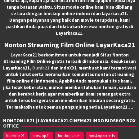
dimana aja, kapan aja dan bisa nonton film apapun sepuasnya
tanpa batasan waktu. Situs movie online kami bisa dibilang
setara dengan bioskop online indoxxi dan layarkaca21.
Dengan pelayanan yang baik dan movie terupdate, kami
pastikan Anda puas dan tidak akan kecewa nonton gratis di
Layarkaca21.
Nonton Streaming Film Online LayarKaca21
LayarKaca21 berkomitmen untuk menjadi Situs Nonton
Streaming Film Online gratis terbaik di Indonesia. Kesuksesan
LayarKaca21,
Dunia21
dan IndoXXI, membuat kami termotivasi
untuk turut serta meramaikan komunitas nonton streaming
film online di Indonesia. Apabila Anda menyukai situs kami,
jika tidak keberatan, mohon memberitahukan teman, saudara
dan kerabat kerja agar memberikan kami semangat extra
untuk terus bergerak dan memberikan hiburan secara gratis.
Terimakasih untuk semua pengunjung setia LayarKaca21….
NONTON LK21 | LAYARKACA21 CINEMA21 INDO BIOSKOP BOX
OFFICE
bioskop 21
bioskop21
bioskopkeren
bioskopkeren.tv