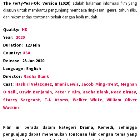
The Forty-Year-Old Version (2020)
adalah halaman informasi film yang
disusun untuk membantu pengunjung membaca ringkasan, genre, tahun rilis,
dan rekomendasi tontonan terkait dengan lebih mudah.
Quality:
HD
Year:
2020
Duration:
123 Min
Country:
USA
Release:
25 Jan 2020
Language:
English
Director:
Radha Blank
Cast:
Haskiri Velazquez
,
Imani Lewis
,
Jacob Ming-Trent
,
Meghan
O’Neill
,
Oswin Benjamin
,
Peter Y. Kim
,
Radha Blank
,
Reed Birney
,
Stacey Sargeant
,
T.J. Atoms
,
Welker White
,
William Oliver
Watkins
Film ini berada dalam kategori
Drama, Komedi
, sehingga
pengunjung dapat menemukan tontonan lain dengan tema yang