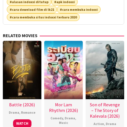
#alasan indoxxi ditutup
#apk indoxxi
#cara download film di lk21
#cara membuka indoxxi
#cara membuka situs indoxxi terbaru 2020
RELATED MOVIES
Battle (2026)
Mor Lam
Son of Revenge
Rhythm (2026)
– The Story of
Drama
,
Romance
Kalevala (2026)
Comedy
,
Drama
,
Music
WATCH
Action
,
Drama