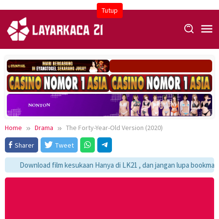
Skip
Tutup
to
content
Home
Drama
The Forty-Year-Old Version (2020)
Sharer
Tweet
Download film kesukaan Hanya di LK21 , dan jangan lupa bookmark ya