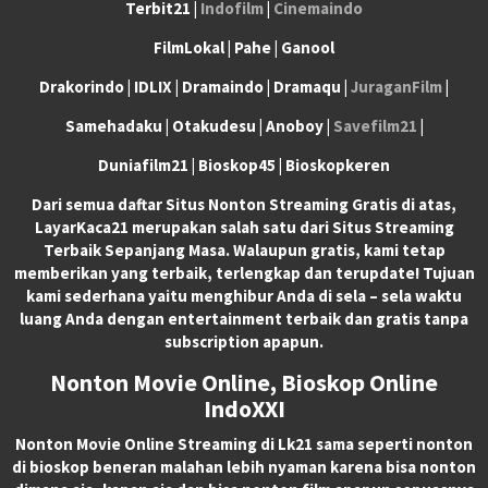
Terbit21 |
Indofilm
|
Cinemaindo
FilmLokal | Pahe | Ganool
Drakorindo | IDLIX | Dramaindo | Dramaqu |
JuraganFilm
|
Samehadaku | Otakudesu | Anoboy |
Savefilm21
|
Duniafilm21 | Bioskop45 | Bioskopkeren
Dari semua daftar Situs Nonton Streaming Gratis di atas,
LayarKaca21 merupakan salah satu dari Situs Streaming
Terbaik Sepanjang Masa. Walaupun gratis, kami tetap
memberikan yang terbaik, terlengkap dan terupdate! Tujuan
kami sederhana yaitu menghibur Anda di sela – sela waktu
luang Anda dengan entertainment terbaik dan gratis tanpa
subscription apapun.
Nonton Movie Online, Bioskop Online
IndoXXI
Nonton Movie Online Streaming di Lk21 sama seperti nonton
di bioskop beneran malahan lebih nyaman karena bisa nonton