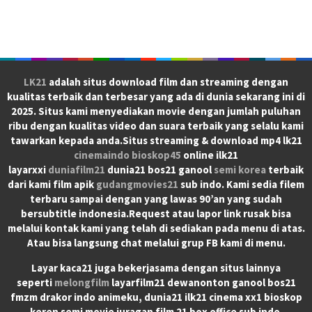
LK21
adalah situs download film dan streaming dengan
kualitas terbaik dan terbesar yang ada di dunia sekarang ini di
2025. Situs kami menyediakan movie dengan jumlah puluhan
ribu dengan kualitas video dan suara terbaik yang selalu kami
tawarkan kepada anda.Situs streaming & download mp4 lk21
cinemaindo
bioskop45
online ilk21
layarxxi
duniafilm21
dunia21 bos21 ganool
semi korea
terbaik
dari kami film apik
gudangmovies21
sub indo. Kami sedia filem
terbaru sampai dengan yang lawas 90’an yang sudah
bersubtitle indonesia.Request atau lapor link rusak bisa
melalui kontak kami yang telah di sediakan pada menu di atas.
Atau bisa langsung chat melalui grup FB kami di menu.
Layar kaca21 juga bekerjasama dengan situs lainnya
seperti
melongfilm
layarfilm21 dewanonton ganool bos21
fmzm drakor indo animeku, dunia21 ilk21 cinema xx1 bioskop
keren semi movie juragan film 21 box office sub indo.