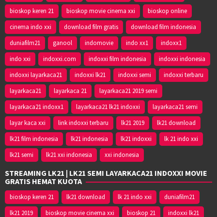
bioskop keren 21
bioskop movie cinema xxi
bioskop online
cinema indo xxi
download film gratis
download film indonesia
duniafilm21
ganool
indomovie
indo xx1
indoxx1
indo xxi
indoxxi.com
indoxxi film indonesia
indoxxi indonesia
indoxxi layarkaca21
indoxxi lk21
indoxxi semi
indoxxi terbaru
layarkaca21
layarkaca 21
layarkaca21 2019 semi
layarkaca21 indoxx1
layarkaca21 lk21 indoxxi
layarkaca21 semi
layar kaca xxi
link indoxxi terbaru
lk21 2019
lk21 download
lk21 film indonesia
lk21 indonesia
lk21 indoxxi
lk 21 indo xxi
lk21 semi
lk21 xxi indonesia
xxi indonesia
STREAMING LK21 | LK21 SEMI LAYARKACA21 INDOXXI MOVIE
GRATIS HEMAT KUOTA
bioskop keren 21
lk21 download
lk 21 indo xxi
duniafilm21
lk21 2019
bioskop movie cinema xxi
bioskop 21
indoxxi lk21