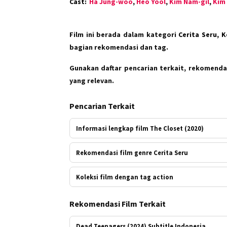
Cast:
Ha Jung-woo
,
Heo Yool
,
Kim Nam-gil
,
Kim 
Film ini berada dalam kategori
Cerita Seru, 
bagian rekomendasi dan tag.
Gunakan daftar pencarian terkait, rekomendas
yang relevan.
Pencarian Terkait
Informasi lengkap film The Closet (2020)
Rekomendasi film genre Cerita Seru
Koleksi film dengan tag action
Rekomendasi Film Terkait
Dead Teenagers (2024) Subtitle Indonesia