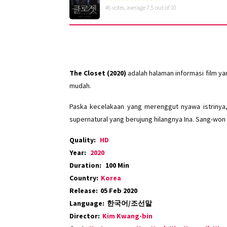
46
votes, average
7.5
out of 10
The Closet (2020)
adalah halaman informasi film y
mudah.
Paska kecelakaan yang merenggut nyawa istrinya
supernatural yang berujung hilangnya Ina. Sang-w
Quality:
HD
Year:
2020
Duration:
100 Min
Country:
Korea
Release:
05 Feb 2020
Language:
한국어/조선말
Director:
Kim Kwang-bin