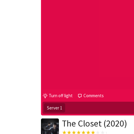
Turn off light
Comments
Server 1
The Closet (2020)