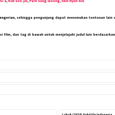
Si-a
,
Kim Soo-jin
,
Park Sung-woong
,
Shin Hyun-bin
Kengerian
, sehingga pengunjung dapat menemukan tontonan lain 
i film, dan tag di bawah untuk menjelajahi judul lain berdasarkan
Lubuk (2024) Subtitle Indonesia