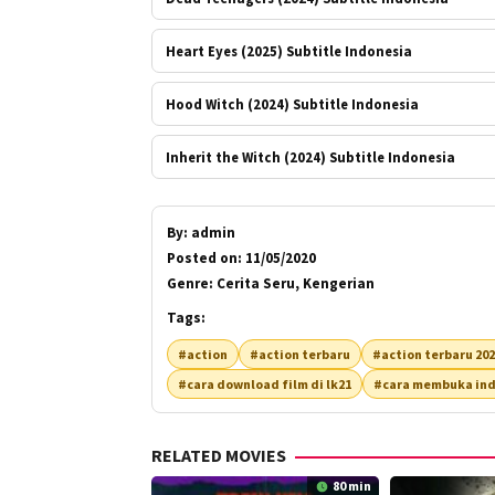
Heart Eyes (2025) Subtitle Indonesia
Hood Witch (2024) Subtitle Indonesia
Inherit the Witch (2024) Subtitle Indonesia
By:
admin
Posted on:
11/05/2020
Genre:
Cerita Seru, Kengerian
Tags:
#action
#action terbaru
#action terbaru 20
#cara download film di lk21
#cara membuka ind
RELATED MOVIES
80 min