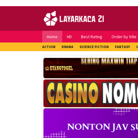
Skip
to
content
Home
HD
Best Rating
Order by title
ACTION
DRAMA
SCIENCE FICTION
FANTASY