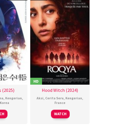
HD
 (2025)
Hood Witch (2024)
ma
,
Kengerian
,
Aksi
,
Cerita Seru
,
Kengerian
,
Korea
France
4
권
15
Saïd
CH
WATCH
an
혁
May
Belktibia
025
재
2024