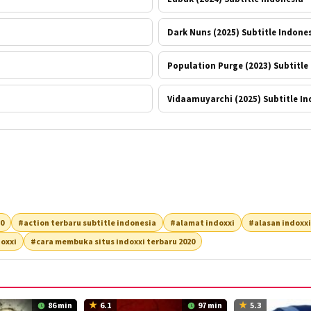
Dark Nuns (2025) Subtitle Indone
Population Purge (2023) Subtitle
Vidaamuyarchi (2025) Subtitle In
20
#action terbaru subtitle indonesia
#alamat indoxxi
#alasan indoxxi
oxxi
#cara membuka situs indoxxi terbaru 2020
86 min
6.1
97 min
5.3