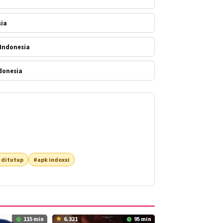
sia
 Indonesia
donesia
 ditutup
#apk indoxxi
115 min
6.321
95 min