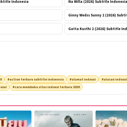
ubtitle Indonesia
Na Willa (2026) Subtitle Indonesi
Ginny Wedss Sunny 2 (2026) Subti
Gatta Kusthi 2 (2026) Subtitle In
20
#action terbaru subtitle indonesia
#alamat indoxxi
#alasan indoxxi
oxxi
#cara membuka situs indoxxi terbaru 2020