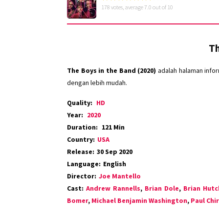
178
votes, average
7.0
out of 10
Th
The Boys in the Band (2020)
adalah halaman infor
dengan lebih mudah.
Quality:
HD
Year:
2020
Duration:
121 Min
Country:
USA
Release:
30 Sep 2020
Language:
English
Director:
Joe Mantello
Cast:
Andrew Rannells
,
Brian Dole
,
Brian Hutc
Bomer
,
Michael Benjamin Washington
,
Paul Chi