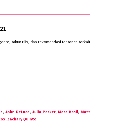
K21
nre, tahun rilis, dan rekomendasi tontonan terkait
ns
,
John DeLuca
,
Julia Parker
,
Marc Basil
,
Matt
Cox
,
Zachary Quinto