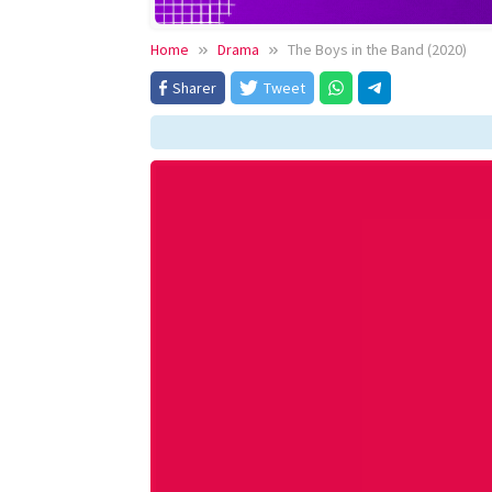
Home
Drama
The Boys in the Band (2020)
Sharer
Tweet
Down