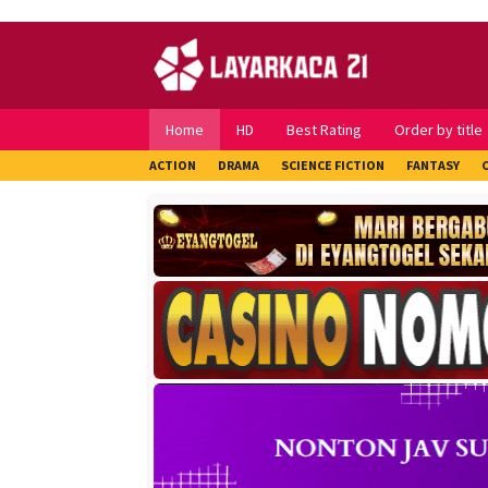
Skip
to
content
Home
HD
Best Rating
Order by title
ACTION
DRAMA
SCIENCE FICTION
FANTASY