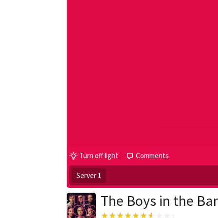
Turn off light
Comments
Server 1
The Boys in the Ba