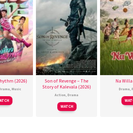
hythm (2026)
Son of Revenge – The
Na Willa
Story of Kalevala (2026)
Drama
,
Music
Drama
,
Action
,
Drama
ATCH
WAT
WATCH