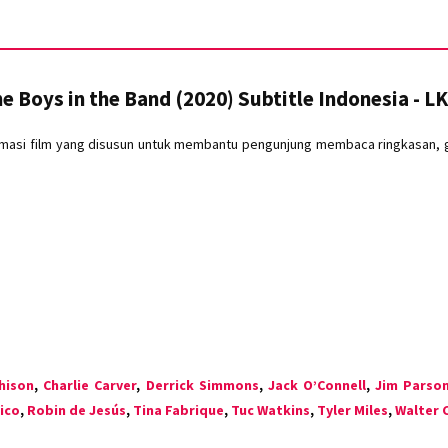
e Boys in the Band (2020) Subtitle Indonesia - L
masi film yang disusun untuk membantu pengunjung membaca ringkasan, ge
hison
,
Charlie Carver
,
Derrick Simmons
,
Jack O’Connell
,
Jim Parso
rico
,
Robin de Jesús
,
Tina Fabrique
,
Tuc Watkins
,
Tyler Miles
,
Walter 