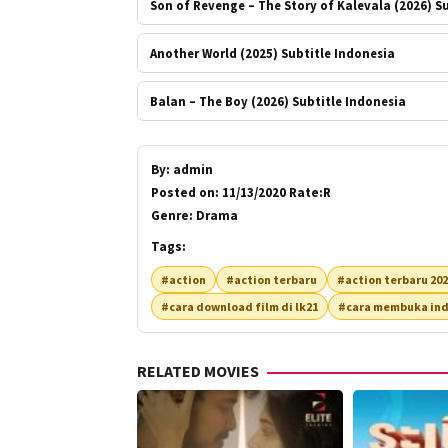
Son of Revenge – The Story of Kalevala (2026) S
Another World (2025) Subtitle Indonesia
Balan – The Boy (2026) Subtitle Indonesia
By:
admin
Posted on:
11/13/2020 Rate:R
Genre:
Drama
Tags:
#action
#action terbaru
#action terbaru 20
#cara download film di lk21
#cara membuka ind
RELATED MOVIES