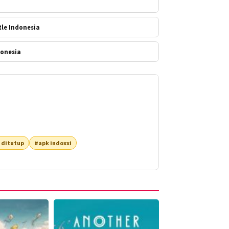
a
tle Indonesia
donesia
 ditutup
#apk indoxxi