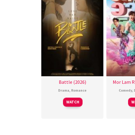
Battle (2026)
Mor Lam R
Drama
,
Romance
Comedy
,
WATCH
W