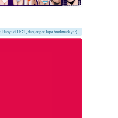
i LK21 , dan jangan lupa bookmark ya :)