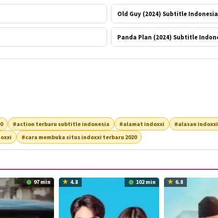
Old Guy (2024) Subtitle Indonesia
Panda Plan (2024) Subtitle Indon
20
#action terbaru subtitle indonesia
#alamat indoxxi
#alasan indoxxi
oxxi
#cara membuka situs indoxxi terbaru 2020
97 min
4.8
102 min
6.8