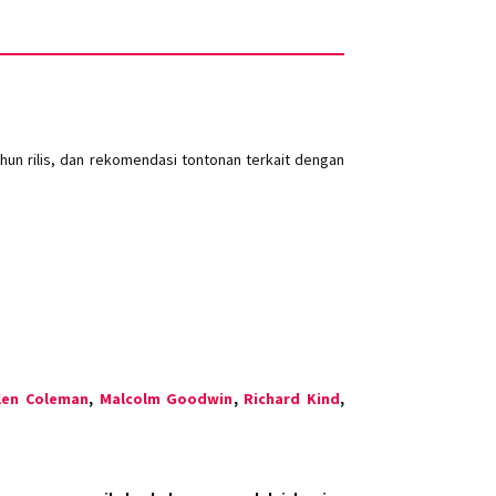
un rilis, dan rekomendasi tontonan terkait dengan
len Coleman
,
Malcolm Goodwin
,
Richard Kind
,