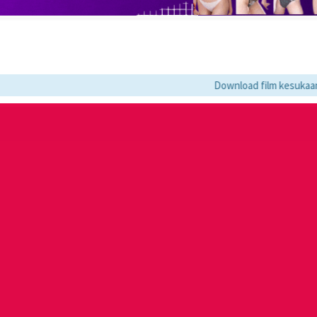
Download film kesukaan Hanya d