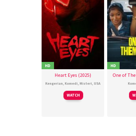
HD
HD
Heart Eyes (2025)
One of The
Kengerian
,
Komedi
,
Misteri
,
USA
Kom
06
Josh
WATCH
W
Feb
Ruben
2025