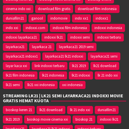
cinema indo xxi
download film gratis
download film indonesia
duniafilm21
ganool
indomovie
indo xx1
indoxx1
indo xxi
indoxxi.com
indoxxi film indonesia
indoxxi indonesia
indoxxi layarkaca21
indoxxi lk21
indoxxi semi
indoxxi terbaru
layarkaca21
layarkaca 21
layarkaca21 2019 semi
layarkaca21 indoxx1
layarkaca21 lk21 indoxxi
layarkaca21 semi
layar kaca xxi
link indoxxi terbaru
lk21 2019
lk21 download
lk21 film indonesia
lk21 indonesia
lk21 indoxxi
lk 21 indo xxi
lk21 semi
lk21 xxi indonesia
xxi indonesia
STREAMING LK21 | LK21 SEMI LAYARKACA21 INDOXXI MOVIE
GRATIS HEMAT KUOTA
bioskop keren 21
lk21 download
lk 21 indo xxi
duniafilm21
lk21 2019
bioskop movie cinema xxi
bioskop 21
indoxxi lk21
layarkaca21
layarkaca21 lk21 indoxxi
indoxxi terbaru