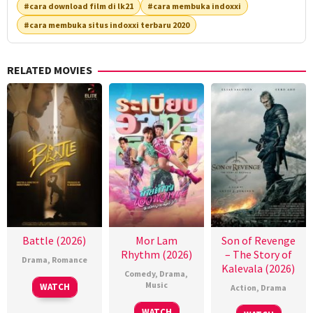
#cara download film di lk21
#cara membuka indoxxi
#cara membuka situs indoxxi terbaru 2020
RELATED MOVIES
Battle (2026)
Mor Lam
Son of Revenge
Rhythm (2026)
– The Story of
Drama
,
Romance
Kalevala (2026)
Comedy
,
Drama
,
Music
WATCH
Action
,
Drama
WATCH