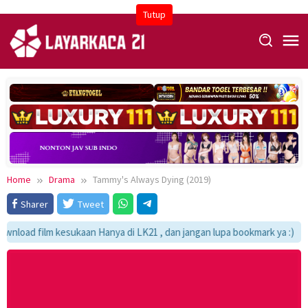
Skip
Tutup
to
content
Home
Drama
Tammy's Always Dying (2019)
Sharer
Tweet
nload film kesukaan Hanya di LK21 , dan jangan lupa bookmark ya :)