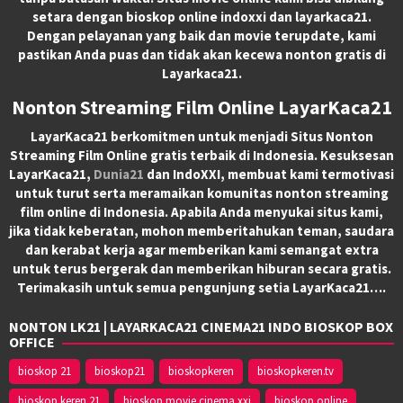
setara dengan bioskop online indoxxi dan layarkaca21.
Dengan pelayanan yang baik dan movie terupdate, kami
pastikan Anda puas dan tidak akan kecewa nonton gratis di
Layarkaca21.
Nonton Streaming Film Online LayarKaca21
LayarKaca21 berkomitmen untuk menjadi Situs Nonton
Streaming Film Online gratis terbaik di Indonesia. Kesuksesan
LayarKaca21,
Dunia21
dan IndoXXI, membuat kami termotivasi
untuk turut serta meramaikan komunitas nonton streaming
film online di Indonesia. Apabila Anda menyukai situs kami,
jika tidak keberatan, mohon memberitahukan teman, saudara
dan kerabat kerja agar memberikan kami semangat extra
untuk terus bergerak dan memberikan hiburan secara gratis.
Terimakasih untuk semua pengunjung setia LayarKaca21….
NONTON LK21 | LAYARKACA21 CINEMA21 INDO BIOSKOP BOX
OFFICE
bioskop 21
bioskop21
bioskopkeren
bioskopkeren.tv
bioskop keren 21
bioskop movie cinema xxi
bioskop online