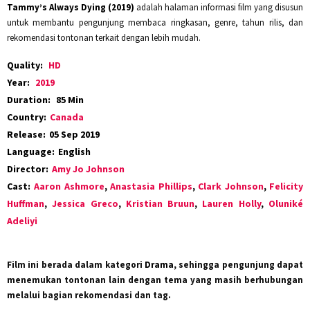
Tammy’s Always Dying (2019)
adalah halaman informasi film yang disusun
untuk membantu pengunjung membaca ringkasan, genre, tahun rilis, dan
rekomendasi tontonan terkait dengan lebih mudah.
Quality:
HD
Year:
2019
Duration:
85 Min
Country:
Canada
Release:
05 Sep 2019
Language:
English
Director:
Amy Jo Johnson
Cast:
Aaron Ashmore
,
Anastasia Phillips
,
Clark Johnson
,
Felicity
Huffman
,
Jessica Greco
,
Kristian Bruun
,
Lauren Holly
,
Oluniké
Adeliyi
Film ini berada dalam kategori
Drama
, sehingga pengunjung dapat
menemukan tontonan lain dengan tema yang masih berhubungan
melalui bagian rekomendasi dan tag.