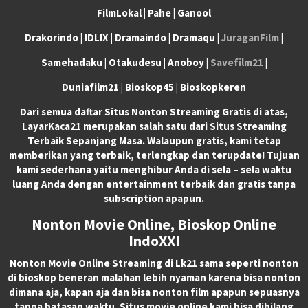
FilmLokal | Pahe | Ganool
Drakorindo | IDLIX | Dramaindo | Dramaqu |
JuraganFilm
|
Samehadaku | Otakudesu | Anoboy |
Savefilm21
|
Duniafilm21 | Bioskop45 | Bioskopkeren
Dari semua daftar Situs Nonton Streaming Gratis di atas,
LayarKaca21 merupakan salah satu dari Situs Streaming
Terbaik Sepanjang Masa. Walaupun gratis, kami tetap
memberikan yang terbaik, terlengkap dan terupdate! Tujuan
kami sederhana yaitu menghibur Anda di sela – sela waktu
luang Anda dengan entertainment terbaik dan gratis tanpa
subscription apapun.
Nonton Movie Online, Bioskop Online
IndoXXI
Nonton Movie Online Streaming di Lk21 sama seperti nonton
di bioskop beneran malahan lebih nyaman karena bisa nonton
dimana aja, kapan aja dan bisa nonton film apapun sepuasnya
tanpa batasan waktu. Situs movie online kami bisa dibilang