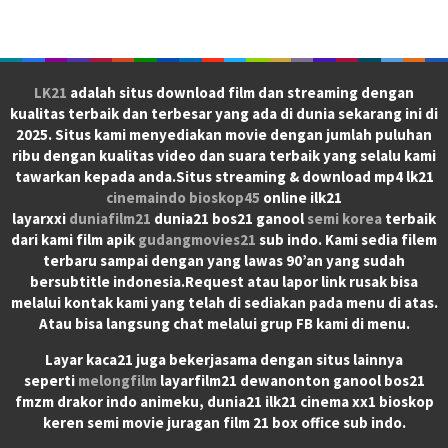
LK21
adalah situs download film dan streaming dengan
kualitas terbaik dan terbesar yang ada di dunia sekarang ini di
2025. Situs kami menyediakan movie dengan jumlah puluhan
ribu dengan kualitas video dan suara terbaik yang selalu kami
tawarkan kepada anda.Situs streaming & download mp4 lk21
cinemaindo
bioskop45
online ilk21
layarxxi
duniafilm21
dunia21 bos21 ganool
semi korea
terbaik
dari kami film apik
gudangmovies21
sub indo. Kami sedia filem
terbaru sampai dengan yang lawas 90’an yang sudah
bersubtitle indonesia.Request atau lapor link rusak bisa
melalui kontak kami yang telah di sediakan pada menu di atas.
Atau bisa langsung chat melalui grup FB kami di menu.
Layar kaca21 juga bekerjasama dengan situs lainnya
seperti
melongfilm
layarfilm21 dewanonton ganool bos21
fmzm drakor indo animeku, dunia21 ilk21 cinema xx1 bioskop
keren semi movie juragan film 21 box office sub indo.