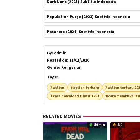
Dark Nuns (2025) Subtitle Indonesia
Population Purge (2023) Subtitle Indonesia
Pasahero (2024) Subtitle Indonesia
By:
admin
Posted on:
11/01/2020
Genre:
Kengerian
Tags:
#action
#action terbaru
#action terbaru 20
#cara download film di lk21
#cara membuka ind
RELATED MOVIES
80 min
6.1