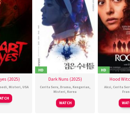
HD
HD
yes (2025)
Dark Nuns (2025)
Hood Witc
medi
,
Misteri
,
USA
Cerita Seru
,
Drama
,
Kengerian
,
Aksi
,
Cerita Ser
Misteri
,
Korea
Fran
06
Josh
ATCH
24
권
1
S
Feb
Ruben
WATCH
WAT
Jan
혁
B
2025
2025
재
2