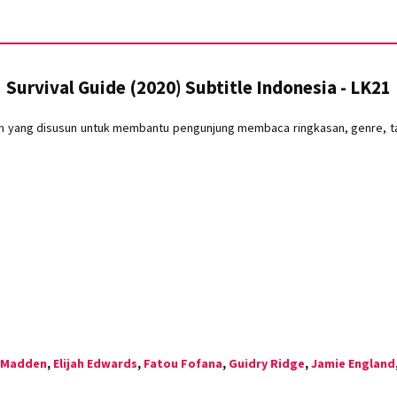
Survival Guide (2020) Subtitle Indonesia - LK21
lm yang disusun untuk membantu pengunjung membaca ringkasan, genre, tah
n Madden
,
Elijah Edwards
,
Fatou Fofana
,
Guidry Ridge
,
Jamie England