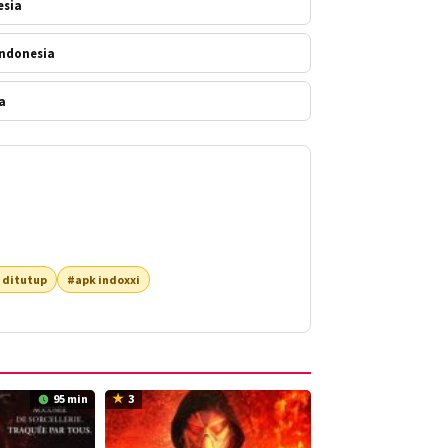
esia
 Indonesia
a
 ditutup
#apk indoxxi
95 min
3