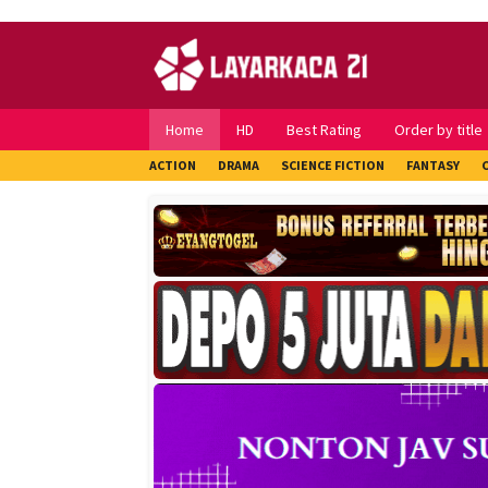
Skip
to
content
Home
HD
Best Rating
Order by title
ACTION
DRAMA
SCIENCE FICTION
FANTASY