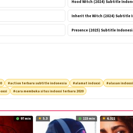
Hood Witch (2024) Subtitle Indon
Inherit the Witch (2024) Subtitle
Presence (2025) Subtitle Indonesi
20
#action terbaru subtitle indonesia
#alamat indoxxi
#alasan indoxxi
oxxi
#cara membuka situs indoxxi terbaru 2020
97 min
5.3
115 min
6.321