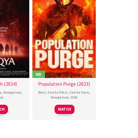
HD
h (2024)
Population Purge (2023)
u
,
Kengerian
,
Aksi
,
Cerita Fiksi
,
Cerita Seru
,
ce
Kengerian
,
USA
5
aïd
02
Brian
CH
WATCH
May
elktibia
Dec
Johnson
024
2023