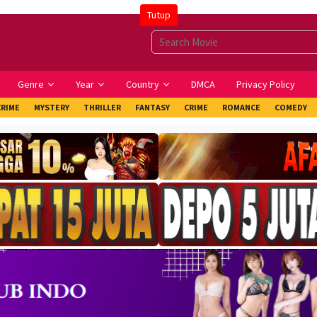
Tutup
Genre
Year
Country
DMCA
Privacy Policy
CRIME
MYSTERY
THRILLER
FANTASY
CRIME
ROMANCE
COMEDY