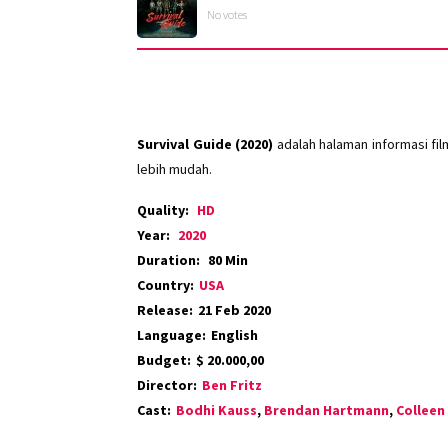
No votes
Survival Guide (2020)
adalah halaman informasi fi
lebih mudah.
Quality:
HD
Year:
2020
Duration:
80 Min
Country:
USA
Release:
21 Feb 2020
Language:
English
Budget:
$ 20.000,00
Director:
Ben Fritz
Cast:
Bodhi Kauss
,
Brendan Hartmann
,
Collee