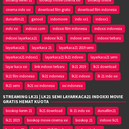
bioskop keren 21
bioskop movie cinema xxi
bioskop online
cinema indo xxi
download film gratis
download film indonesia
duniafilm21
ganool
indomovie
indo xx1
indoxx1
indo xxi
indoxxi.com
indoxxi film indonesia
indoxxi indonesia
indoxxi layarkaca21
indoxxi lk21
indoxxi semi
indoxxi terbaru
layarkaca21
layarkaca 21
layarkaca21 2019 semi
layarkaca21 indoxx1
layarkaca21 lk21 indoxxi
layarkaca21 semi
layar kaca xxi
link indoxxi terbaru
lk21 2019
lk21 download
lk21 film indonesia
lk21 indonesia
lk21 indoxxi
lk 21 indo xxi
lk21 semi
lk21 xxi indonesia
xxi indonesia
STREAMING LK21 | LK21 SEMI LAYARKACA21 INDOXXI MOVIE
GRATIS HEMAT KUOTA
bioskop keren 21
lk21 download
lk 21 indo xxi
duniafilm21
lk21 2019
bioskop movie cinema xxi
bioskop 21
indoxxi lk21