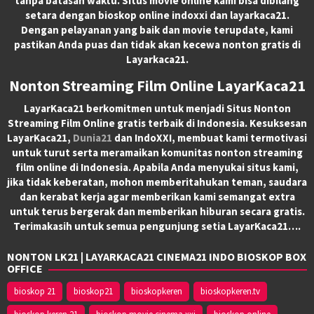
tanpa batasan waktu. Situs movie online kami bisa dibilang
setara dengan bioskop online indoxxi dan layarkaca21.
Dengan pelayanan yang baik dan movie terupdate, kami
pastikan Anda puas dan tidak akan kecewa nonton gratis di
Layarkaca21.
Nonton Streaming Film Online LayarKaca21
LayarKaca21 berkomitmen untuk menjadi Situs Nonton
Streaming Film Online gratis terbaik di Indonesia. Kesuksesan
LayarKaca21,
Dunia21
dan IndoXXI, membuat kami termotivasi
untuk turut serta meramaikan komunitas nonton streaming
film online di Indonesia. Apabila Anda menyukai situs kami,
jika tidak keberatan, mohon memberitahukan teman, saudara
dan kerabat kerja agar memberikan kami semangat extra
untuk terus bergerak dan memberikan hiburan secara gratis.
Terimakasih untuk semua pengunjung setia LayarKaca21….
NONTON LK21 | LAYARKACA21 CINEMA21 INDO BIOSKOP BOX
OFFICE
bioskop 21
bioskop21
bioskopkeren
bioskopkeren.tv