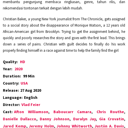
membantu pengunjung membaca ringkasan, genre, tahun rilis, dan
rekomendasi tontonan terkait dengan lebih mudah.
Christian Baker, a young New York journalist from The Chronicle, gets assigned
to a social story about the disappearance of Monique Watson, a 12 years old
African-American girl from Brooklyn. Trying to get the assignment behind, he
quickly and poorly researches the story and goes with the first lead. This brings
down a series of pains. Christian with guilt decides to finally do his work
properly finding himself in a race against time to help the family find the girl
Quality:
HD
Year:
2020
Duration:
99 Min
Country:
USA
Release:
27 Aug 2020
Language:
English
Director:
Vlad Feier
Cast:
Afton Williamson
,
Baboucarr Camara
,
Chris Routhe
,
Danielle Dallacco
,
Danny Johnson
,
Daralyn Jay
,
Gia Crovatin
,
Jared Kemp
,
Jeremy Holm
,
Johnny Whitworth
,
Justiin A. Davis
,