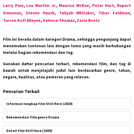
Larry Pine
,
Lou Martini Jr.
,
Maurice McRae
,
Peter Hart
,
Rupert
Simonian
,
Steven Hauck
,
Taliyah Whitaker
,
Tibor Feldman
,
Turron Kofi Alleyne
,
Valence Thomas
,
Zazie Beetz
Film ini berada dalam kategori
Drama
, sehingga pengunjung dapat
menemukan tontonan lain dengan tema yang masih berhubungan
melalui bagian rekomendasi dan tag.
Gunakan daftar pencarian terkait, rekomendasi film, dan tag di
bawah untuk menjelajahi judul lain berdasarkan genre, tahun,
negara, kualitas, atau pemeran yang relevan.
Pencarian Terkait
Informasi lengkap film Still Here (2020)
Rekomendasi film genre Drama
Detail film Still Here (2020)