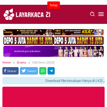
Skip
Tutup
to
content
Home
Drama
Still Here (2020)
Sharer
Tweet
Download film kesukaan Hanya di LK21 , dan 