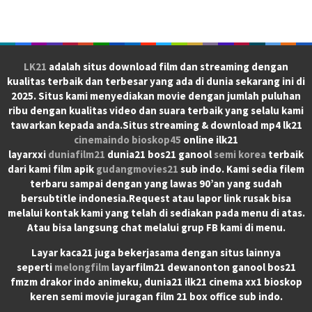
LK21
adalah situs download film dan streaming dengan
kualitas terbaik dan terbesar yang ada di dunia sekarang ini di
2025. Situs kami menyediakan movie dengan jumlah puluhan
ribu dengan kualitas video dan suara terbaik yang selalu kami
tawarkan kepada anda.Situs streaming & download mp4 lk21
cinemaindo
bioskop45
online ilk21
layarxxi
duniafilm21
dunia21 bos21 ganool
semi korea
terbaik
dari kami film apik
gudangmovies21
sub indo. Kami sedia filem
terbaru sampai dengan yang lawas 90’an yang sudah
bersubtitle indonesia.Request atau lapor link rusak bisa
melalui kontak kami yang telah di sediakan pada menu di atas.
Atau bisa langsung chat melalui grup FB kami di menu.
Layar kaca21 juga bekerjasama dengan situs lainnya
seperti
melongfilm
layarfilm21 dewanonton ganool bos21
fmzm drakor indo animeku, dunia21 ilk21 cinema xx1 bioskop
keren semi movie juragan film 21 box office sub indo.