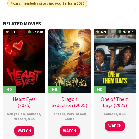
#cara membuka situs indoxxi terbaru 2020
RELATED MOVIES
6.1
97 min
6.9
97 min
HD
HD
HD
Heart Eyes
Dragon
One of Them
(2025)
Seduction (2025)
Days (2025)
Kengerian
,
Komedi
,
Fantasi
,
Percintaan
,
Komedi
,
USA
Misteri
,
USA
China
16
Lawrence
WATCH
06
Josh
01
马
Jan
Lamont
WATCH
WATCH
Feb
Ruben
Mar
铭
2025