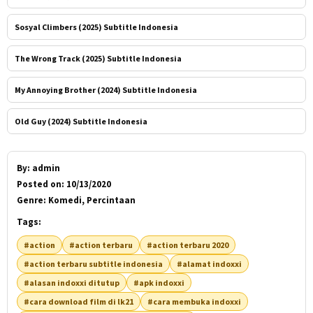
Sosyal Climbers (2025) Subtitle Indonesia
The Wrong Track (2025) Subtitle Indonesia
My Annoying Brother (2024) Subtitle Indonesia
Old Guy (2024) Subtitle Indonesia
By:
admin
Posted on:
10/13/2020
Genre:
Komedi, Percintaan
Tags:
#action
#action terbaru
#action terbaru 2020
#action terbaru subtitle indonesia
#alamat indoxxi
#alasan indoxxi ditutup
#apk indoxxi
#cara download film di lk21
#cara membuka indoxxi