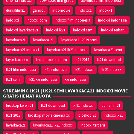
cinema indo xxi
download film gratis
download film indonesia
duniafilm21
ganool
indomovie
indo xx1
indoxx1
indo xxi
indoxxi.com
indoxxi film indonesia
indoxxi indonesia
indoxxi layarkaca21
indoxxi lk21
indoxxi semi
indoxxi terbaru
layarkaca21
layarkaca 21
layarkaca21 2019 semi
layarkaca21 indoxx1
layarkaca21 lk21 indoxxi
layarkaca21 semi
layar kaca xxi
link indoxxi terbaru
lk21 2019
lk21 download
lk21 film indonesia
lk21 indonesia
lk21 indoxxi
lk 21 indo xxi
lk21 semi
lk21 xxi indonesia
xxi indonesia
STREAMING LK21 | LK21 SEMI LAYARKACA21 INDOXXI MOVIE
GRATIS HEMAT KUOTA
bioskop keren 21
lk21 download
lk 21 indo xxi
duniafilm21
lk21 2019
bioskop movie cinema xxi
bioskop 21
indoxxi lk21
layarkaca21
layarkaca21 lk21 indoxxi
indoxxi terbaru