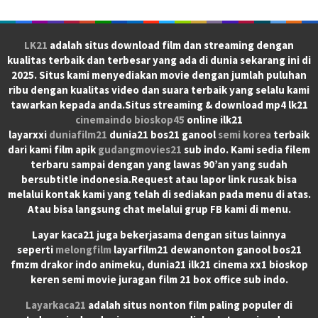
LK21
adalah situs download film dan streaming dengan
kualitas terbaik dan terbesar yang ada di dunia sekarang ini di
2025. Situs kami menyediakan movie dengan jumlah puluhan
ribu dengan kualitas video dan suara terbaik yang selalu kami
tawarkan kepada anda.Situs streaming & download mp4 lk21
cinemaindo
bioskop45
online ilk21
layarxxi
duniafilm21
dunia21 bos21 ganool
semi korea
terbaik
dari kami film apik
gudangmovies21
sub indo. Kami sedia filem
terbaru sampai dengan yang lawas 90’an yang sudah
bersubtitle indonesia.Request atau lapor link rusak bisa
melalui kontak kami yang telah di sediakan pada menu di atas.
Atau bisa langsung chat melalui grup FB kami di menu.
Layar kaca21 juga bekerjasama dengan situs lainnya
seperti
melongfilm
layarfilm21 dewanonton ganool bos21
fmzm drakor indo animeku, dunia21 ilk21 cinema xx1 bioskop
keren semi movie juragan film 21 box office sub indo.
Layarkaca21
adalah situs nonton film paling populer di