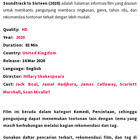
Soundtrack to Sixteen (2020)
adalah halaman informasi film yang disusun
untuk membantu pengunjung membaca ringkasan, genre, tahun rilis, dan
rekomendasi tontonan terkait dengan lebih mudah.
Quality:
HD
Year:
2020
Duration:
83 Min
Country:
United Kingdom
Release:
14 Mar 2020
Language:
English
Director:
Hillary Shakespeare
Cast:
Jack Boal
,
Jamal Hadjkura
,
James Calloway
,
Scarlett
Marshall
,
Sean Micallef
Film ini berada dalam kategori
Komedi, Percintaan
, sehingga
pengunjung dapat menemukan tontonan lain dengan tema yang
masih berhubungan melalui bagian rekomendasi dan tag.
Gunakan daftar pencarian terkait, rekomendasi film, dan tag di