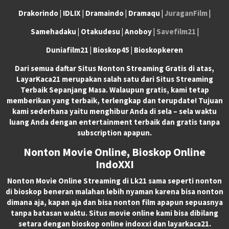
Drakorindo | IDLIX | Dramaindo | Dramaqu |
JuraganFilm
|
Samehadaku | Otakudesu | Anoboy |
Savefilm21
|
Duniafilm21 | Bioskop45 | Bioskopkeren
Dari semua daftar Situs Nonton Streaming Gratis di atas,
LayarKaca21 merupakan salah satu dari Situs Streaming
Terbaik Sepanjang Masa. Walaupun gratis, kami tetap
memberikan yang terbaik, terlengkap dan terupdate! Tujuan
kami sederhana yaitu menghibur Anda di sela – sela waktu
luang Anda dengan entertainment terbaik dan gratis tanpa
subscription apapun.
Nonton Movie Online, Bioskop Online
IndoXXI
Nonton Movie Online Streaming di Lk21 sama seperti nonton
di bioskop beneran malahan lebih nyaman karena bisa nonton
dimana aja, kapan aja dan bisa nonton film apapun sepuasnya
tanpa batasan waktu. Situs movie online kami bisa dibilang
setara dengan bioskop online indoxxi dan layarkaca21.