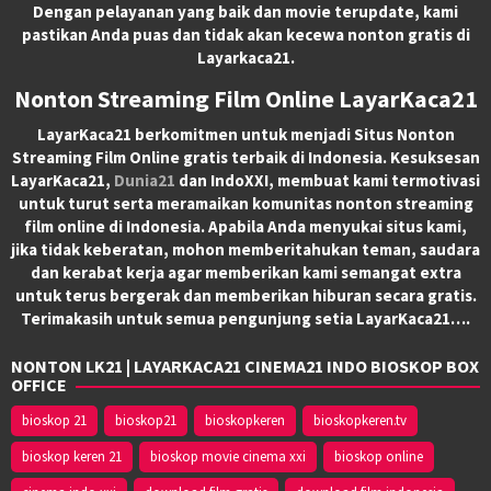
Dengan pelayanan yang baik dan movie terupdate, kami
pastikan Anda puas dan tidak akan kecewa nonton gratis di
Layarkaca21.
Nonton Streaming Film Online LayarKaca21
LayarKaca21 berkomitmen untuk menjadi Situs Nonton
Streaming Film Online gratis terbaik di Indonesia. Kesuksesan
LayarKaca21,
Dunia21
dan IndoXXI, membuat kami termotivasi
untuk turut serta meramaikan komunitas nonton streaming
film online di Indonesia. Apabila Anda menyukai situs kami,
jika tidak keberatan, mohon memberitahukan teman, saudara
dan kerabat kerja agar memberikan kami semangat extra
untuk terus bergerak dan memberikan hiburan secara gratis.
Terimakasih untuk semua pengunjung setia LayarKaca21….
NONTON LK21 | LAYARKACA21 CINEMA21 INDO BIOSKOP BOX
OFFICE
bioskop 21
bioskop21
bioskopkeren
bioskopkeren.tv
bioskop keren 21
bioskop movie cinema xxi
bioskop online