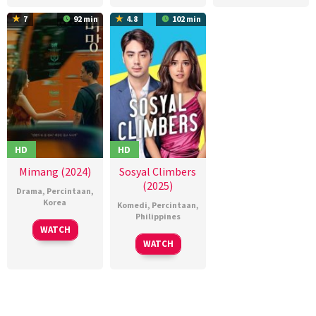
2025
2025
骏
7
92 min
4.8
102 min
HD
HD
Mimang (2024)
Sosyal Climbers
(2025)
Drama
,
Percintaan
,
Korea
Komedi
,
Percintaan
,
Philippines
20
Kim
WATCH
26
Jason
Nov
Tae-
WATCH
Feb
Paul
2024
yang
2025
Laxamana