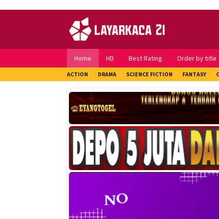
Skip
to
content
Home
HD
Best Rating
Order by title
ACTION
DRAMA
SCIENCE FICTION
FANTASY