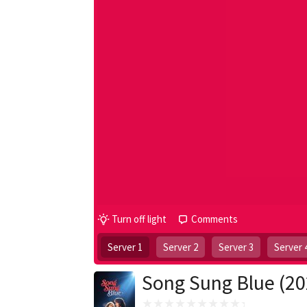
Turn off light
Comments
Server 1
Server 2
Server 3
Server 
Song Sung Blue (20