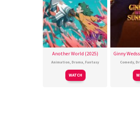
Another World (2025)
Ginny Wedss
Animation
,
Drama
,
Fantasy
Comedy
,
D
WATCH
W