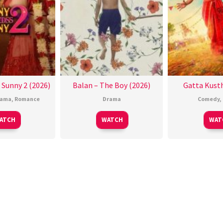
 Sunny 2 (2026)
Balan – The Boy (2026)
Gatta Kusth
rama
,
Romance
Drama
Comedy
,
ATCH
WATCH
WAT