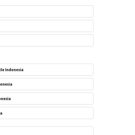
tle Indonesia
donesia
donesia
ia