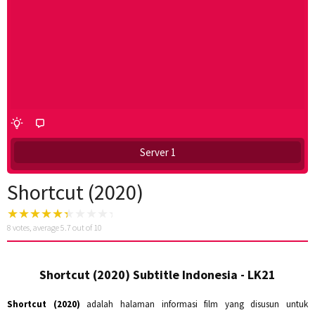
Server 1
Shortcut (2020)
8
votes, average
5.7
out of 10
Shortcut (2020) Subtitle Indonesia - LK21
Shortcut (2020)
adalah halaman informasi film yang disusun untuk