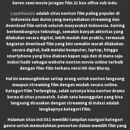
keren semi movie juragan film 21 box office sub indo.
Layarkaca21
adalah situs nonton film paling populer di
Indonesia dan dunia yang menyediakan streaming dan
download film untuk seluruh masyarakat Indonesia. Seiring
berkembangnya teknologi, semakin banyak aktivitas yang
dilakukan secara digital, lebih mudah dan praktis, termasuk
kegiatan download film yang kini semakin marak dilakukan
secara digital, baik melalui komputer, laptop, hingga
smartphone yang bisa diakses kapan saja dan di mana saja.
Indxxi hadir sebagai website nonton movie online terbaik
dengan film-film terbaru versi HD dan Bluray.
Hal ini memungkinkan setiap orang untuk nonton langsung
maupun streaming film dengan mudah secara online.
Kategori Film Terlengkap, salah satunya bisa nonton drama
korea di situs youwatch. Salah satu keunggulan yang bisa
langsung dirasakan dengan streaming di Indxxi adalah
lengkapnya kategori Film.
Halaman situs Ind XX1 memiliki tampilan navigasi kategori
genre untuk memudahkan penonton dalam memilih film yang