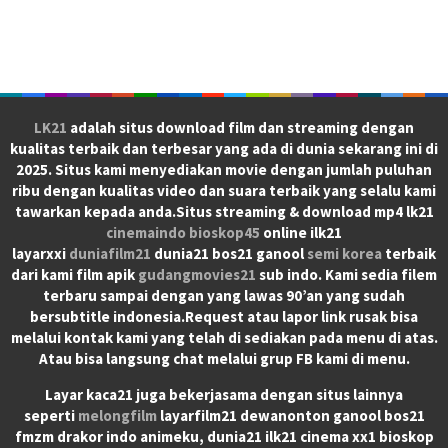
LK21
adalah situs download film dan streaming dengan
kualitas terbaik dan terbesar yang ada di dunia sekarang ini di
2025. Situs kami menyediakan movie dengan jumlah puluhan
ribu dengan kualitas video dan suara terbaik yang selalu kami
tawarkan kepada anda.Situs streaming & download mp4 lk21
cinemaindo
bioskop45
online ilk21
layarxxi
duniafilm21
dunia21 bos21 ganool
semi korea
terbaik
dari kami film apik
gudangmovies21
sub indo. Kami sedia filem
terbaru sampai dengan yang lawas 90’an yang sudah
bersubtitle indonesia.Request atau lapor link rusak bisa
melalui kontak kami yang telah di sediakan pada menu di atas.
Atau bisa langsung chat melalui grup FB kami di menu.
Layar kaca21 juga bekerjasama dengan situs lainnya
seperti
melongfilm
layarfilm21 dewanonton ganool bos21
fmzm drakor indo animeku, dunia21 ilk21 cinema xx1 bioskop