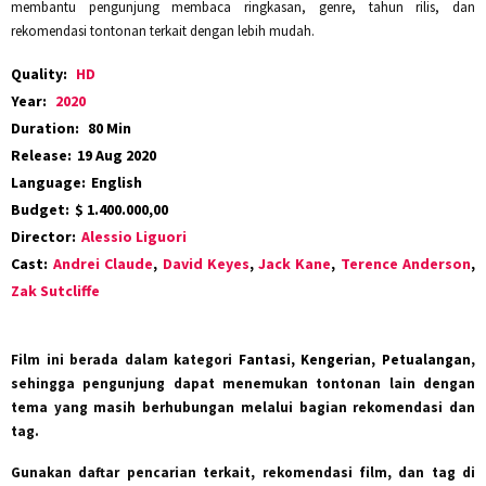
membantu pengunjung membaca ringkasan, genre, tahun rilis, dan
rekomendasi tontonan terkait dengan lebih mudah.
Quality:
HD
Year:
2020
Duration:
80 Min
Release:
19 Aug 2020
Language:
English
Budget:
$ 1.400.000,00
Director:
Alessio Liguori
Cast:
Andrei Claude
,
David Keyes
,
Jack Kane
,
Terence Anderson
,
Zak Sutcliffe
Film ini berada dalam kategori
Fantasi, Kengerian, Petualangan
,
sehingga pengunjung dapat menemukan tontonan lain dengan
tema yang masih berhubungan melalui bagian rekomendasi dan
tag.
Gunakan daftar pencarian terkait, rekomendasi film, dan tag di