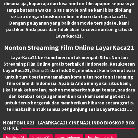
dimana aja, kapan aja dan bisa nonton film apapun sepuasnya
tanpa batasan waktu. Situs movie online kami bisa dibilang
setara dengan bioskop online indoxxi dan layarkaca21.
Dengan pelayanan yang baik dan movie terupdate, kami
pastikan Anda puas dan tidak akan kecewa nonton gratis di
Layarkaca21.
Nonton Streaming Film Online LayarKaca21
LayarKaca21 berkomitmen untuk menjadi Situs Nonton
Streaming Film Online gratis terbaik di Indonesia. Kesuksesan
LayarKaca21,
Dunia21
dan IndoXXI, membuat kami termotivasi
untuk turut serta meramaikan komunitas nonton streaming
film online di Indonesia. Apabila Anda menyukai situs kami,
jika tidak keberatan, mohon memberitahukan teman, saudara
dan kerabat kerja agar memberikan kami semangat extra
untuk terus bergerak dan memberikan hiburan secara gratis.
Terimakasih untuk semua pengunjung setia LayarKaca21….
NONTON LK21 | LAYARKACA21 CINEMA21 INDO BIOSKOP BOX
OFFICE
bioskop 21
bioskop21
bioskopkeren
bioskopkeren.tv