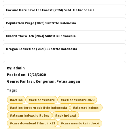
Fox and Hare Save the Forest (2024) Subtitle Indonesia
Population Purge (2023) Subtitle Indonesia
Inherit the Witch (2024) Subtitle Indonesia
Dragon Seduction (2025) Subtitle Indonesia
By:
admin
Posted on:
10/28/2020
Genre:
Fantasi, Kengerian, Petualangan
Tags:
#action
#action terbaru
#action terbaru 2020
#action terbaru subtitle indonesia
#alamat indoxxi
#alasan indoxxi ditutup
#apk indoxxi
#cara download film di lk21
#cara membuka indoxxi