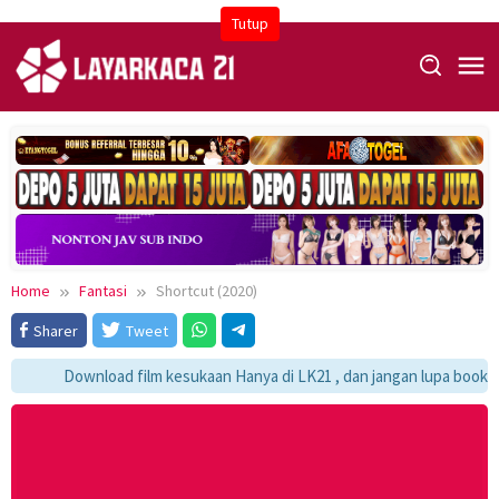
Skip
Tutup
to
content
Home
Fantasi
Shortcut (2020)
Sharer
Tweet
Download film kesukaan Hanya di LK21 , dan jangan lupa bookmark