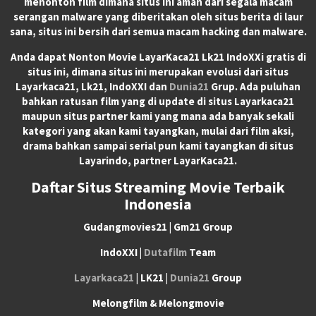
menonton film dimana situs ini aman dari segala macam
serangan malware yang diberitakan oleh situs berita di laur
sana, situs ini bersih dari semua macam hacking dan malware.
Anda dapat
Nonton Movie LayarKaca21 Lk21 IndoXXi
gratis di
situs ini, dimana situs ini merupakan evolusi dari situs
Layarkaca21, Lk21, IndoXXI dan
Dunia21
Grup. Ada puluhan
bahkan ratusan film yang di update di situs Layarkaca21
maupun situs partner kami yang mana ada banyak sekali
kategori yang akan kami tayangkan, mulai dari film aksi,
drama bahkan sampai serial pun kami tayangkan di situs
Layarindo, partner LayarKaca21.
Daftar Situs Streaming Movie Terbaik
Indonesia
Gudangmovies21 | Gm21 Group
IndoXXI |
Dutafilm
Team
Layarkaca21
| LK21 |
Dunia21
Group
Melongfilm & Melongmovie