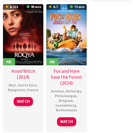
2025
재
2024
2025
6.321
95 min
6.7
72 min
HD
HD
Hood Witch
Fox and Hare
(2024)
Save the Forest
(2024)
Aksi
,
Cerita Seru
,
Kengerian
,
France
Animasi
,
Keluarga
,
Petualangan
,
15
Saïd
Belgium
,
WATCH
Luxembourg
,
May
Belktibia
Netherlands
2024
24
Mascha
WATCH
Apr
Halberstad
2024