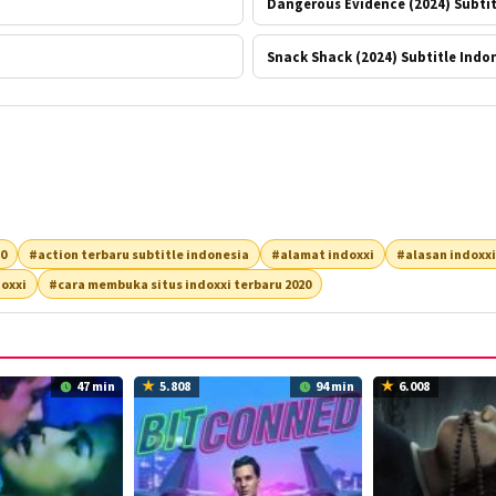
Dangerous Evidence (2024) Subtit
Snack Shack (2024) Subtitle Indo
20
#action terbaru subtitle indonesia
#alamat indoxxi
#alasan indoxxi
oxxi
#cara membuka situs indoxxi terbaru 2020
47 min
5.808
94 min
6.008