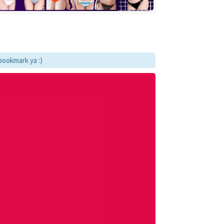
 ya :)