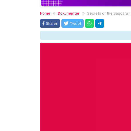
Home
Dokumenter
Secrets of the Saqqara 
Sharer
Tweet