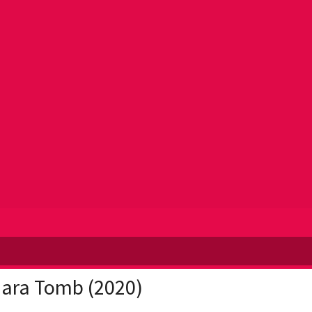
qara Tomb (2020)