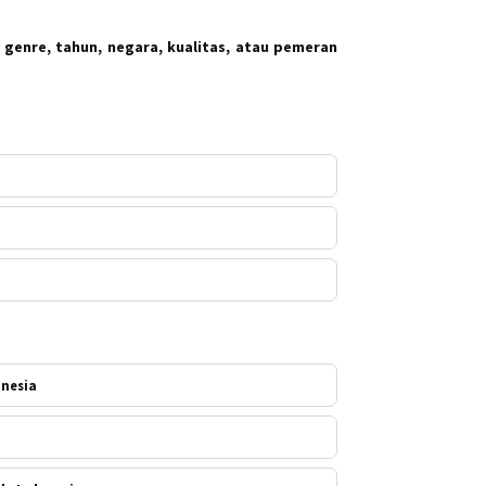
 genre, tahun, negara, kualitas, atau pemeran
onesia