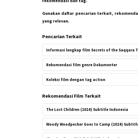
rekomendasi dan tag.
Gunakan daftar pencarian terkait, rekomendas
yang relevan.
Pencarian Terkait
Informasi lengkap film Secrets of the Saqqara 
Rekomendasi film genre Dokumenter
Koleksi film dengan tag action
Rekomendasi Film Terkait
The Lost Children (2024) Subtitle Indonesia
Woody Woodpecker Goes to Camp (2024) Subtitl