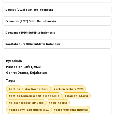
Dalisay (2025) Subtitle Indonesia
Creampie (2026) Subtitle Indonesia
Deewana (2026) Subtitle Indonesia
Rao Bahadur (2026) Subtitle Indonesia
By:
admin
Posted on:
10/31/2020
Genre:
Drama, Kejahatan
Tags:
#action
#action terbaru
#action terbaru 2020
#action terbaru subtitle indonesia
#alamat indoxxi
#alasan indoxxi ditutup
#apk indoxxi
#cara download film di lk21
#cara membuka indoxxi