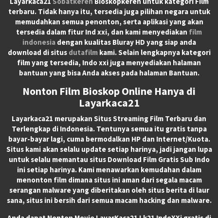
Layarkaca21
Sobatkeren
Bioskopkeren untuk kategori Film
terbaru. Tidak hanya itu, tersedia juga pilihan negara untuk
memudahkan semua penonton, serta aplikasi yang akan
tersedia dalam fitur Ind xxi, dan kami menyediakan
film
indonesia
dengan kualitas Bluray HD yang siap anda
download di situs
dutafilm
kami. Selain lengkapnya kategori
film yang tersedia, Indo xxi juga menyediakan halaman
bantuan yang bisa Anda akses pada halaman Bantuan.
Nonton Film Bioskop Online Hanya di
Layarkaca21
Layarkaca21
merupakan
Situs Streaming Film Terbaru
dan
Terlengkap di Indonesia. Tentunya semua itu gratis tanpa
bayar-bayar lagi, cuma bermodalkan HP dan Internet/Kuota.
Situs kami akan selalu update setiap harinya, jadi jangan lupa
untuk selalu memantau situs Download Film Gratis Sub Indo
ini setiap harinya. Kami menawarkan kemudahan dalam
menonton film dimana situs ini aman dari segala macam
serangan malware yang diberitakan oleh situs berita di laur
sana, situs ini bersih dari semua macam hacking dan malware.
Anda dapat
Nonton Movie LayarKaca21 Lk21 IndoXXi
gratis di