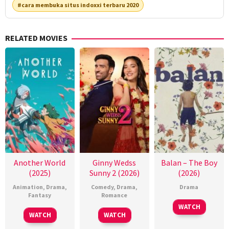
#cara membuka situs indoxxi terbaru 2020
RELATED MOVIES
Another World
Ginny Wedss
Balan – The Boy
(2025)
Sunny 2 (2026)
(2026)
Animation
,
Drama
,
Comedy
,
Drama
,
Drama
Fantasy
Romance
WATCH
WATCH
WATCH