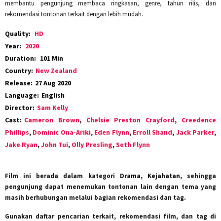
membantu pengunjung membaca ringkasan, genre, tahun rilis, dan
rekomendasi tontonan terkait dengan lebih mudah.
Quality:
HD
Year:
2020
Duration:
101 Min
Country:
New Zealand
Release:
27 Aug 2020
Language:
English
Director:
Sam Kelly
Cast:
Cameron Brown
,
Chelsie Preston Crayford
,
Creedence
Phillips
,
Dominic Ona-Ariki
,
Eden Flynn
,
Erroll Shand
,
Jack Parker
,
Jake Ryan
,
John Tui
,
Olly Presling
,
Seth Flynn
Film ini berada dalam kategori
Drama, Kejahatan
, sehingga
pengunjung dapat menemukan tontonan lain dengan tema yang
masih berhubungan melalui bagian rekomendasi dan tag.
Gunakan daftar pencarian terkait, rekomendasi film, dan tag di