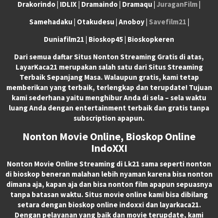
Drakorindo | IDLIX | Dramaindo | Dramaqu |
JuraganFilm
|
Samehadaku | Otakudesu | Anoboy |
Savefilm21
|
Duniafilm21 | Bioskop45 | Bioskopkeren
Dari semua daftar Situs Nonton Streaming Gratis di atas,
LayarKaca21 merupakan salah satu dari Situs Streaming
Terbaik Sepanjang Masa. Walaupun gratis, kami tetap
memberikan yang terbaik, terlengkap dan terupdate! Tujuan
kami sederhana yaitu menghibur Anda di sela – sela waktu
luang Anda dengan entertainment terbaik dan gratis tanpa
subscription apapun.
Nonton Movie Online, Bioskop Online
IndoXXI
Nonton Movie Online Streaming di Lk21 sama seperti nonton
di bioskop beneran malahan lebih nyaman karena bisa nonton
dimana aja, kapan aja dan bisa nonton film apapun sepuasnya
tanpa batasan waktu. Situs movie online kami bisa dibilang
setara dengan bioskop online indoxxi dan layarkaca21.
Dengan pelayanan yang baik dan movie terupdate, kami