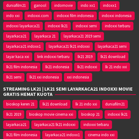
duniafilm21
ganool
indomovie
indo xx1
indoxx1
indo xxi
indoxxi.com
indoxxi film indonesia
indoxxi indonesia
indoxxi layarkaca21
indoxxi lk21
indoxxi semi
indoxxi terbaru
layarkaca21
layarkaca 21
layarkaca21 2019 semi
layarkaca21 indoxx1
layarkaca21 lk21 indoxxi
layarkaca21 semi
layar kaca xxi
link indoxxi terbaru
lk21 2019
lk21 download
lk21 film indonesia
lk21 indonesia
lk21 indoxxi
lk 21 indo xxi
lk21 semi
lk21 xxi indonesia
xxi indonesia
STREAMING LK21 | LK21 SEMI LAYARKACA21 INDOXXI MOVIE
GRATIS HEMAT KUOTA
bioskop keren 21
lk21 download
lk 21 indo xxi
duniafilm21
lk21 2019
bioskop movie cinema xxi
bioskop 21
indoxxi lk21
layarkaca21
layarkaca21 lk21 indoxxi
indoxxi terbaru
lk21 film indonesia
layarkaca21 indoxx1
cinema indo xxi