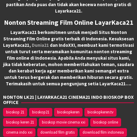
pastikan Anda puas dan tidak akan kecewa nonton gratis di
Layarkaca21.
Nonton Streaming Film Online LayarKaca21
LayarKaca21 berkomitmen untuk menjadi Situs Nonton
Streaming Film Online gratis terbaik di Indonesia. Kesuksesan
LayarKaca21,
Dunia21
dan IndoXXI, membuat kami termotivasi
untuk turut serta meramaikan komunitas nonton streaming
film online di Indonesia. Apabila Anda menyukai situs kami,
jika tidak keberatan, mohon memberitahukan teman, saudara
dan kerabat kerja agar memberikan kami semangat extra
untuk terus bergerak dan memberikan hiburan secara gratis.
Terimakasih untuk semua pengunjung setia LayarKaca21….
NONTON LK21 | LAYARKACA21 CINEMA21 INDO BIOSKOP BOX
OFFICE
bioskop 21
bioskop21
bioskopkeren
bioskopkeren.tv
bioskop keren 21
bioskop movie cinema xxi
bioskop online
cinema indo xxi
download film gratis
download film indonesia