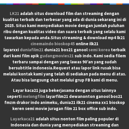
LK21
adalah situs download film dan streaming dengan
kualitas terbaik dan terbesar yang ada di dunia sekarang ini di
2025. Situs kami menyediakan movie dengan jumlah puluhan
ribu dengan kualitas video dan suara terbaik yang selalu kami
tawarkan kepada anda.Situs streaming & download mp4 lk21
cinemaindo
bioskop45
online ilk21
layarxxi
duniafilm21
dunia21 bos21 ganool
semi korea
terbaik
dari kami film apik
gudangmovies21
sub indo. Kami sedia filem
terbaru sampai dengan yang lawas 90’an yang sudah
bersubtitle indonesia.Request atau lapor link rusak bisa
melalui kontak kami yang telah di sediakan pada menu di atas.
Atau bisa langsung chat melalui grup FB kami di menu.
Layar kaca21 juga bekerjasama dengan situs lainnya
seperti
melongfilm
layarfilm21 dewanonton ganool bos21
fmzm drakor indo animeku, dunia21 ilk21 cinema xx1 bioskop
keren semi movie juragan film 21 box office sub indo.
Layarkaca21
adalah situs nonton film paling populer di
Indonesia dan dunia yang menyediakan streaming dan