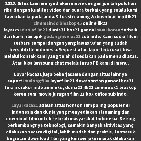
2025. Situs kami menyediakan movie dengan jumlah puluhan
ribu dengan kualitas video dan suara terbaik yang selalu kami
tawarkan kepada anda.Situs streaming & download mp4 lk21
cinemaindo
bioskop45
online ilk21
layarxxi
duniafilm21
dunia21 bos21 ganool
semi korea
terbaik
dari kami film apik
gudangmovies21
sub indo. Kami sedia filem
terbaru sampai dengan yang lawas 90’an yang sudah
bersubtitle indonesia.Request atau lapor link rusak bisa
melalui kontak kami yang telah di sediakan pada menu di atas.
Atau bisa langsung chat melalui grup FB kami di menu.
Layar kaca21 juga bekerjasama dengan situs lainnya
seperti
melongfilm
layarfilm21 dewanonton ganool bos21
fmzm drakor indo animeku, dunia21 ilk21 cinema xx1 bioskop
keren semi movie juragan film 21 box office sub indo.
Layarkaca21
adalah situs nonton film paling populer di
Indonesia dan dunia yang menyediakan streaming dan
download film untuk seluruh masyarakat Indonesia. Seiring
berkembangnya teknologi, semakin banyak aktivitas yang
dilakukan secara digital, lebih mudah dan praktis, termasuk
kegiatan download film yang kini semakin marak dilakukan