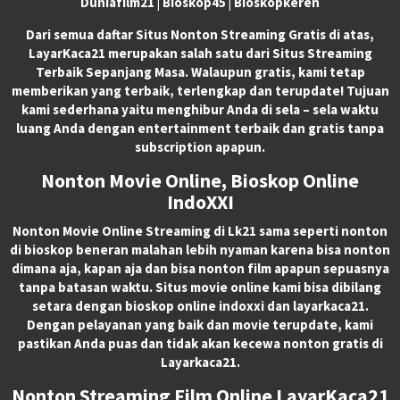
Duniafilm21 | Bioskop45 | Bioskopkeren
Dari semua daftar Situs Nonton Streaming Gratis di atas,
LayarKaca21 merupakan salah satu dari Situs Streaming
Terbaik Sepanjang Masa. Walaupun gratis, kami tetap
memberikan yang terbaik, terlengkap dan terupdate! Tujuan
kami sederhana yaitu menghibur Anda di sela – sela waktu
luang Anda dengan entertainment terbaik dan gratis tanpa
subscription apapun.
Nonton Movie Online, Bioskop Online
IndoXXI
Nonton Movie Online Streaming di Lk21 sama seperti nonton
di bioskop beneran malahan lebih nyaman karena bisa nonton
dimana aja, kapan aja dan bisa nonton film apapun sepuasnya
tanpa batasan waktu. Situs movie online kami bisa dibilang
setara dengan bioskop online indoxxi dan layarkaca21.
Dengan pelayanan yang baik dan movie terupdate, kami
pastikan Anda puas dan tidak akan kecewa nonton gratis di
Layarkaca21.
Nonton Streaming Film Online LayarKaca21