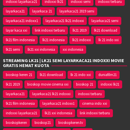
indoxxi layarkaca21
indoxxi lk21
indoxxi semi
indoxxi terbaru
layarkaca21
layarkaca 21
layarkaca21 2019 semi
layarkaca21 indoxx1
layarkaca21 lk21 indoxxi
layarkaca21 semi
layar kaca xxi
link indoxxi terbaru
lk21 2019
lk21 download
lk21 film indonesia
lk21 indonesia
lk21 indoxxi
lk 21 indo xxi
lk21 semi
lk21 xxi indonesia
xxi indonesia
STREAMING LK21 | LK21 SEMI LAYARKACA21 INDOXXI MOVIE
GRATIS HEMAT KUOTA
bioskop keren 21
lk21 download
lk 21 indo xxi
duniafilm21
lk21 2019
bioskop movie cinema xxi
bioskop 21
indoxxi lk21
layarkaca21
layarkaca21 lk21 indoxxi
indoxxi terbaru
lk21 film indonesia
layarkaca21 indoxx1
cinema indo xxi
indoxxi layarkaca21
lk21 xxi indonesia
link indoxxi terbaru
bioskopkeren
bioskop21
bioskopkeren.tv