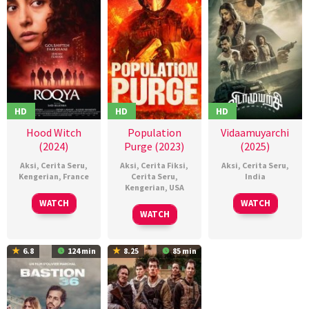
HD
HD
HD
Hood Witch
Population
Vidaamuyarchi
(2024)
Purge (2023)
(2025)
Aksi
,
Cerita Seru
,
Aksi
,
Cerita Fiksi
,
Aksi
,
Cerita Seru
,
Kengerian
,
France
Cerita Seru
,
India
Kengerian
,
USA
15
Saïd
06
Magizh
WATCH
WATCH
02
Brian
May
Belktibia
Feb
Thirumeni
WATCH
Dec
Johnson
2024
2025
2023
6.8
124 min
8.25
85 min