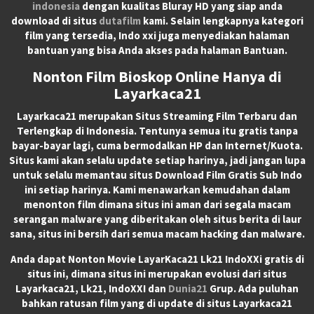
indonesia
dengan kualitas Bluray HD yang siap anda
download di situs
dutafilm
kami. Selain lengkapnya kategori
film yang tersedia, Indo xxi juga menyediakan halaman
bantuan yang bisa Anda akses pada halaman Bantuan.
Nonton Film Bioskop Online Hanya di
Layarkaca21
Layarkaca21
merupakan
Situs Streaming Film Terbaru
dan
Terlengkap di Indonesia. Tentunya semua itu gratis tanpa
bayar-bayar lagi, cuma bermodalkan HP dan Internet/Kuota.
Situs kami akan selalu update setiap harinya, jadi jangan lupa
untuk selalu memantau situs Download Film Gratis Sub Indo
ini setiap harinya. Kami menawarkan kemudahan dalam
menonton film dimana situs ini aman dari segala macam
serangan malware yang diberitakan oleh situs berita di laur
sana, situs ini bersih dari semua macam hacking dan malware.
Anda dapat
Nonton Movie LayarKaca21 Lk21 IndoXXi
gratis di
situs ini, dimana situs ini merupakan evolusi dari situs
Layarkaca21, Lk21, IndoXXI dan
Dunia21
Grup. Ada puluhan
bahkan ratusan film yang di update di situs Layarkaca21