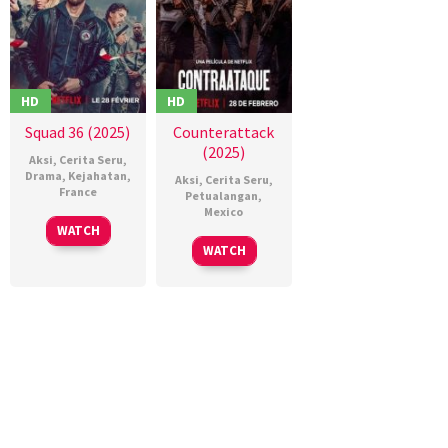
HD
HD
Squad 36 (2025)
Counterattack
(2025)
Aksi
,
Cerita Seru
,
Drama
,
Kejahatan
,
Aksi
,
Cerita Seru
,
France
Petualangan
,
Mexico
27
Olivier
WATCH
27
Chava
Feb
Marchal
WATCH
Feb
Cartas
2025
2025