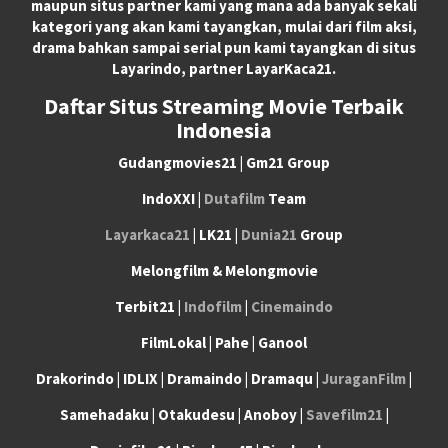
maupun situs partner kami yang mana ada banyak sekali
kategori yang akan kami tayangkan, mulai dari film aksi,
drama bahkan sampai serial pun kami tayangkan di situs
Layarindo, partner LayarKaca21.
Daftar Situs Streaming Movie Terbaik
Indonesia
Gudangmovies21 | Gm21 Group
IndoXXI |
Dutafilm
Team
Layarkaca21
| LK21 |
Dunia21
Group
Melongfilm & Melongmovie
Terbit21 |
Indofilm
|
Cinemaindo
FilmLokal | Pahe | Ganool
Drakorindo | IDLIX | Dramaindo | Dramaqu |
JuraganFilm
|
Samehadaku | Otakudesu | Anoboy |
Savefilm21
|