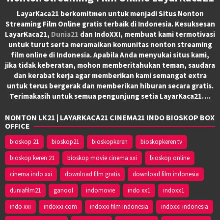
LayarKaca21 berkomitmen untuk menjadi Situs Nonton
Streaming Film Online gratis terbaik di Indonesia. Kesuksesan
LayarKaca21,
Dunia21
dan IndoXXI, membuat kami termotivasi
untuk turut serta meramaikan komunitas nonton streaming
film online di Indonesia. Apabila Anda menyukai situs kami,
jika tidak keberatan, mohon memberitahukan teman, saudara
dan kerabat kerja agar memberikan kami semangat extra
untuk terus bergerak dan memberikan hiburan secara gratis.
Terimakasih untuk semua pengunjung setia LayarKaca21….
NONTON LK21 | LAYARKACA21 CINEMA21 INDO BIOSKOP BOX
OFFICE
bioskop 21
bioskop21
bioskopkeren
bioskopkeren.tv
bioskop keren 21
bioskop movie cinema xxi
bioskop online
cinema indo xxi
download film gratis
download film indonesia
duniafilm21
ganool
indomovie
indo xx1
indoxx1
indo xxi
indoxxi.com
indoxxi film indonesia
indoxxi indonesia