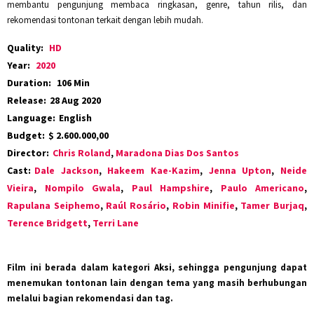
membantu pengunjung membaca ringkasan, genre, tahun rilis, dan
rekomendasi tontonan terkait dengan lebih mudah.
Quality:
HD
Year:
2020
Duration:
106 Min
Release:
28 Aug 2020
Language:
English
Budget:
$ 2.600.000,00
Director:
Chris Roland
,
Maradona Dias Dos Santos
Cast:
Dale Jackson
,
Hakeem Kae-Kazim
,
Jenna Upton
,
Neide
Vieira
,
Nompilo Gwala
,
Paul Hampshire
,
Paulo Americano
,
Rapulana Seiphemo
,
Raúl Rosário
,
Robin Minifie
,
Tamer Burjaq
,
Terence Bridgett
,
Terri Lane
Film ini berada dalam kategori
Aksi
, sehingga pengunjung dapat
menemukan tontonan lain dengan tema yang masih berhubungan
melalui bagian rekomendasi dan tag.