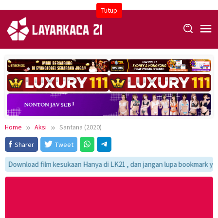
Skip
Tutup
to
content
Home
Aksi
Santana (2020)
Sharer
Tweet
Download film kesukaan Hanya di LK21 , dan jangan lupa bookmark ya :)