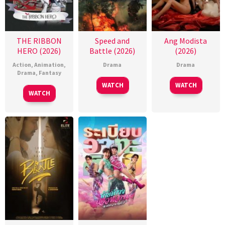
THE RIBBON
Speed and
Ang Modista
HERO (2026)
Battle (2026)
(2026)
Action
,
Animation
,
Drama
Drama
Drama
,
Fantasy
WATCH
WATCH
WATCH