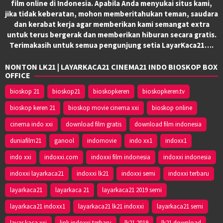
film online di Indonesia. Apabila Anda menyukai situs kami,
jika tidak keberatan, mohon memberitahukan teman, saudara
dan kerabat kerja agar memberikan kami semangat extra
untuk terus bergerak dan memberikan hiburan secara gratis.
Terimakasih untuk semua pengunjung setia LayarKaca21….
NONTON LK21 | LAYARKACA21 CINEMA21 INDO BIOSKOP BOX
OFFICE
bioskop 21
bioskop21
bioskopkeren
bioskopkeren.tv
bioskop keren 21
bioskop movie cinema xxi
bioskop online
cinema indo xxi
download film gratis
download film indonesia
duniafilm21
ganool
indomovie
indo xx1
indoxx1
indo xxi
indoxxi.com
indoxxi film indonesia
indoxxi indonesia
indoxxi layarkaca21
indoxxi lk21
indoxxi semi
indoxxi terbaru
layarkaca21
layarkaca 21
layarkaca21 2019 semi
layarkaca21 indoxx1
layarkaca21 lk21 indoxxi
layarkaca21 semi
layar kaca xxi
link indoxxi terbaru
lk21 2019
lk21 download