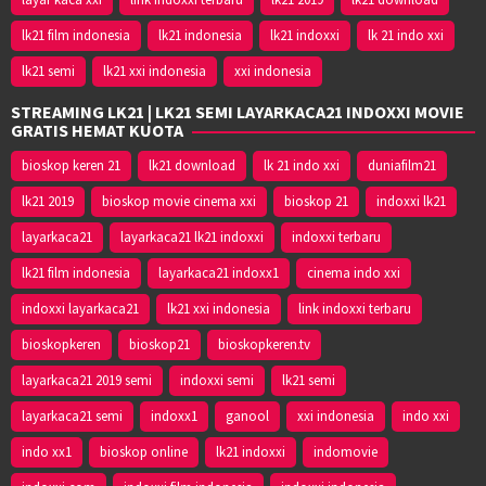
lk21 film indonesia
lk21 indonesia
lk21 indoxxi
lk 21 indo xxi
lk21 semi
lk21 xxi indonesia
xxi indonesia
STREAMING LK21 | LK21 SEMI LAYARKACA21 INDOXXI MOVIE
GRATIS HEMAT KUOTA
bioskop keren 21
lk21 download
lk 21 indo xxi
duniafilm21
lk21 2019
bioskop movie cinema xxi
bioskop 21
indoxxi lk21
layarkaca21
layarkaca21 lk21 indoxxi
indoxxi terbaru
lk21 film indonesia
layarkaca21 indoxx1
cinema indo xxi
indoxxi layarkaca21
lk21 xxi indonesia
link indoxxi terbaru
bioskopkeren
bioskop21
bioskopkeren.tv
layarkaca21 2019 semi
indoxxi semi
lk21 semi
layarkaca21 semi
indoxx1
ganool
xxi indonesia
indo xxi
indo xx1
bioskop online
lk21 indoxxi
indomovie