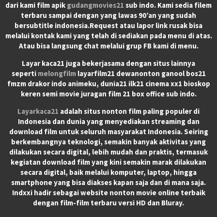
dari kami film apik
gudangmovies21
sub indo. Kami sedia filem
terbaru sampai dengan yang lawas 90’an yang sudah
bersubtitle indonesia.Request atau lapor link rusak bisa
melalui kontak kami yang telah di sediakan pada menu di atas.
Atau bisa langsung chat melalui grup FB kami di menu.
Layar kaca21 juga bekerjasama dengan situs lainnya
seperti
melongfilm
layarfilm21 dewanonton ganool bos21
fmzm drakor indo animeku, dunia21 ilk21 cinema xx1 bioskop
keren semi movie juragan film 21 box office sub indo.
Layarkaca21
adalah situs nonton film paling populer di
Indonesia dan dunia yang menyediakan streaming dan
download film untuk seluruh masyarakat Indonesia. Seiring
berkembangnya teknologi, semakin banyak aktivitas yang
dilakukan secara digital, lebih mudah dan praktis, termasuk
kegiatan download film yang kini semakin marak dilakukan
secara digital, baik melalui komputer, laptop, hingga
smartphone yang bisa diakses kapan saja dan di mana saja.
Indxxi hadir sebagai website nonton movie online terbaik
dengan film-film terbaru versi HD dan Bluray.