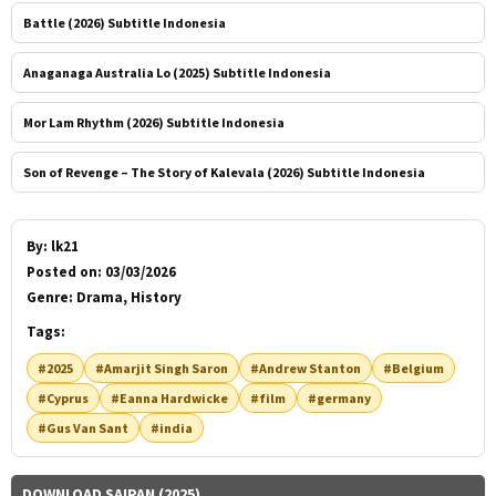
Battle (2026) Subtitle Indonesia
Anaganaga Australia Lo (2025) Subtitle Indonesia
Mor Lam Rhythm (2026) Subtitle Indonesia
Son of Revenge – The Story of Kalevala (2026) Subtitle Indonesia
By:
lk21
Posted on:
03/03/2026
Genre:
Drama, History
Tags:
#2025
#Amarjit Singh Saron
#Andrew Stanton
#Belgium
#Cyprus
#Eanna Hardwicke
#film
#germany
#Gus Van Sant
#india
DOWNLOAD SAIPAN (2025)