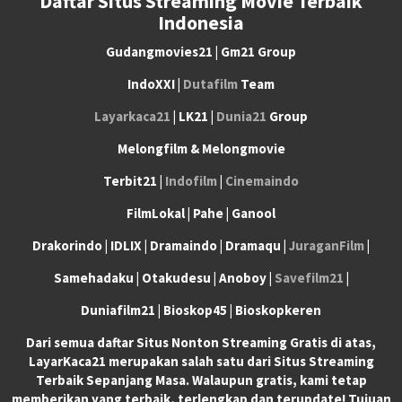
Daftar Situs Streaming Movie Terbaik
Indonesia
Gudangmovies21 | Gm21 Group
IndoXXI |
Dutafilm
Team
Layarkaca21
| LK21 |
Dunia21
Group
Melongfilm & Melongmovie
Terbit21 |
Indofilm
|
Cinemaindo
FilmLokal | Pahe | Ganool
Drakorindo | IDLIX | Dramaindo | Dramaqu |
JuraganFilm
|
Samehadaku | Otakudesu | Anoboy |
Savefilm21
|
Duniafilm21 | Bioskop45 | Bioskopkeren
Dari semua daftar Situs Nonton Streaming Gratis di atas,
LayarKaca21 merupakan salah satu dari Situs Streaming
Terbaik Sepanjang Masa. Walaupun gratis, kami tetap
memberikan yang terbaik, terlengkap dan terupdate! Tujuan