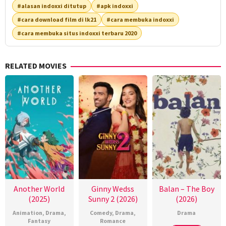
#alasan indoxxi ditutup
#apk indoxxi
#cara download film di lk21
#cara membuka indoxxi
#cara membuka situs indoxxi terbaru 2020
RELATED MOVIES
Another World
Ginny Wedss
Balan – The Boy
(2025)
Sunny 2 (2026)
(2026)
Animation
,
Drama
,
Comedy
,
Drama
,
Drama
Fantasy
Romance