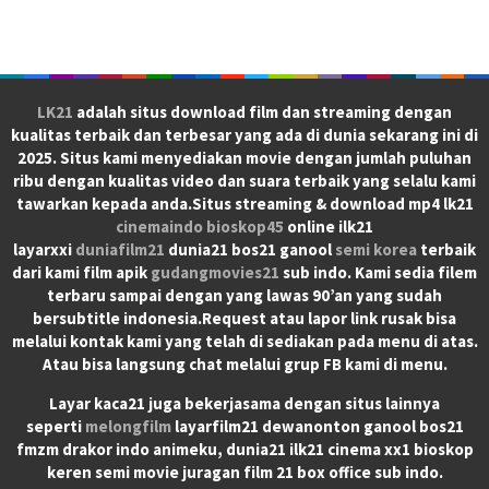
LK21
adalah situs download film dan streaming dengan
kualitas terbaik dan terbesar yang ada di dunia sekarang ini di
2025. Situs kami menyediakan movie dengan jumlah puluhan
ribu dengan kualitas video dan suara terbaik yang selalu kami
tawarkan kepada anda.Situs streaming & download mp4 lk21
cinemaindo
bioskop45
online ilk21
layarxxi
duniafilm21
dunia21 bos21 ganool
semi korea
terbaik
dari kami film apik
gudangmovies21
sub indo. Kami sedia filem
terbaru sampai dengan yang lawas 90’an yang sudah
bersubtitle indonesia.Request atau lapor link rusak bisa
melalui kontak kami yang telah di sediakan pada menu di atas.
Atau bisa langsung chat melalui grup FB kami di menu.
Layar kaca21 juga bekerjasama dengan situs lainnya
seperti
melongfilm
layarfilm21 dewanonton ganool bos21
fmzm drakor indo animeku, dunia21 ilk21 cinema xx1 bioskop
keren semi movie juragan film 21 box office sub indo.