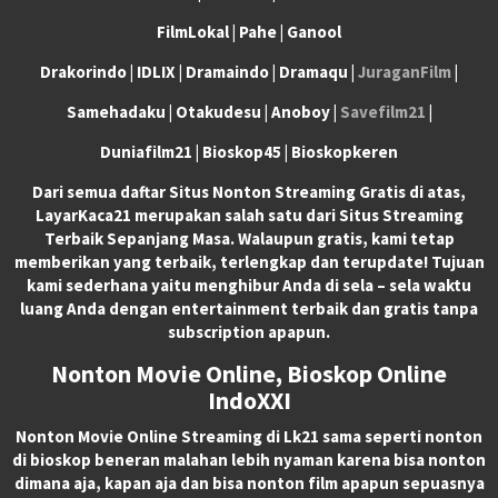
FilmLokal | Pahe | Ganool
Drakorindo | IDLIX | Dramaindo | Dramaqu |
JuraganFilm
|
Samehadaku | Otakudesu | Anoboy |
Savefilm21
|
Duniafilm21 | Bioskop45 | Bioskopkeren
Dari semua daftar Situs Nonton Streaming Gratis di atas,
LayarKaca21 merupakan salah satu dari Situs Streaming
Terbaik Sepanjang Masa. Walaupun gratis, kami tetap
memberikan yang terbaik, terlengkap dan terupdate! Tujuan
kami sederhana yaitu menghibur Anda di sela – sela waktu
luang Anda dengan entertainment terbaik dan gratis tanpa
subscription apapun.
Nonton Movie Online, Bioskop Online
IndoXXI
Nonton Movie Online Streaming di Lk21 sama seperti nonton
di bioskop beneran malahan lebih nyaman karena bisa nonton
dimana aja, kapan aja dan bisa nonton film apapun sepuasnya