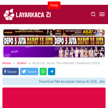
Skip
Tutup
to
content
Home
Drama
Rock For Jesus: The Ultimate Comeback (2019)
Sharer
Tweet
Download film kesukaan Hanya di LK21 , dan jang