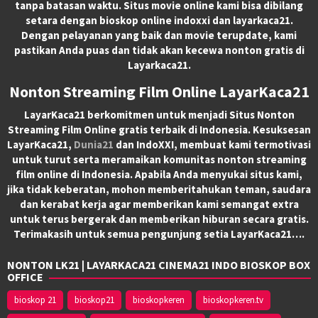
tanpa batasan waktu. Situs movie online kami bisa dibilang
setara dengan bioskop online indoxxi dan layarkaca21.
Dengan pelayanan yang baik dan movie terupdate, kami
pastikan Anda puas dan tidak akan kecewa nonton gratis di
Layarkaca21.
Nonton Streaming Film Online LayarKaca21
LayarKaca21 berkomitmen untuk menjadi Situs Nonton
Streaming Film Online gratis terbaik di Indonesia. Kesuksesan
LayarKaca21,
Dunia21
dan IndoXXI, membuat kami termotivasi
untuk turut serta meramaikan komunitas nonton streaming
film online di Indonesia. Apabila Anda menyukai situs kami,
jika tidak keberatan, mohon memberitahukan teman, saudara
dan kerabat kerja agar memberikan kami semangat extra
untuk terus bergerak dan memberikan hiburan secara gratis.
Terimakasih untuk semua pengunjung setia LayarKaca21….
NONTON LK21 | LAYARKACA21 CINEMA21 INDO BIOSKOP BOX
OFFICE
bioskop 21
bioskop21
bioskopkeren
bioskopkeren.tv