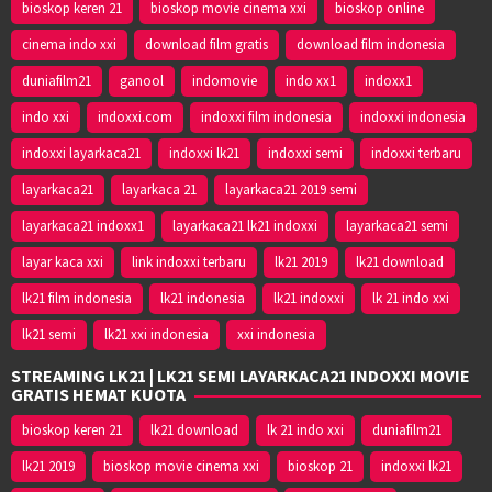
bioskop keren 21
bioskop movie cinema xxi
bioskop online
cinema indo xxi
download film gratis
download film indonesia
duniafilm21
ganool
indomovie
indo xx1
indoxx1
indo xxi
indoxxi.com
indoxxi film indonesia
indoxxi indonesia
indoxxi layarkaca21
indoxxi lk21
indoxxi semi
indoxxi terbaru
layarkaca21
layarkaca 21
layarkaca21 2019 semi
layarkaca21 indoxx1
layarkaca21 lk21 indoxxi
layarkaca21 semi
layar kaca xxi
link indoxxi terbaru
lk21 2019
lk21 download
lk21 film indonesia
lk21 indonesia
lk21 indoxxi
lk 21 indo xxi
lk21 semi
lk21 xxi indonesia
xxi indonesia
STREAMING LK21 | LK21 SEMI LAYARKACA21 INDOXXI MOVIE
GRATIS HEMAT KUOTA
bioskop keren 21
lk21 download
lk 21 indo xxi
duniafilm21
lk21 2019
bioskop movie cinema xxi
bioskop 21
indoxxi lk21