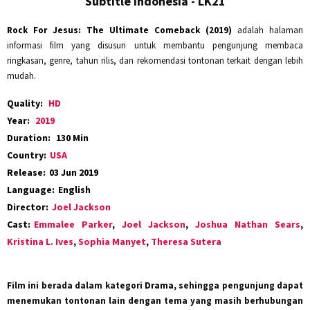
Subtitle Indonesia - LK21
Rock For Jesus: The Ultimate Comeback (2019)
adalah halaman
informasi film yang disusun untuk membantu pengunjung membaca
ringkasan, genre, tahun rilis, dan rekomendasi tontonan terkait dengan lebih
mudah.
Quality:
HD
Year:
2019
Duration:
130 Min
Country:
USA
Release:
03 Jun 2019
Language:
English
Director:
Joel Jackson
Cast:
Emmalee Parker
,
Joel Jackson
,
Joshua Nathan Sears
,
Kristina L. Ives
,
Sophia Manyet
,
Theresa Sutera
Film ini berada dalam kategori
Drama
, sehingga pengunjung dapat
menemukan tontonan lain dengan tema yang masih berhubungan