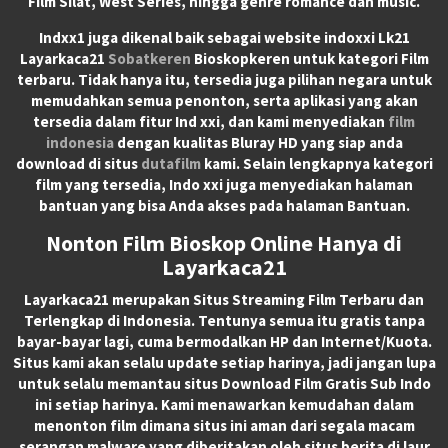
Film Silat, West Series, hingga genre romance dan music.
Indxx1 juga dikenal baik sebagai website indoxxi Lk21
Layarkaca21
Sobatkeren
Bioskopkeren untuk kategori Film
terbaru. Tidak hanya itu, tersedia juga pilihan negara untuk
memudahkan semua penonton, serta aplikasi yang akan
tersedia dalam fitur Ind xxi, dan kami menyediakan
film
indonesia
dengan kualitas Bluray HD yang siap anda
download di situs
dutafilm
kami. Selain lengkapnya kategori
film yang tersedia, Indo xxi juga menyediakan halaman
bantuan yang bisa Anda akses pada halaman Bantuan.
Nonton Film Bioskop Online Hanya di
Layarkaca21
Layarkaca21
merupakan
Situs Streaming Film Terbaru
dan
Terlengkap di Indonesia. Tentunya semua itu gratis tanpa
bayar-bayar lagi, cuma bermodalkan HP dan Internet/Kuota.
Situs kami akan selalu update setiap harinya, jadi jangan lupa
untuk selalu memantau situs Download Film Gratis Sub Indo
ini setiap harinya. Kami menawarkan kemudahan dalam
menonton film dimana situs ini aman dari segala macam
serangan malware yang diberitakan oleh situs berita di laur