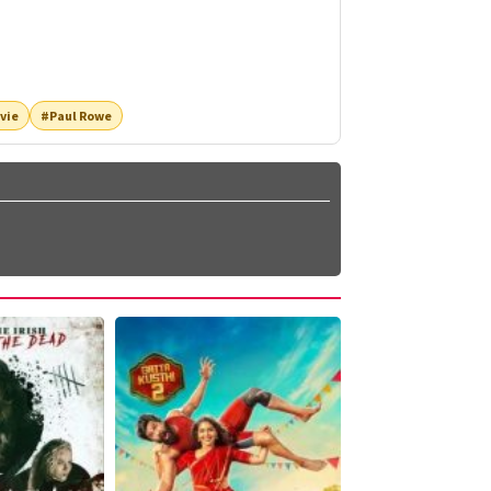
vie
#Paul Rowe