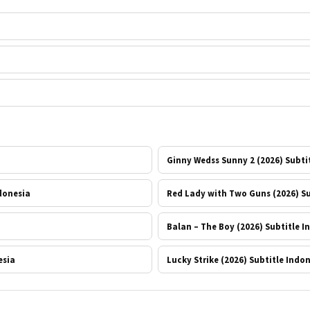
Ginny Wedss Sunny 2 (2026) Subti
ndonesia
Red Lady with Two Guns (2026) Su
Balan – The Boy (2026) Subtitle I
esia
Lucky Strike (2026) Subtitle Indo