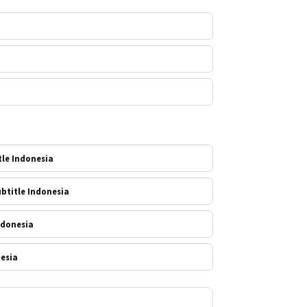
tle Indonesia
btitle Indonesia
ndonesia
nesia