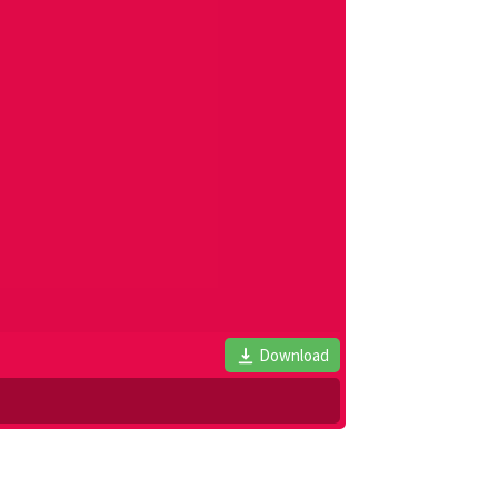
Download