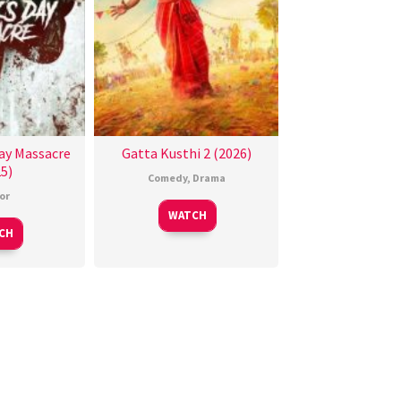
Day Massacre
Gatta Kusthi 2 (2026)
5)
Comedy
,
Drama
or
WATCH
CH