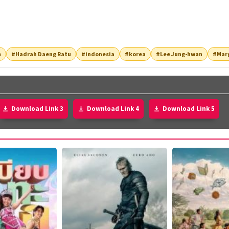
m
#Hadrah Daeng Ratu
#indonesia
#korea
#Lee Jung-hwan
#Marg
Download Link 3
Download Link 4
Download Link 5