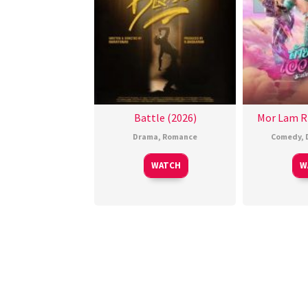
Battle (2026)
Mor Lam R
Drama
,
Romance
Comedy
,
WATCH
W