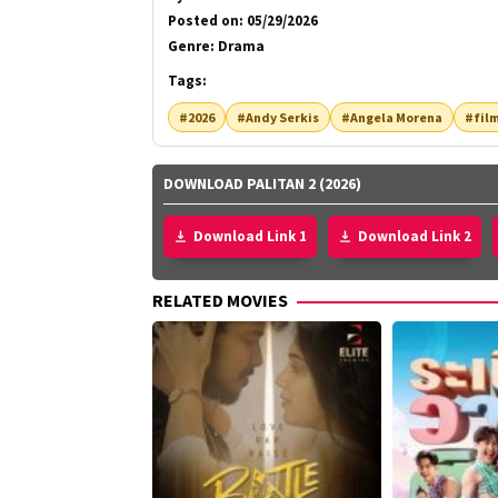
Posted on:
05/29/2026
Genre:
Drama
Tags:
#2026
#Andy Serkis
#Angela Morena
#fil
DOWNLOAD PALITAN 2 (2026)
Download Link 1
Download Link 2
RELATED MOVIES