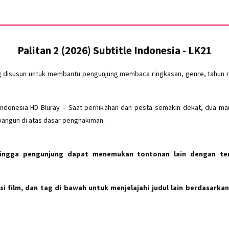
Palitan 2 (2026) Subtitle Indonesia - LK21
g disusun untuk membantu pengunjung membaca ringkasan, genre, tahun ri
e Indonesia HD Bluray – Saat pernikahan dan pesta semakin dekat, dua m
ngun di atas dasar penghakiman.
hingga pengunjung dapat menemukan tontonan lain dengan te
i film, dan tag di bawah untuk menjelajahi judul lain berdasarkan