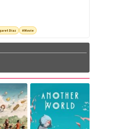
aret Diaz
#Movie