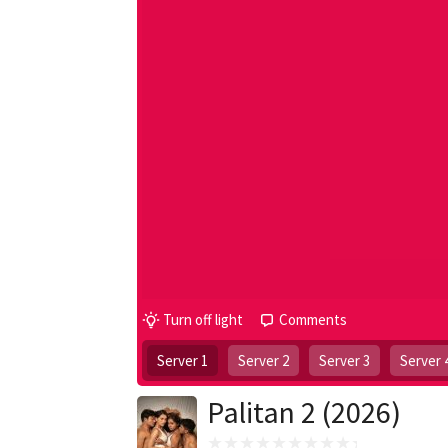
Turn off light
Comments
Server 1
Server 2
Server 3
Server 
Palitan 2 (2026)