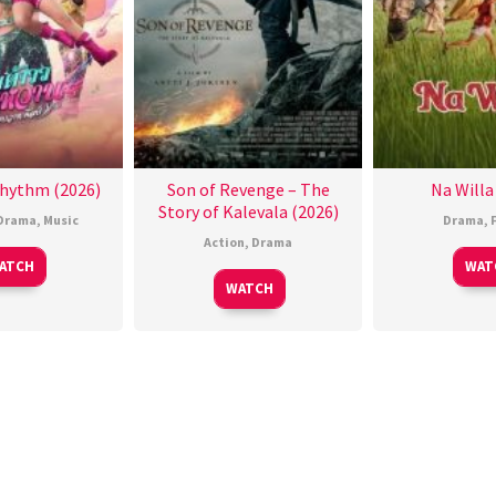
hythm (2026)
Son of Revenge – The
Na Willa
Story of Kalevala (2026)
Drama
,
Music
Drama
,
Action
,
Drama
ATCH
WAT
WATCH