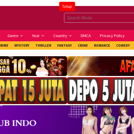
Tutup
Genre
Year
Country
DMCA
Privacy Policy
CRIME
MYSTERY
THRILLER
FANTASY
CRIME
ROMANCE
COMEDY