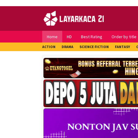
Skip
to
content
Home
HD
Best Rating
Order by title
ACTION
DRAMA
SCIENCE FICTION
FANTASY