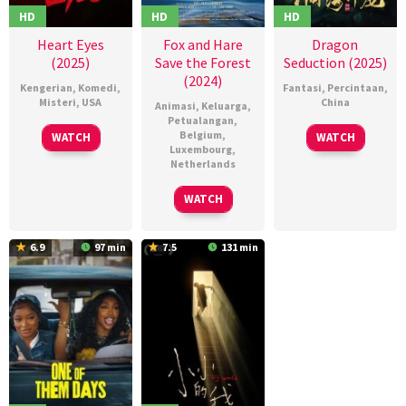
HD
HD
HD
Heart Eyes
Fox and Hare
Dragon
(2025)
Save the Forest
Seduction (2025)
(2024)
Kengerian
,
Komedi
,
Fantasi
,
Percintaan
,
Misteri
,
USA
China
Animasi
,
Keluarga
,
Petualangan
,
06
Josh
01
马
Belgium
,
WATCH
WATCH
Luxembourg
,
Feb
Ruben
Mar
铭
Netherlands
2025
2025
骏
24
Mascha
WATCH
Apr
Halberstad
2024
6.9
97 min
7.5
131 min