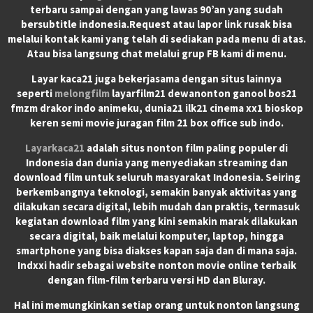
terbaru sampai dengan yang lawas 90’an yang sudah
bersubtitle indonesia.Request atau lapor link rusak bisa
melalui kontak kami yang telah di sediakan pada menu di atas.
Atau bisa langsung chat melalui grup FB kami di menu.
Layar kaca21 juga bekerjasama dengan situs lainnya
seperti
melongfilm
layarfilm21 dewanonton ganool bos21
fmzm drakor indo animeku, dunia21 ilk21 cinema xx1 bioskop
keren semi movie juragan film 21 box office sub indo.
Layarkaca21
adalah situs nonton film paling populer di
Indonesia dan dunia yang menyediakan streaming dan
download film untuk seluruh masyarakat Indonesia. Seiring
berkembangnya teknologi, semakin banyak aktivitas yang
dilakukan secara digital, lebih mudah dan praktis, termasuk
kegiatan download film yang kini semakin marak dilakukan
secara digital, baik melalui komputer, laptop, hingga
smartphone yang bisa diakses kapan saja dan di mana saja.
Indxxi hadir sebagai website nonton movie online terbaik
dengan film-film terbaru versi HD dan Bluray.
Hal ini memungkinkan setiap orang untuk nonton langsung