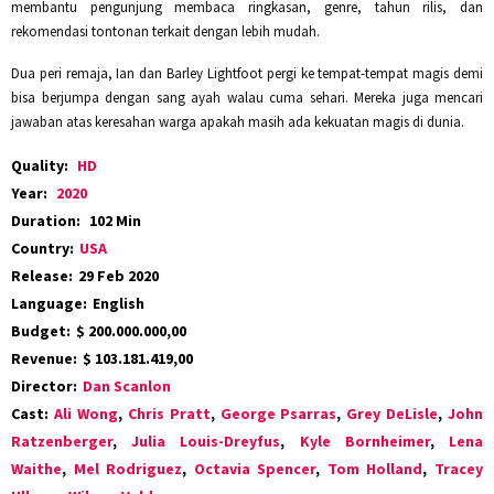
membantu pengunjung membaca ringkasan, genre, tahun rilis, dan
rekomendasi tontonan terkait dengan lebih mudah.
Dua peri remaja, Ian dan Barley Lightfoot pergi ke tempat-tempat magis demi
bisa berjumpa dengan sang ayah walau cuma sehari. Mereka juga mencari
jawaban atas keresahan warga apakah masih ada kekuatan magis di dunia.
Quality:
HD
Year:
2020
Duration:
102 Min
Country:
USA
Release:
29 Feb 2020
Language:
English
Budget:
$ 200.000.000,00
Revenue:
$ 103.181.419,00
Director:
Dan Scanlon
Cast:
Ali Wong
,
Chris Pratt
,
George Psarras
,
Grey DeLisle
,
John
Ratzenberger
,
Julia Louis-Dreyfus
,
Kyle Bornheimer
,
Lena
Waithe
,
Mel Rodriguez
,
Octavia Spencer
,
Tom Holland
,
Tracey