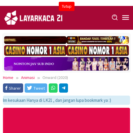
Skip
Tutup
to
content
Home
Animasi
Onward (2020)
Sharer
Tweet
m kesukaan Hanya di LK21 , dan jangan lupa bookmark ya :)