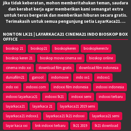
jika tidak keberatan, mohon memberitahukan teman, saudara
dan kerabat kerja agar memberikan kami semangat extra
untuk terus bergerak dan memberikan hiburan secara gratis.
Terimakasih untuk semua pengunjung setia LayarKaca21….
NONTON LK21 | LAYARKACA21 CINEMA21 INDO BIOSKOP BOX
OFFICE
bioskop 21
bioskop21
bioskopkeren
bioskopkeren.tv
bioskop keren 21
bioskop movie cinema xxi
bioskop online
cinema indo xxi
download film gratis
download film indonesia
duniafilm21
ganool
indomovie
indo xx1
indoxx1
indo xxi
indoxxi.com
indoxxi film indonesia
indoxxi indonesia
indoxxi layarkaca21
indoxxi lk21
indoxxi semi
indoxxi terbaru
layarkaca21
layarkaca 21
layarkaca21 2019 semi
layarkaca21 indoxx1
layarkaca21 lk21 indoxxi
layarkaca21 semi
layar kaca xxi
link indoxxi terbaru
lk21 2019
lk21 download