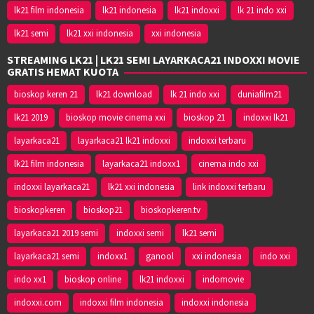
lk21 film indonesia
lk21 indonesia
lk21 indoxxi
lk 21 indo xxi
lk21 semi
lk21 xxi indonesia
xxi indonesia
STREAMING LK21 | LK21 SEMI LAYARKACA21 INDOXXI MOVIE
GRATIS HEMAT KUOTA
bioskop keren 21
lk21 download
lk 21 indo xxi
duniafilm21
lk21 2019
bioskop movie cinema xxi
bioskop 21
indoxxi lk21
layarkaca21
layarkaca21 lk21 indoxxi
indoxxi terbaru
lk21 film indonesia
layarkaca21 indoxx1
cinema indo xxi
indoxxi layarkaca21
lk21 xxi indonesia
link indoxxi terbaru
bioskopkeren
bioskop21
bioskopkeren.tv
layarkaca21 2019 semi
indoxxi semi
lk21 semi
layarkaca21 semi
indoxx1
ganool
xxi indonesia
indo xxi
indo xx1
bioskop online
lk21 indoxxi
indomovie
indoxxi.com
indoxxi film indonesia
indoxxi indonesia