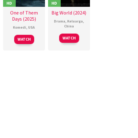
HD
HD
One of Them
Big World (2024)
Days (2025)
Drama
,
Keluarga
,
China
Komedi
,
USA
27
Yang
16
Lawrence
WATCH
WATCH
Dec
Lina
Jan
Lamont
2024
2025