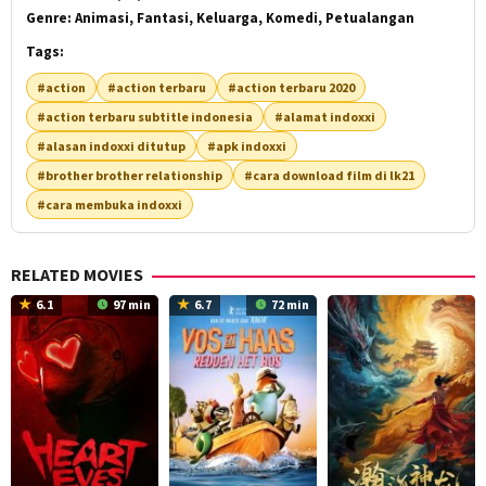
Genre:
Animasi, Fantasi, Keluarga, Komedi, Petualangan
Tags:
#action
#action terbaru
#action terbaru 2020
#action terbaru subtitle indonesia
#alamat indoxxi
#alasan indoxxi ditutup
#apk indoxxi
#brother brother relationship
#cara download film di lk21
#cara membuka indoxxi
RELATED MOVIES
6.1
97 min
6.7
72 min