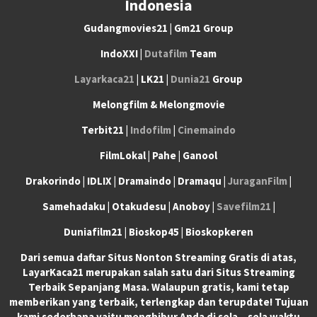
Indonesia
Gudangmovies21 | Gm21 Group
IndoXXI |
Dutafilm
Team
Layarkaca21
| LK21 |
Dunia21
Group
Melongfilm & Melongmovie
Terbit21 |
Indofilm
|
Cinemaindo
FilmLokal | Pahe | Ganool
Drakorindo | IDLIX | Dramaindo | Dramaqu |
JuraganFilm
|
Samehadaku | Otakudesu | Anoboy |
Savefilm21
|
Duniafilm21 | Bioskop45 | Bioskopkeren
Dari semua daftar Situs Nonton Streaming Gratis di atas,
LayarKaca21 merupakan salah satu dari Situs Streaming
Terbaik Sepanjang Masa. Walaupun gratis, kami tetap
memberikan yang terbaik, terlengkap dan terupdate! Tujuan
kami sederhana yaitu menghibur Anda di sela – sela waktu