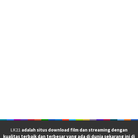
LK21
adalah situs download film dan streaming dengan
kualitas terbaik dan terbesar yang ada di dunia sekarang ini di