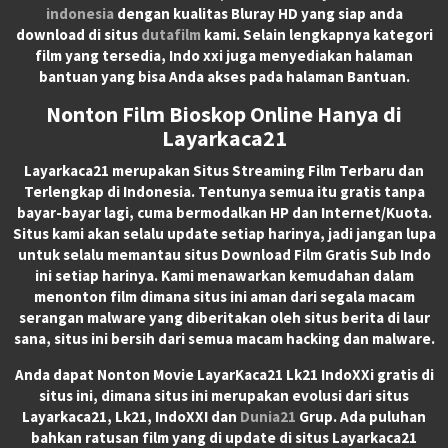
indonesia
dengan kualitas Bluray HD yang siap anda
download di situs
dutafilm
kami. Selain lengkapnya kategori
film yang tersedia, Indo xxi juga menyediakan halaman
bantuan yang bisa Anda akses pada halaman Bantuan.
Nonton Film Bioskop Online Hanya di
Layarkaca21
Layarkaca21
merupakan
Situs Streaming Film Terbaru
dan
Terlengkap di Indonesia. Tentunya semua itu gratis tanpa
bayar-bayar lagi, cuma bermodalkan HP dan Internet/Kuota.
Situs kami akan selalu update setiap harinya, jadi jangan lupa
untuk selalu memantau situs Download Film Gratis Sub Indo
ini setiap harinya. Kami menawarkan kemudahan dalam
menonton film dimana situs ini aman dari segala macam
serangan malware yang diberitakan oleh situs berita di laur
sana, situs ini bersih dari semua macam hacking dan malware.
Anda dapat
Nonton Movie LayarKaca21 Lk21 IndoXXi
gratis di
situs ini, dimana situs ini merupakan evolusi dari situs
Layarkaca21, Lk21, IndoXXI dan
Dunia21
Grup. Ada puluhan
bahkan ratusan film yang di update di situs Layarkaca21