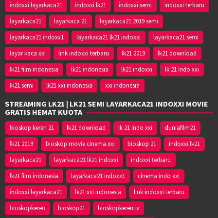
indoxxi layarkaca21
indoxxi lk21
indoxxi semi
indoxxi terbaru
layarkaca21
layarkaca 21
layarkaca21 2019 semi
layarkaca21 indoxx1
layarkaca21 lk21 indoxxi
layarkaca21 semi
layar kaca xxi
link indoxxi terbaru
lk21 2019
lk21 download
lk21 film indonesia
lk21 indonesia
lk21 indoxxi
lk 21 indo xxi
lk21 semi
lk21 xxi indonesia
xxi indonesia
STREAMING LK21 | LK21 SEMI LAYARKACA21 INDOXXI MOVIE
GRATIS HEMAT KUOTA
bioskop keren 21
lk21 download
lk 21 indo xxi
duniafilm21
lk21 2019
bioskop movie cinema xxi
bioskop 21
indoxxi lk21
layarkaca21
layarkaca21 lk21 indoxxi
indoxxi terbaru
lk21 film indonesia
layarkaca21 indoxx1
cinema indo xxi
indoxxi layarkaca21
lk21 xxi indonesia
link indoxxi terbaru
bioskopkeren
bioskop21
bioskopkeren.tv