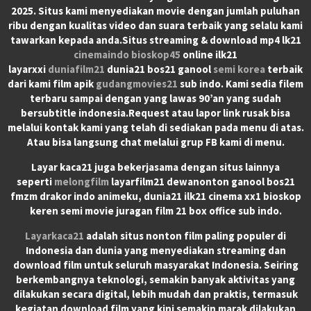
2025. Situs kami menyediakan movie dengan jumlah puluhan
ribu dengan kualitas video dan suara terbaik yang selalu kami
tawarkan kepada anda.Situs streaming & download mp4 lk21
cinemaindo
bioskop45
online ilk21
layarxxi
duniafilm21
dunia21 bos21 ganool
semi korea
terbaik
dari kami film apik
gudangmovies21
sub indo. Kami sedia filem
terbaru sampai dengan yang lawas 90’an yang sudah
bersubtitle indonesia.Request atau lapor link rusak bisa
melalui kontak kami yang telah di sediakan pada menu di atas.
Atau bisa langsung chat melalui grup FB kami di menu.
Layar kaca21 juga bekerjasama dengan situs lainnya
seperti
melongfilm
layarfilm21 dewanonton ganool bos21
fmzm drakor indo animeku, dunia21 ilk21 cinema xx1 bioskop
keren semi movie juragan film 21 box office sub indo.
Layarkaca21
adalah situs nonton film paling populer di
Indonesia dan dunia yang menyediakan streaming dan
download film untuk seluruh masyarakat Indonesia. Seiring
berkembangnya teknologi, semakin banyak aktivitas yang
dilakukan secara digital, lebih mudah dan praktis, termasuk
kegiatan download film yang kini semakin marak dilakukan