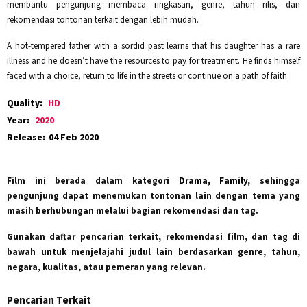
membantu pengunjung membaca ringkasan, genre, tahun rilis, dan
rekomendasi tontonan terkait dengan lebih mudah.
A hot-tempered father with a sordid past learns that his daughter has a rare
illness and he doesn’t have the resources to pay for treatment. He finds himself
faced with a choice, return to life in the streets or continue on a path of faith.
Quality:
HD
Year:
2020
Release:
04 Feb 2020
Film ini berada dalam kategori
Drama, Family
, sehingga
pengunjung dapat menemukan tontonan lain dengan tema yang
masih berhubungan melalui bagian rekomendasi dan tag.
Gunakan daftar pencarian terkait, rekomendasi film, dan tag di
bawah untuk menjelajahi judul lain berdasarkan genre, tahun,
negara, kualitas, atau pemeran yang relevan.
Pencarian Terkait