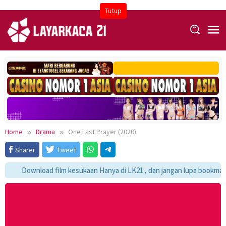
Skip
Tutup
to
content
Home
Drama
One Last Prayer (2020)
Sharer
Tweet
Download film kesukaan Hanya di LK21 , dan jangan lupa bookmark y