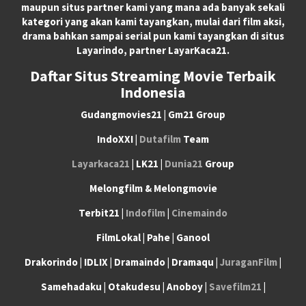
maupun situs partner kami yang mana ada banyak sekali
kategori yang akan kami tayangkan, mulai dari film aksi,
drama bahkan sampai serial pun kami tayangkan di situs
Layarindo, partner LayarKaca21.
Daftar Situs Streaming Movie Terbaik
Indonesia
Gudangmovies21 | Gm21 Group
IndoXXI |
Dutafilm
Team
Layarkaca21
| LK21 |
Dunia21
Group
Melongfilm & Melongmovie
Terbit21 |
Indofilm
|
Cinemaindo
FilmLokal | Pahe | Ganool
Drakorindo | IDLIX | Dramaindo | Dramaqu |
JuraganFilm
|
Samehadaku | Otakudesu | Anoboy |
Savefilm21
|