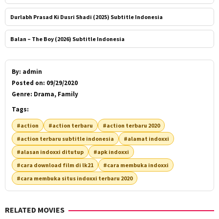
Durlabh Prasad Ki Dusri Shadi (2025) Subtitle Indonesia
Balan – The Boy (2026) Subtitle Indonesia
By:
admin
Posted on:
09/29/2020
Genre:
Drama, Family
Tags:
#action
#action terbaru
#action terbaru 2020
#action terbaru subtitle indonesia
#alamat indoxxi
#alasan indoxxi ditutup
#apk indoxxi
#cara download film di lk21
#cara membuka indoxxi
#cara membuka situs indoxxi terbaru 2020
RELATED MOVIES