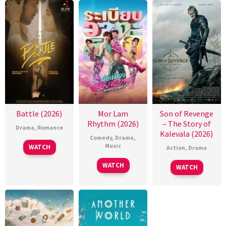
Battle (2026)
Mor Lam
Son of Revenge
Rhythm (2026)
– The Story of
Drama
,
Romance
Kalevala (2026)
Comedy
,
Drama
,
Music
WATCH
Action
,
Drama
WATCH
WATCH