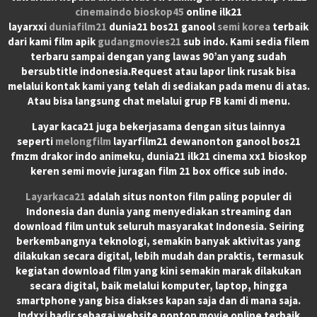
cinemaindo
bioskop45
online ilk21
layarxxi
duniafilm21
dunia21 bos21 ganool
semi korea
terbaik
dari kami film apik
gudangmovies21
sub indo. Kami sedia filem
terbaru sampai dengan yang lawas 90’an yang sudah
bersubtitle indonesia.Request atau lapor link rusak bisa
melalui kontak kami yang telah di sediakan pada menu di atas.
Atau bisa langsung chat melalui grup FB kami di menu.
Layar kaca21 juga bekerjasama dengan situs lainnya
seperti
melongfilm
layarfilm21 dewanonton ganool bos21
fmzm drakor indo animeku, dunia21 ilk21 cinema xx1 bioskop
keren semi movie juragan film 21 box office sub indo.
Layarkaca21
adalah situs nonton film paling populer di
Indonesia dan dunia yang menyediakan streaming dan
download film untuk seluruh masyarakat Indonesia. Seiring
berkembangnya teknologi, semakin banyak aktivitas yang
dilakukan secara digital, lebih mudah dan praktis, termasuk
kegiatan download film yang kini semakin marak dilakukan
secara digital, baik melalui komputer, laptop, hingga
smartphone yang bisa diakses kapan saja dan di mana saja.
Indxxi hadir sebagai website nonton movie online terbaik