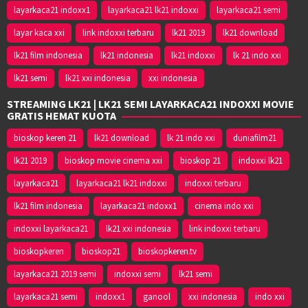
layarkaca21 indoxx1
layarkaca21 lk21 indoxxi
layarkaca21 semi
layar kaca xxi
link indoxxi terbaru
lk21 2019
lk21 download
lk21 film indonesia
lk21 indonesia
lk21 indoxxi
lk 21 indo xxi
lk21 semi
lk21 xxi indonesia
xxi indonesia
STREAMING LK21 | LK21 SEMI LAYARKACA21 INDOXXI MOVIE
GRATIS HEMAT KUOTA
bioskop keren 21
lk21 download
lk 21 indo xxi
duniafilm21
lk21 2019
bioskop movie cinema xxi
bioskop 21
indoxxi lk21
layarkaca21
layarkaca21 lk21 indoxxi
indoxxi terbaru
lk21 film indonesia
layarkaca21 indoxx1
cinema indo xxi
indoxxi layarkaca21
lk21 xxi indonesia
link indoxxi terbaru
bioskopkeren
bioskop21
bioskopkeren.tv
layarkaca21 2019 semi
indoxxi semi
lk21 semi
layarkaca21 semi
indoxx1
ganool
xxi indonesia
indo xxi