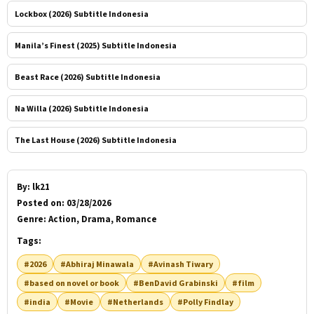
Lockbox (2026) Subtitle Indonesia
Manila’s Finest (2025) Subtitle Indonesia
Beast Race (2026) Subtitle Indonesia
Na Willa (2026) Subtitle Indonesia
The Last House (2026) Subtitle Indonesia
By:
lk21
Posted on:
03/28/2026
Genre:
Action, Drama, Romance
Tags:
#2026
#Abhiraj Minawala
#Avinash Tiwary
#based on novel or book
#BenDavid Grabinski
#film
#india
#Movie
#Netherlands
#Polly Findlay