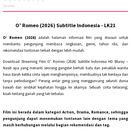
No votes
O’ Romeo (2026) Subtitle Indonesia - LK21
O’ Romeo (2026)
adalah halaman informasi film yang disusun untuk
membantu pengunjung membaca ringkasan, genre, tahun rilis, dan
rekomendasi tontonan terkait dengan lebih mudah.
Download Streaming Film O’ Romeo (2026) Subtitle Indonesia HD Bluray –
Nasib apa yang menanti seorang gangster berhati batu dan penakluk wanita
haus darah ketika cinta sejati menghampirinya, membuatnya tak berdaya dan
tanpa perlindungan? Perang antar geng yang mengguncang seluruh dunia
bawah dan sindikat kejahatan hingga ke akarnya. Sebuah cinta terlarang;
kisah tentang gairah yang tak terbalas.
Film ini berada dalam kategori
Action, Drama, Romance
, sehingga
pengunjung dapat menemukan tontonan lain dengan tema yang
masih berhubungan melalui bagian rekomendasi dan tag.