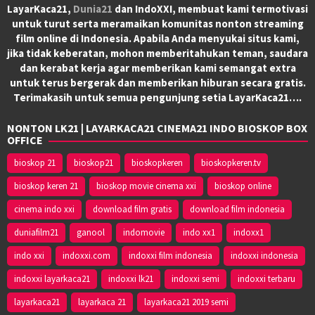
LayarKaca21,
Dunia21
dan IndoXXI, membuat kami termotivasi
untuk turut serta meramaikan komunitas nonton streaming
film online di Indonesia. Apabila Anda menyukai situs kami,
jika tidak keberatan, mohon memberitahukan teman, saudara
dan kerabat kerja agar memberikan kami semangat extra
untuk terus bergerak dan memberikan hiburan secara gratis.
Terimakasih untuk semua pengunjung setia LayarKaca21….
NONTON LK21 | LAYARKACA21 CINEMA21 INDO BIOSKOP BOX
OFFICE
bioskop 21
bioskop21
bioskopkeren
bioskopkeren.tv
bioskop keren 21
bioskop movie cinema xxi
bioskop online
cinema indo xxi
download film gratis
download film indonesia
duniafilm21
ganool
indomovie
indo xx1
indoxx1
indo xxi
indoxxi.com
indoxxi film indonesia
indoxxi indonesia
indoxxi layarkaca21
indoxxi lk21
indoxxi semi
indoxxi terbaru
layarkaca21
layarkaca 21
layarkaca21 2019 semi