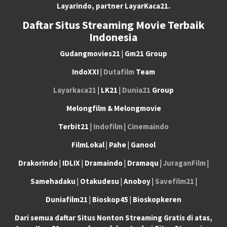
Layarindo, partner LayarKaca21.
Daftar Situs Streaming Movie Terbaik
Indonesia
Gudangmovies21 | Gm21 Group
IndoXXI |
Dutafilm
Team
Layarkaca21
| LK21 |
Dunia21
Group
Melongfilm & Melongmovie
Terbit21 |
Indofilm
|
Cinemaindo
FilmLokal | Pahe | Ganool
Drakorindo | IDLIX | Dramaindo | Dramaqu |
JuraganFilm
|
Samehadaku | Otakudesu | Anoboy |
Savefilm21
|
Duniafilm21 | Bioskop45 | Bioskopkeren
Dari semua daftar Situs Nonton Streaming Gratis di atas,