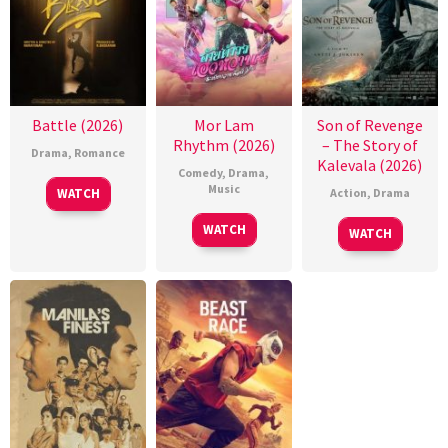
Battle (2026)
Mor Lam
Son of Revenge
Rhythm (2026)
– The Story of
Drama
,
Romance
Kalevala (2026)
Comedy
,
Drama
,
Music
WATCH
Action
,
Drama
WATCH
WATCH