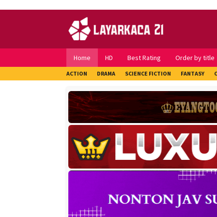
Skip
to
content
Home
HD
Best Rating
Order by title
ACTION
DRAMA
SCIENCE FICTION
FANTASY