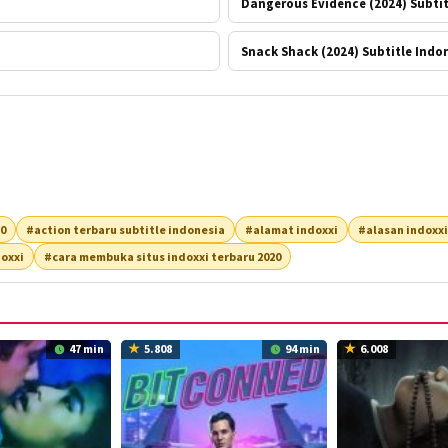
Dangerous Evidence (2024) Subtit
Snack Shack (2024) Subtitle Indo
20
#action terbaru subtitle indonesia
#alamat indoxxi
#alasan indoxxi
oxxi
#cara membuka situs indoxxi terbaru 2020
47 min
5.808
94 min
6.008