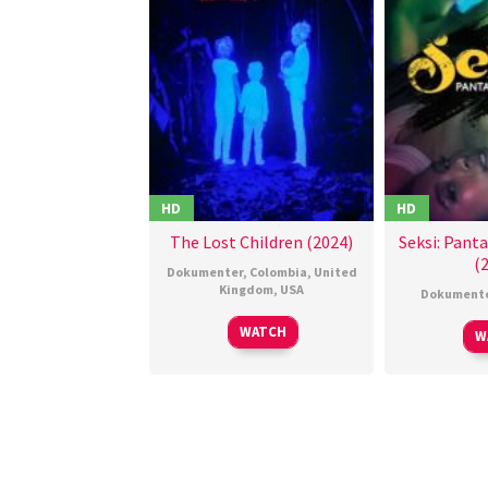
HD
HD
The Lost Children (2024)
Seksi: Panta
(
Dokumenter
,
Colombia
,
United
Kingdom
,
USA
Dokument
13
Jorge
WATCH
W
Nov
Duran
,
2024
Lali
Houghton
,
Orlando
von
Einsiedel