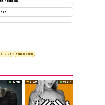
le Indonesia
nesia
 ditutup
#apk indoxxi
81 min
5.659
94 min