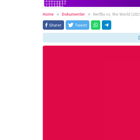
Home
Dokumenter
Netflix vs. the World (201
Sharer
Tweet
Downloa