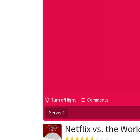
Turn off light
Comments
Server 1
Netflix vs. the Worl