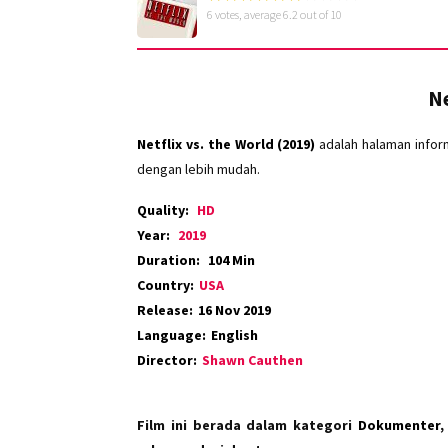
6
votes, average
6.2
out of 10
Ne
Netflix vs. the World (2019)
adalah halaman infor
dengan lebih mudah.
Quality:
HD
Year:
2019
Duration:
104 Min
Country:
USA
Release:
16 Nov 2019
Language:
English
Director:
Shawn Cauthen
Film ini berada dalam kategori
Dokumenter
,