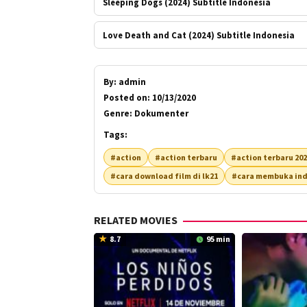
Sleeping Dogs (2024) Subtitle Indonesia
Love Death and Cat (2024) Subtitle Indonesia
By:
admin
Posted on:
10/13/2020
Genre:
Dokumenter
Tags:
#action
#action terbaru
#action terbaru 20
#cara download film di lk21
#cara membuka ind
RELATED MOVIES
8.7
95 min