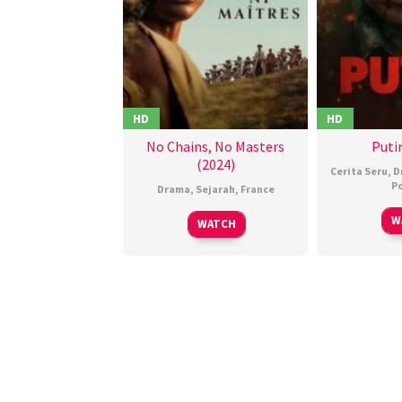
HD
HD
No Chains, No Masters
Puti
(2024)
Cerita Seru
,
D
P
Drama
,
Sejarah
,
France
18
Simon
W
WATCH
Sep
Moutaïrou
2024