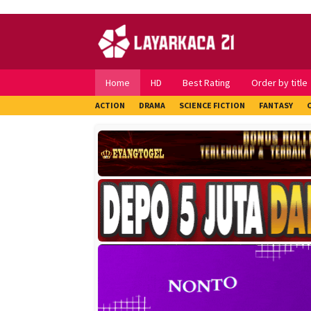
Skip
to
content
Home
HD
Best Rating
Order by title
ACTION
DRAMA
SCIENCE FICTION
FANTASY