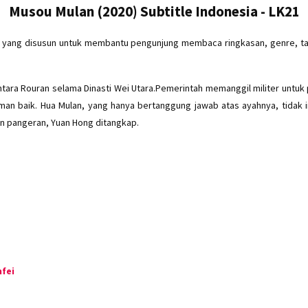
Musou Mulan (2020) Subtitle Indonesia - LK21
m yang disusun untuk membantu pengunjung membaca ringkasan, genre, tah
entara Rouran selama Dinasti Wei Utara.Pemerintah memanggil militer untuk
teman baik. Hua Mulan, yang hanya bertanggung jawab atas ayahnya, tidak 
n pangeran, Yuan Hong ditangkap.
nfei