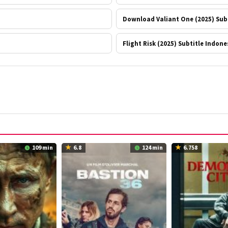
Download Valiant One (2025) Subt
Flight Risk (2025) Subtitle Indone
109 min
6.8
124 min
6.758