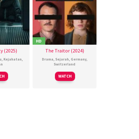
HD
y (2025)
The Traitor (2024)
u
,
Kejahatan
,
Drama
,
Sejarah
,
Germany
,
an
Switzerland
6
田
23
Michael
CH
WATCH
Feb
中
Oct
Krummenacher
025
征
2024
爾