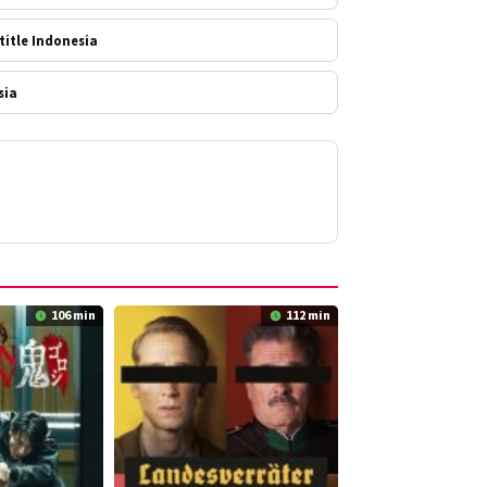
itle Indonesia
sia
106 min
112 min