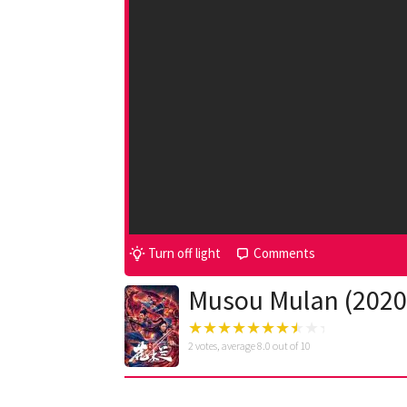
Turn off light
Comments
Musou Mulan (2020
2
votes, average
8.0
out of 10