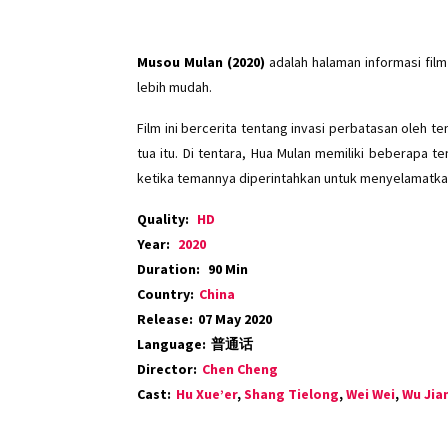
Musou Mulan (2020)
adalah halaman informasi fil
lebih mudah.
Film ini bercerita tentang invasi perbatasan oleh t
tua itu. Di tentara, Hua Mulan memiliki beberapa 
ketika temannya diperintahkan untuk menyelamatka
Quality:
HD
Year:
2020
Duration:
90 Min
Country:
China
Release:
07 May 2020
Language:
普通话
Director:
Chen Cheng
Cast:
Hu Xue’er
,
Shang Tielong
,
Wei Wei
,
Wu Jia