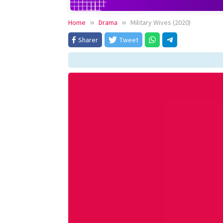
Home
Drama
Military Wives (2020)
Sharer
Tweet