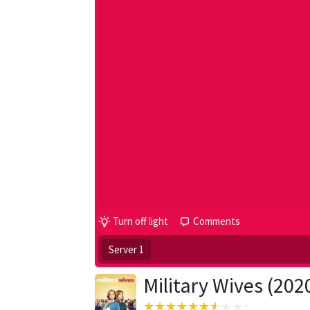
Turn off light
Comments
Server 1
Military Wives (202