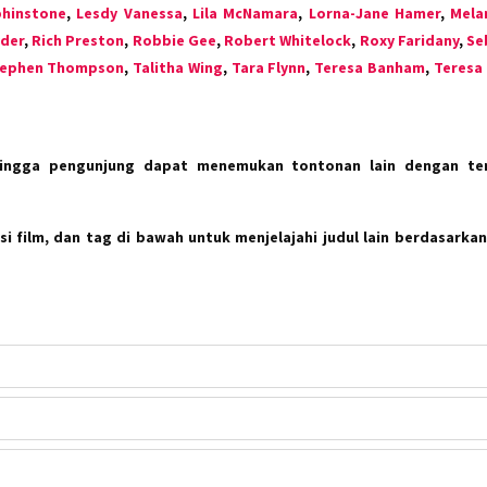
phinstone
,
Lesdy Vanessa
,
Lila McNamara
,
Lorna-Jane Hamer
,
Mela
der
,
Rich Preston
,
Robbie Gee
,
Robert Whitelock
,
Roxy Faridany
,
Se
ephen Thompson
,
Talitha Wing
,
Tara Flynn
,
Teresa Banham
,
Teresa
hingga pengunjung dapat menemukan tontonan lain dengan te
i film, dan tag di bawah untuk menjelajahi judul lain berdasarkan