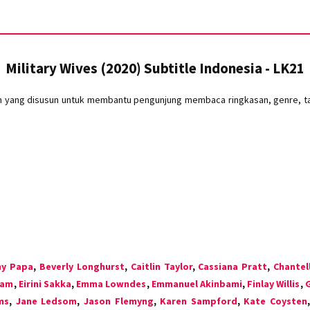
Military Wives (2020) Subtitle Indonesia - LK21
lm yang disusun untuk membantu pengunjung membaca ringkasan, genre, tah
y Papa
,
Beverly Longhurst
,
Caitlin Taylor
,
Cassiana Pratt
,
Chantel
ram
,
Eirini Sakka
,
Emma Lowndes
,
Emmanuel Akinbami
,
Finlay Willis
,
ms
,
Jane Ledsom
,
Jason Flemyng
,
Karen Sampford
,
Kate Coysten