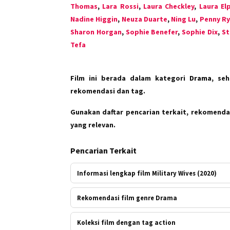
Thomas
,
Lara Rossi
,
Laura Checkley
,
Laura El
Nadine Higgin
,
Neuza Duarte
,
Ning Lu
,
Penny Ry
Sharon Horgan
,
Sophie Benefer
,
Sophie Dix
,
St
Tefa
Film ini berada dalam kategori
Drama
, se
rekomendasi dan tag.
Gunakan daftar pencarian terkait, rekomendas
yang relevan.
Pencarian Terkait
Informasi lengkap film Military Wives (2020)
Rekomendasi film genre Drama
Koleksi film dengan tag action