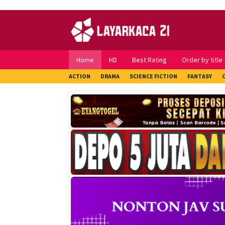
Skip
to
content
Home
HD
Best Rating
Order by title
ACTION
DRAMA
SCIENCE FICTION
FANTASY