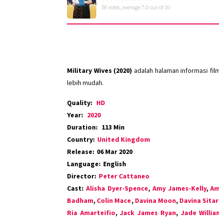
38
votes, average
7.0
out of 10
Military Wives (2020)
adalah halaman informasi fi
lebih mudah.
Quality:
HD
Year:
2020
Duration:
113 Min
Country:
United Kingdom
Release:
06 Mar 2020
Language:
English
Director:
Peter Cattaneo
Cast:
Alisha Dyer-Spence
,
Amy James-Kelly
,
Am
Badham
,
Colin Mace
,
Davina Moon
,
Davina Sita
Ria Amarteifio
,
Jack James Ryan
,
Jade Willia