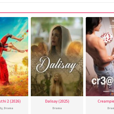
thi 2 (2026)
Dalisay (2025)
Creampie
dy
,
Drama
Drama
Dra