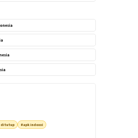
donesia
ia
nesia
sia
 ditutup
#apk indoxxi