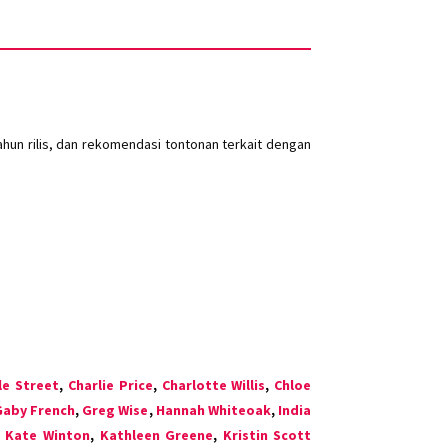
un rilis, dan rekomendasi tontonan terkait dengan
le Street
,
Charlie Price
,
Charlotte Willis
,
Chloe
Gaby French
,
Greg Wise
,
Hannah Whiteoak
,
India
,
Kate Winton
,
Kathleen Greene
,
Kristin Scott