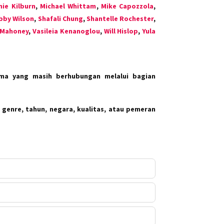
nie Kilburn
,
Michael Whittam
,
Mike Capozzola
,
bby Wilson
,
Shafali Chung
,
Shantelle Rochester
,
 Mahoney
,
Vasileia Kenanoglou
,
Will Hislop
,
Yula
ma yang masih berhubungan melalui bagian
 genre, tahun, negara, kualitas, atau pemeran