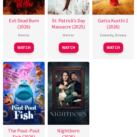
Evil Dead Burn
St. Patrick’s Day
Gatta Kusthi 2
(2026)
Massacre (2025)
(2026)
Horror
Horror
Comedy
,
Drama
WATCH
WATCH
WATCH
The Pout-Pout
Nightborn
Fish (2026)
(2026)