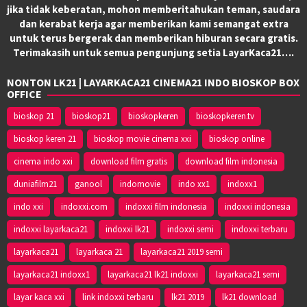
jika tidak keberatan, mohon memberitahukan teman, saudara
dan kerabat kerja agar memberikan kami semangat extra
untuk terus bergerak dan memberikan hiburan secara gratis.
Terimakasih untuk semua pengunjung setia LayarKaca21….
NONTON LK21 | LAYARKACA21 CINEMA21 INDO BIOSKOP BOX
OFFICE
bioskop 21
bioskop21
bioskopkeren
bioskopkeren.tv
bioskop keren 21
bioskop movie cinema xxi
bioskop online
cinema indo xxi
download film gratis
download film indonesia
duniafilm21
ganool
indomovie
indo xx1
indoxx1
indo xxi
indoxxi.com
indoxxi film indonesia
indoxxi indonesia
indoxxi layarkaca21
indoxxi lk21
indoxxi semi
indoxxi terbaru
layarkaca21
layarkaca 21
layarkaca21 2019 semi
layarkaca21 indoxx1
layarkaca21 lk21 indoxxi
layarkaca21 semi
layar kaca xxi
link indoxxi terbaru
lk21 2019
lk21 download