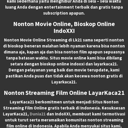
kami sederhana yaitu menghibur Anda di sela – sela waktu
luang Anda dengan entertainment terbaik dan gratis tanpa
subscription apapun.
Nonton Movie Online, Bioskop Online
IndoXXI
Nonton Movie Online Streaming di Lk21 sama seperti nonton
di bioskop beneran malahan lebih nyaman karena bisa nonton
dimana aja, kapan aja dan bisa nonton film apapun sepuasnya
tanpa batasan waktu. Situs movie online kami bisa dibilang
setara dengan bioskop online indoxxi dan layarkaca21.
Dengan pelayanan yang baik dan movie terupdate, kami
pastikan Anda puas dan tidak akan kecewa nonton gratis di
Layarkaca21.
Nonton Streaming Film Online LayarKaca21
LayarKaca21 berkomitmen untuk menjadi Situs Nonton
Streaming Film Online gratis terbaik di Indonesia. Kesuksesan
LayarKaca21,
Dunia21
dan IndoXXI, membuat kami termotivasi
untuk turut serta meramaikan komunitas nonton streaming
film online di Indonesia. Apabila Anda menyukai situs kami,