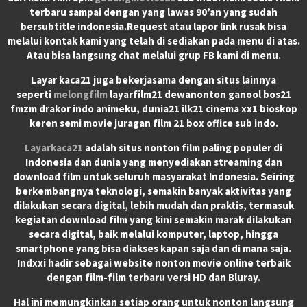
terbaru sampai dengan yang lawas 90’an yang sudah
bersubtitle indonesia.Request atau lapor link rusak bisa
melalui kontak kami yang telah di sediakan pada menu di atas.
Atau bisa langsung chat melalui grup FB kami di menu.
Layar kaca21 juga bekerjasama dengan situs lainnya
seperti
melongfilm
layarfilm21 dewanonton ganool bos21
fmzm drakor indo animeku, dunia21 ilk21 cinema xx1 bioskop
keren semi movie juragan film 21 box office sub indo.
Layarkaca21
adalah situs nonton film paling populer di
Indonesia dan dunia yang menyediakan streaming dan
download film untuk seluruh masyarakat Indonesia. Seiring
berkembangnya teknologi, semakin banyak aktivitas yang
dilakukan secara digital, lebih mudah dan praktis, termasuk
kegiatan download film yang kini semakin marak dilakukan
secara digital, baik melalui komputer, laptop, hingga
smartphone yang bisa diakses kapan saja dan di mana saja.
Indxxi hadir sebagai website nonton movie online terbaik
dengan film-film terbaru versi HD dan Bluray.
Hal ini memungkinkan setiap orang untuk nonton langsung