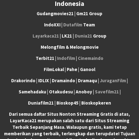
Indonesia
Gudangmovies21 | Gm21 Group
IndoXXI |
Dutafilm
Team
Layarkaca21
| LK21 |
Dunia21
Group
Melongfilm & Melongmovie
Terbit21 |
Indofilm
|
Cinemaindo
FilmLokal | Pahe | Ganool
Drakorindo | IDLIX | Dramaindo | Dramaqu |
JuraganFilm
|
Samehadaku | Otakudesu | Anoboy |
Savefilm21
|
Duniafilm21 | Bioskop45 | Bioskopkeren
Dari semua daftar Situs Nonton Streaming Gratis di atas,
LayarKaca21 merupakan salah satu dari Situs Streaming
Terbaik Sepanjang Masa. Walaupun gratis, kami tetap
memberikan yang terbaik, terlengkap dan terupdate! Tujuan