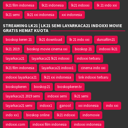
lk21 film indonesia
lk21 indonesia
lk21 indoxxi
lk 21 indo xxi
lk21 semi
lk21 xxi indonesia
xxi indonesia
STREAMING LK21 | LK21 SEMI LAYARKACA21 INDOXXI MOVIE
GRATIS HEMAT KUOTA
bioskop keren 21
lk21 download
lk 21 indo xxi
duniafilm21
lk21 2019
bioskop movie cinema xxi
bioskop 21
indoxxi lk21
layarkaca21
layarkaca21 lk21 indoxxi
indoxxi terbaru
lk21 film indonesia
layarkaca21 indoxx1
cinema indo xxi
indoxxi layarkaca21
lk21 xxi indonesia
link indoxxi terbaru
bioskopkeren
bioskop21
bioskopkeren.tv
layarkaca21 2019 semi
indoxxi semi
lk21 semi
layarkaca21 semi
indoxx1
ganool
xxi indonesia
indo xxi
indo xx1
bioskop online
lk21 indoxxi
indomovie
indoxxi.com
indoxxi film indonesia
indoxxi indonesia