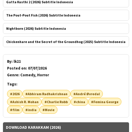
Gatta Kusthi 2 (2026) Subtitle Indonesia
The Pout-Pout Fish (2026) Subtitle Indonesia
Nightborn (2026) Subtitle Indonesia
Chickenhare and the Secret of the Groundhog (2025) Subtitle Indonesia
By:
lk21
Posted on:
07/07/2026
Genre:
Comedy, Horror
Tags:
#2026
#Abhiram Radhakrishnan
#André Øvredal
#Ashish R. Mohan
#Charlie Robb
#china
#Femina George
#film
#india
#Movie
DOWNLOAD KARAKKAM (2026)