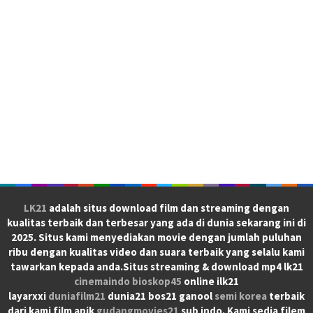
LK21
adalah situs download film dan streaming dengan
kualitas terbaik dan terbesar yang ada di dunia sekarang ini di
2025. Situs kami menyediakan movie dengan jumlah puluhan
ribu dengan kualitas video dan suara terbaik yang selalu kami
tawarkan kepada anda.Situs streaming & download mp4 lk21
cinemaindo
bioskop45
online ilk21
layarxxi
duniafilm21
dunia21 bos21 ganool
semi korea
terbaik
dari kami film apik
gudangmovies21
sub indo. Kami sedia filem