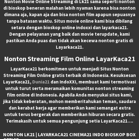
Nonton Movie Online Streaming di Lk21 sama seperti nonton
di bioskop beneran malahan lebih nyaman karena bisa nonton
dimana aja, kapan aja dan bisa nonton film apapun sepuasnya
tanpa batasan waktu. Situs movie online kami bisa dibilang
setara dengan bioskop online indoxxi dan layarkaca21.
Dengan pelayanan yang baik dan movie terupdate, kami
pastikan Anda puas dan tidak akan kecewa nonton gratis di
Layarkaca21.
Nonton Streaming Film Online LayarKaca21
LayarKaca21 berkomitmen untuk menjadi Situs Nonton
Streaming Film Online gratis terbaik di Indonesia. Kesuksesan
LayarKaca21,
Dunia21
dan IndoXXI, membuat kami termotivasi
untuk turut serta meramaikan komunitas nonton streaming
film online di Indonesia. Apabila Anda menyukai situs kami,
jika tidak keberatan, mohon memberitahukan teman, saudara
dan kerabat kerja agar memberikan kami semangat extra
untuk terus bergerak dan memberikan hiburan secara gratis.
Terimakasih untuk semua pengunjung setia LayarKaca21….
NONTON LK21 | LAYARKACA21 CINEMA21 INDO BIOSKOP BOX