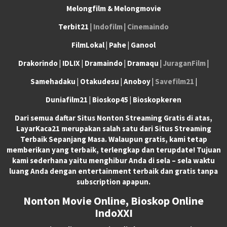
Melongfilm & Melongmovie
Terbit21 |
Indofilm
|
Cinemaindo
FilmLokal | Pahe | Ganool
Drakorindo | IDLIX | Dramaindo | Dramaqu |
JuraganFilm
|
Samehadaku | Otakudesu | Anoboy |
Savefilm21
|
Duniafilm21 | Bioskop45 | Bioskopkeren
Dari semua daftar Situs Nonton Streaming Gratis di atas,
LayarKaca21 merupakan salah satu dari Situs Streaming
Terbaik Sepanjang Masa. Walaupun gratis, kami tetap
memberikan yang terbaik, terlengkap dan terupdate! Tujuan
kami sederhana yaitu menghibur Anda di sela – sela waktu
luang Anda dengan entertainment terbaik dan gratis tanpa
subscription apapun.
Nonton Movie Online, Bioskop Online
IndoXXI