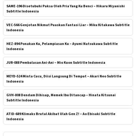
SAME-196 Disetubuhi Paksa Oleh Pria Yang Ku Benci – Hikaru Miyanishi
Subtitle Indonesia
VEC-566 Genjotan Nikmat Puaskan Fantasi Liar – Miku Kitakawa Subtitle
Indonesia
HEZ-894 Ponakan Ku, Pelampiasan Ku – Ayumi Natsukawa Subtitle
Indonesia
JUR-088 Pembalasan Ani-Ani – Mio Kuon Subtitle Indonesia
MEYD-524 Minta Cucu, Diisi Langsung Di Tempat – Akari Neo Subtitle
Indonesia
GVH-808 Dendam Dihisap, Memek Ibu Ditancap – Hinata Kitsunai
Subtitle Indonesia
ATID-689 Klimaks Brutal Akibat Ulah Gen Z! – Ao Ebisaki Subtitle
Indonesia