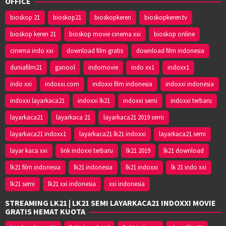
OFFICE
bioskop 21
bioskop21
bioskopkeren
bioskopkeren.tv
bioskop keren 21
bioskop movie cinema xxi
bioskop online
cinema indo xxi
download film gratis
download film indonesia
duniafilm21
ganool
indomovie
indo xx1
indoxx1
indo xxi
indoxxi.com
indoxxi film indonesia
indoxxi indonesia
indoxxi layarkaca21
indoxxi lk21
indoxxi semi
indoxxi terbaru
layarkaca21
layarkaca 21
layarkaca21 2019 semi
layarkaca21 indoxx1
layarkaca21 lk21 indoxxi
layarkaca21 semi
layar kaca xxi
link indoxxi terbaru
lk21 2019
lk21 download
lk21 film indonesia
lk21 indonesia
lk21 indoxxi
lk 21 indo xxi
lk21 semi
lk21 xxi indonesia
xxi indonesia
STREAMING LK21 | LK21 SEMI LAYARKACA21 INDOXXI MOVIE
GRATIS HEMAT KUOTA