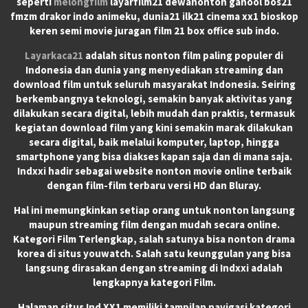
seperti
melongfilm
layarfilm21 dewanonton ganool bos21
fmzm drakor indo animeku, dunia21 ilk21 cinema xx1 bioskop
keren semi movie juragan film 21 box office sub indo.
Layarkaca21
adalah situs nonton film paling populer di
Indonesia dan dunia yang menyediakan streaming dan
download film untuk seluruh masyarakat Indonesia. Seiring
berkembangnya teknologi, semakin banyak aktivitas yang
dilakukan secara digital, lebih mudah dan praktis, termasuk
kegiatan download film yang kini semakin marak dilakukan
secara digital, baik melalui komputer, laptop, hingga
smartphone yang bisa diakses kapan saja dan di mana saja.
Indxxi hadir sebagai website nonton movie online terbaik
dengan film-film terbaru versi HD dan Bluray.
Hal ini memungkinkan setiap orang untuk nonton langsung
maupun streaming film dengan mudah secara online.
Kategori Film Terlengkap, salah satunya bisa nonton drama
korea di situs youwatch. Salah satu keunggulan yang bisa
langsung dirasakan dengan streaming di Indxxi adalah
lengkapnya kategori Film.
Halaman situs Ind XX1 memiliki tampilan navigasi kategori