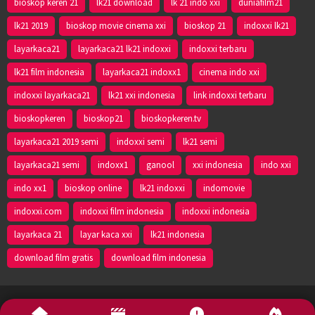
bioskop keren 21
lk21 download
lk 21 indo xxi
duniafilm21
lk21 2019
bioskop movie cinema xxi
bioskop 21
indoxxi lk21
layarkaca21
layarkaca21 lk21 indoxxi
indoxxi terbaru
lk21 film indonesia
layarkaca21 indoxx1
cinema indo xxi
indoxxi layarkaca21
lk21 xxi indonesia
link indoxxi terbaru
bioskopkeren
bioskop21
bioskopkeren.tv
layarkaca21 2019 semi
indoxxi semi
lk21 semi
layarkaca21 semi
indoxx1
ganool
xxi indonesia
indo xxi
indo xx1
bioskop online
lk21 indoxxi
indomovie
indoxxi.com
indoxxi film indonesia
indoxxi indonesia
layarkaca 21
layar kaca xxi
lk21 indonesia
download film gratis
download film indonesia
Lk21 - 2024