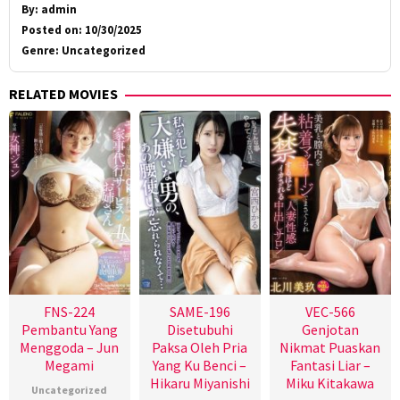
By:
admin
Posted on:
10/30/2025
Genre:
Uncategorized
RELATED MOVIES
FNS-224
SAME-196
VEC-566
Pembantu Yang
Disetubuhi
Genjotan
Menggoda – Jun
Paksa Oleh Pria
Nikmat Puaskan
Megami
Yang Ku Benci –
Fantasi Liar –
Hikaru Miyanishi
Miku Kitakawa
Uncategorized