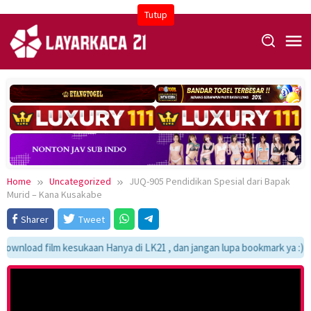
Skip
Tutup
to
content
Home
Uncategorized
JUQ-905 Pendidikan Spesial dari Bapak
Murid – Kana Kusakabe
Sharer
Tweet
wnload film kesukaan Hanya di LK21 , dan jangan lupa bookmark ya :)