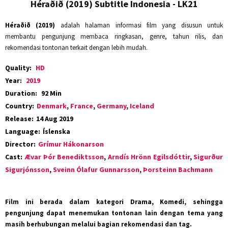
Héraðið (2019) Subtitle Indonesia - LK21
Héraðið (2019)
adalah halaman informasi film yang disusun untuk
membantu pengunjung membaca ringkasan, genre, tahun rilis, dan
rekomendasi tontonan terkait dengan lebih mudah.
Quality:
HD
Year:
2019
Duration:
92 Min
Country:
Denmark
,
France
,
Germany
,
Iceland
Release:
14 Aug 2019
Language:
Íslenska
Director:
Grímur Hákonarson
Cast:
Ævar Þór Benediktsson
,
Arndís Hrönn Egilsdóttir
,
Sigurður
Sigurjónsson
,
Sveinn Ólafur Gunnarsson
,
Þorsteinn Bachmann
Film ini berada dalam kategori
Drama, Komedi
, sehingga
pengunjung dapat menemukan tontonan lain dengan tema yang
masih berhubungan melalui bagian rekomendasi dan tag.