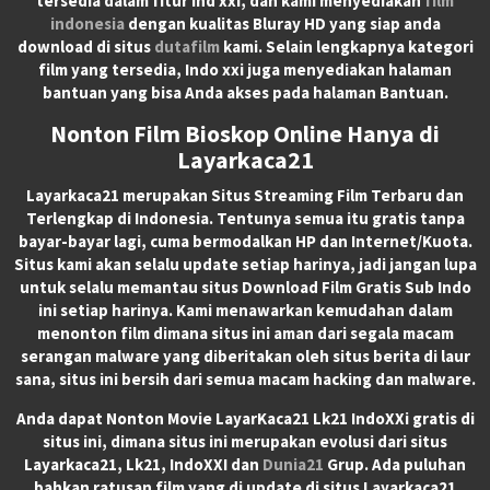
tersedia dalam fitur Ind xxi, dan kami menyediakan
film
indonesia
dengan kualitas Bluray HD yang siap anda
download di situs
dutafilm
kami. Selain lengkapnya kategori
film yang tersedia, Indo xxi juga menyediakan halaman
bantuan yang bisa Anda akses pada halaman Bantuan.
Nonton Film Bioskop Online Hanya di
Layarkaca21
Layarkaca21
merupakan
Situs Streaming Film Terbaru
dan
Terlengkap di Indonesia. Tentunya semua itu gratis tanpa
bayar-bayar lagi, cuma bermodalkan HP dan Internet/Kuota.
Situs kami akan selalu update setiap harinya, jadi jangan lupa
untuk selalu memantau situs Download Film Gratis Sub Indo
ini setiap harinya. Kami menawarkan kemudahan dalam
menonton film dimana situs ini aman dari segala macam
serangan malware yang diberitakan oleh situs berita di laur
sana, situs ini bersih dari semua macam hacking dan malware.
Anda dapat
Nonton Movie LayarKaca21 Lk21 IndoXXi
gratis di
situs ini, dimana situs ini merupakan evolusi dari situs
Layarkaca21, Lk21, IndoXXI dan
Dunia21
Grup. Ada puluhan
bahkan ratusan film yang di update di situs Layarkaca21