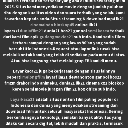
kualitas terbaik dan terbesar yang ada di dunia sekarang ini di
2025. Situs kami menyediakan movie dengan jumlah puluhan
ribu dengan kualitas video dan suara terbaik yang selalu kami
tawarkan kepada anda.Situs streaming & download mp4 lk21
cinemaindo
bioskop45
online ilk21
layarxxi
duniafilm21
dunia21 bos21 ganool
semi korea
terbaik
dari kami film apik
gudangmovies21
sub indo. Kami sedia filem
terbaru sampai dengan yang lawas 90’an yang sudah
bersubtitle indonesia.Request atau lapor link rusak bisa
melalui kontak kami yang telah di sediakan pada menu di atas.
Atau bisa langsung chat melalui grup FB kami di menu.
Layar kaca21 juga bekerjasama dengan situs lainnya
seperti
melongfilm
layarfilm21 dewanonton ganool bos21
fmzm drakor indo animeku, dunia21 ilk21 cinema xx1 bioskop
keren semi movie juragan film 21 box office sub indo.
Layarkaca21
adalah situs nonton film paling populer di
Indonesia dan dunia yang menyediakan streaming dan
download film untuk seluruh masyarakat Indonesia. Seiring
berkembangnya teknologi, semakin banyak aktivitas yang
dilakukan secara digital, lebih mudah dan praktis, termasuk