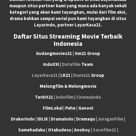
maupun situs partner kami yang mana ada banyak sekali
kategori yang akan kami tayangkan, mulai dari film aksi,
drama bahkan sampai serial pun kami tayangkan di situs
Layarindo, partner LayarKaca21.
Daftar Situs Streaming Movie Terbaik
Indonesia
Gudangmovies21 | Gm21 Group
IndoXXI |
Dutafilm
Team
Layarkaca21
| LK21 |
Dunia21
Group
Melongfilm & Melongmovie
Terbit21 |
Indofilm
|
Cinemaindo
FilmLokal | Pahe | Ganool
Drakorindo | IDLIX | Dramaindo | Dramaqu |
JuraganFilm
|
Samehadaku | Otakudesu | Anoboy |
Savefilm21
|