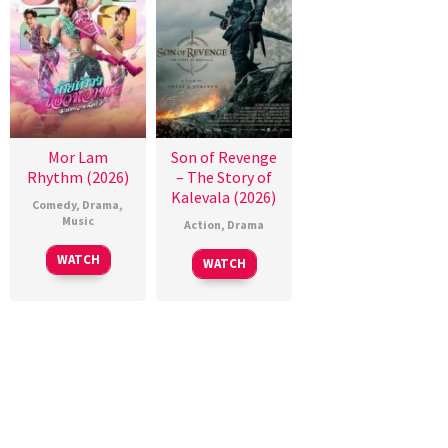
Mor Lam
Son of Revenge
Rhythm (2026)
– The Story of
Kalevala (2026)
Comedy
,
Drama
,
Music
Action
,
Drama
WATCH
WATCH