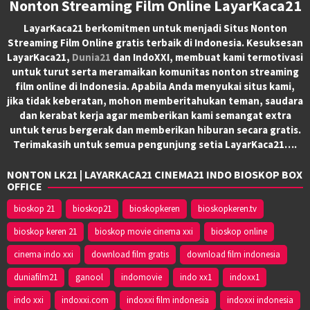
Nonton Streaming Film Online LayarKaca21
LayarKaca21 berkomitmen untuk menjadi Situs Nonton
Streaming Film Online gratis terbaik di Indonesia. Kesuksesan
LayarKaca21,
Dunia21
dan IndoXXI, membuat kami termotivasi
untuk turut serta meramaikan komunitas nonton streaming
film online di Indonesia. Apabila Anda menyukai situs kami,
jika tidak keberatan, mohon memberitahukan teman, saudara
dan kerabat kerja agar memberikan kami semangat extra
untuk terus bergerak dan memberikan hiburan secara gratis.
Terimakasih untuk semua pengunjung setia LayarKaca21….
NONTON LK21 | LAYARKACA21 CINEMA21 INDO BIOSKOP BOX
OFFICE
bioskop 21
bioskop21
bioskopkeren
bioskopkeren.tv
bioskop keren 21
bioskop movie cinema xxi
bioskop online
cinema indo xxi
download film gratis
download film indonesia
duniafilm21
ganool
indomovie
indo xx1
indoxx1
indo xxi
indoxxi.com
indoxxi film indonesia
indoxxi indonesia