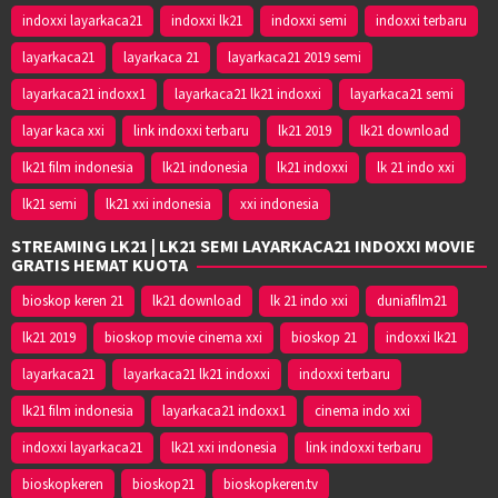
indoxxi layarkaca21
indoxxi lk21
indoxxi semi
indoxxi terbaru
layarkaca21
layarkaca 21
layarkaca21 2019 semi
layarkaca21 indoxx1
layarkaca21 lk21 indoxxi
layarkaca21 semi
layar kaca xxi
link indoxxi terbaru
lk21 2019
lk21 download
lk21 film indonesia
lk21 indonesia
lk21 indoxxi
lk 21 indo xxi
lk21 semi
lk21 xxi indonesia
xxi indonesia
STREAMING LK21 | LK21 SEMI LAYARKACA21 INDOXXI MOVIE
GRATIS HEMAT KUOTA
bioskop keren 21
lk21 download
lk 21 indo xxi
duniafilm21
lk21 2019
bioskop movie cinema xxi
bioskop 21
indoxxi lk21
layarkaca21
layarkaca21 lk21 indoxxi
indoxxi terbaru
lk21 film indonesia
layarkaca21 indoxx1
cinema indo xxi
indoxxi layarkaca21
lk21 xxi indonesia
link indoxxi terbaru
bioskopkeren
bioskop21
bioskopkeren.tv