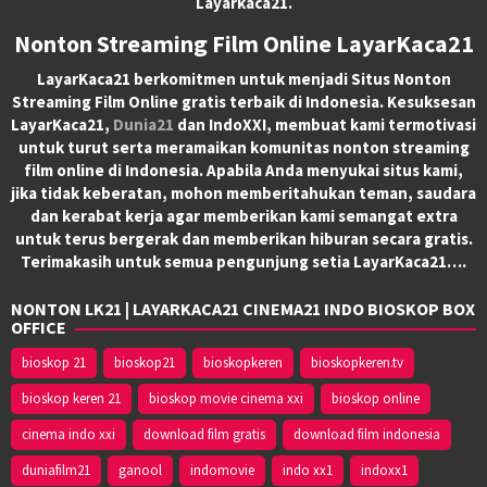
Layarkaca21.
Nonton Streaming Film Online LayarKaca21
LayarKaca21 berkomitmen untuk menjadi Situs Nonton
Streaming Film Online gratis terbaik di Indonesia. Kesuksesan
LayarKaca21,
Dunia21
dan IndoXXI, membuat kami termotivasi
untuk turut serta meramaikan komunitas nonton streaming
film online di Indonesia. Apabila Anda menyukai situs kami,
jika tidak keberatan, mohon memberitahukan teman, saudara
dan kerabat kerja agar memberikan kami semangat extra
untuk terus bergerak dan memberikan hiburan secara gratis.
Terimakasih untuk semua pengunjung setia LayarKaca21….
NONTON LK21 | LAYARKACA21 CINEMA21 INDO BIOSKOP BOX
OFFICE
bioskop 21
bioskop21
bioskopkeren
bioskopkeren.tv
bioskop keren 21
bioskop movie cinema xxi
bioskop online
cinema indo xxi
download film gratis
download film indonesia
duniafilm21
ganool
indomovie
indo xx1
indoxx1