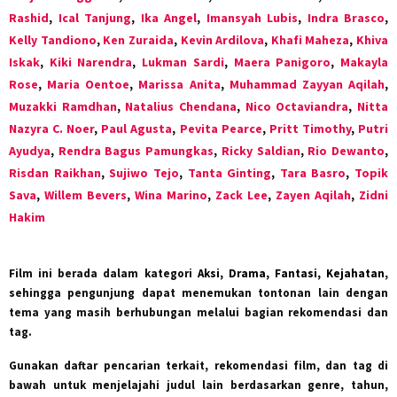
Rashid
,
Ical Tanjung
,
Ika Angel
,
Imansyah Lubis
,
Indra Brasco
,
Kelly Tandiono
,
Ken Zuraida
,
Kevin Ardilova
,
Khafi Maheza
,
Khiva
Iskak
,
Kiki Narendra
,
Lukman Sardi
,
Maera Panigoro
,
Makayla
Rose
,
Maria Oentoe
,
Marissa Anita
,
Muhammad Zayyan Aqilah
,
Muzakki Ramdhan
,
Natalius Chendana
,
Nico Octaviandra
,
Nitta
Nazyra C. Noer
,
Paul Agusta
,
Pevita Pearce
,
Pritt Timothy
,
Putri
Ayudya
,
Rendra Bagus Pamungkas
,
Ricky Saldian
,
Rio Dewanto
,
Risdan Raikhan
,
Sujiwo Tejo
,
Tanta Ginting
,
Tara Basro
,
Topik
Sava
,
Willem Bevers
,
Wina Marino
,
Zack Lee
,
Zayen Aqilah
,
Zidni
Hakim
Film ini berada dalam kategori
Aksi, Drama, Fantasi, Kejahatan
,
sehingga pengunjung dapat menemukan tontonan lain dengan
tema yang masih berhubungan melalui bagian rekomendasi dan
tag.
Gunakan daftar pencarian terkait, rekomendasi film, dan tag di
bawah untuk menjelajahi judul lain berdasarkan genre, tahun,