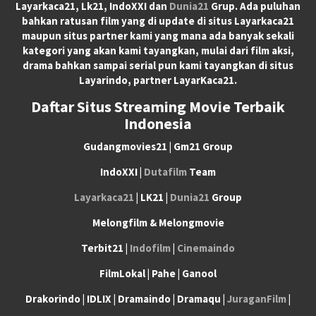
Layarkaca21, Lk21, IndoXXI dan
Dunia21
Grup. Ada puluhan
bahkan ratusan film yang di update di situs Layarkaca21
maupun situs partner kami yang mana ada banyak sekali
kategori yang akan kami tayangkan, mulai dari film aksi,
drama bahkan sampai serial pun kami tayangkan di situs
Layarindo, partner LayarKaca21.
Daftar Situs Streaming Movie Terbaik
Indonesia
Gudangmovies21 | Gm21 Group
IndoXXI |
Dutafilm
Team
Layarkaca21
| LK21 |
Dunia21
Group
Melongfilm & Melongmovie
Terbit21 |
Indofilm
|
Cinemaindo
FilmLokal | Pahe | Ganool
Drakorindo | IDLIX | Dramaindo | Dramaqu |
JuraganFilm
|