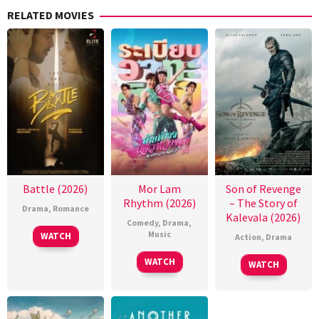
RELATED MOVIES
Battle (2026)
Mor Lam
Son of Revenge
Rhythm (2026)
– The Story of
Drama
,
Romance
Kalevala (2026)
Comedy
,
Drama
,
Music
WATCH
Action
,
Drama
WATCH
WATCH