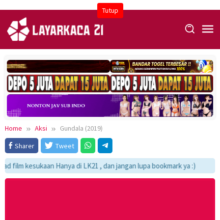
Skip
Tutup
to
content
Home
Aksi
Gundala (2019)
Sharer
Tweet
 film kesukaan Hanya di LK21 , dan jangan lupa bookmark ya :)