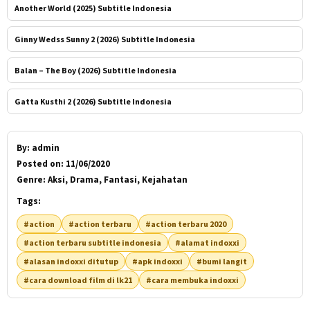
Another World (2025) Subtitle Indonesia
Ginny Wedss Sunny 2 (2026) Subtitle Indonesia
Balan – The Boy (2026) Subtitle Indonesia
Gatta Kusthi 2 (2026) Subtitle Indonesia
By:
admin
Posted on:
11/06/2020
Genre:
Aksi, Drama, Fantasi, Kejahatan
Tags:
#action
#action terbaru
#action terbaru 2020
#action terbaru subtitle indonesia
#alamat indoxxi
#alasan indoxxi ditutup
#apk indoxxi
#bumi langit
#cara download film di lk21
#cara membuka indoxxi