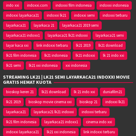
indo xxi
indoxxi.com
indoxxi film indonesia
indoxxi indonesia
indoxxi layarkaca21
indoxxi lk21
indoxxi semi
indoxxi terbaru
layarkaca21
layarkaca 21
layarkaca21 2019 semi
layarkaca21 indoxx1
layarkaca21 lk21 indoxxi
layarkaca21 semi
layar kaca xxi
link indoxxi terbaru
lk21 2019
lk21 download
lk21 film indonesia
lk21 indonesia
lk21 indoxxi
lk 21 indo xxi
lk21 semi
lk21 xxi indonesia
xxi indonesia
STREAMING LK21 | LK21 SEMI LAYARKACA21 INDOXXI MOVIE
GRATIS HEMAT KUOTA
bioskop keren 21
lk21 download
lk 21 indo xxi
duniafilm21
lk21 2019
bioskop movie cinema xxi
bioskop 21
indoxxi lk21
layarkaca21
layarkaca21 lk21 indoxxi
indoxxi terbaru
lk21 film indonesia
layarkaca21 indoxx1
cinema indo xxi
indoxxi layarkaca21
lk21 xxi indonesia
link indoxxi terbaru