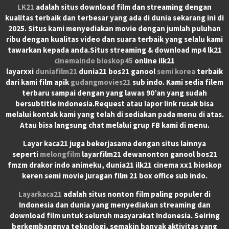
LK21
adalah situs download film dan streaming dengan
kualitas terbaik dan terbesar yang ada di dunia sekarang ini di
2025. Situs kami menyediakan movie dengan jumlah puluhan
ribu dengan kualitas video dan suara terbaik yang selalu kami
tawarkan kepada anda.Situs streaming & download mp4 lk21
cinemaindo
bioskop45
online ilk21
layarxxi
duniafilm21
dunia21 bos21 ganool
semi korea
terbaik
dari kami film apik
gudangmovies21
sub indo. Kami sedia filem
terbaru sampai dengan yang lawas 90’an yang sudah
bersubtitle indonesia.Request atau lapor link rusak bisa
melalui kontak kami yang telah di sediakan pada menu di atas.
Atau bisa langsung chat melalui grup FB kami di menu.
Layar kaca21 juga bekerjasama dengan situs lainnya
seperti
melongfilm
layarfilm21 dewanonton ganool bos21
fmzm drakor indo animeku, dunia21 ilk21 cinema xx1 bioskop
keren semi movie juragan film 21 box office sub indo.
Layarkaca21
adalah situs nonton film paling populer di
Indonesia dan dunia yang menyediakan streaming dan
download film untuk seluruh masyarakat Indonesia. Seiring
berkembangnya teknologi, semakin banyak aktivitas yang