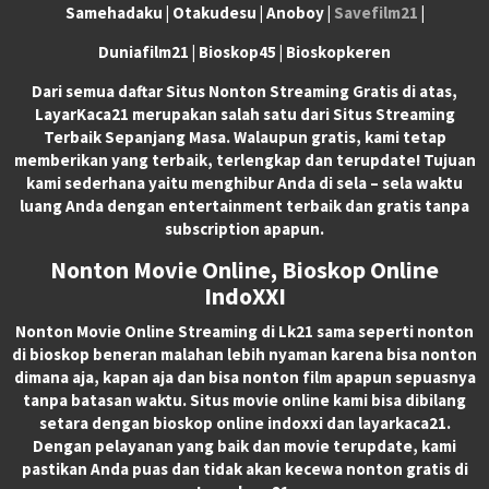
Samehadaku | Otakudesu | Anoboy |
Savefilm21
|
Duniafilm21 | Bioskop45 | Bioskopkeren
Dari semua daftar Situs Nonton Streaming Gratis di atas,
LayarKaca21 merupakan salah satu dari Situs Streaming
Terbaik Sepanjang Masa. Walaupun gratis, kami tetap
memberikan yang terbaik, terlengkap dan terupdate! Tujuan
kami sederhana yaitu menghibur Anda di sela – sela waktu
luang Anda dengan entertainment terbaik dan gratis tanpa
subscription apapun.
Nonton Movie Online, Bioskop Online
IndoXXI
Nonton Movie Online Streaming di Lk21 sama seperti nonton
di bioskop beneran malahan lebih nyaman karena bisa nonton
dimana aja, kapan aja dan bisa nonton film apapun sepuasnya
tanpa batasan waktu. Situs movie online kami bisa dibilang
setara dengan bioskop online indoxxi dan layarkaca21.
Dengan pelayanan yang baik dan movie terupdate, kami
pastikan Anda puas dan tidak akan kecewa nonton gratis di