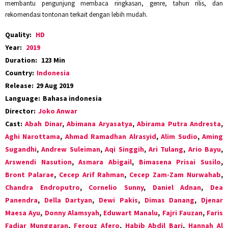
membantu pengunjung membaca ringkasan, genre, tahun rilis, dan
rekomendasi tontonan terkait dengan lebih mudah.
Quality:
HD
Year:
2019
Duration:
123 Min
Country:
Indonesia
Release:
29 Aug 2019
Language:
Bahasa indonesia
Director:
Joko Anwar
Cast:
Abah Dinar
,
Abimana Aryasatya
,
Abirama Putra Andresta
,
Aghi Narottama
,
Ahmad Ramadhan Alrasyid
,
Alim Sudio
,
Aming
Sugandhi
,
Andrew Suleiman
,
Aqi Singgih
,
Ari Tulang
,
Ario Bayu
,
Arswendi Nasution
,
Asmara Abigail
,
Bimasena Prisai Susilo
,
Bront Palarae
,
Cecep Arif Rahman
,
Cecep Zam-Zam Nurwahab
,
Chandra Endroputro
,
Cornelio Sunny
,
Daniel Adnan
,
Dea
Panendra
,
Della Dartyan
,
Dewi Pakis
,
Dimas Danang
,
Djenar
Maesa Ayu
,
Donny Alamsyah
,
Eduwart Manalu
,
Fajri Fauzan
,
Faris
Fadjar Munggaran
,
Ferouz Afero
,
Habib Abdil Bari
,
Hannah Al