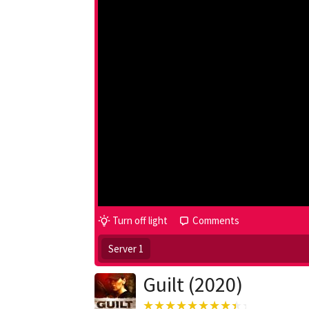
Turn off light
Comments
Server 1
Guilt (2020)