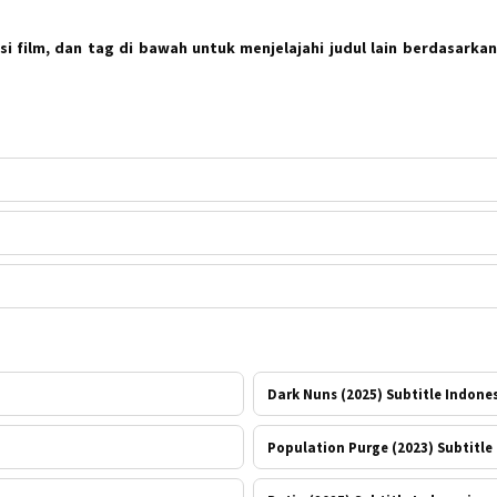
i film, dan tag di bawah untuk menjelajahi judul lain berdasarkan
Dark Nuns (2025) Subtitle Indone
Population Purge (2023) Subtitle