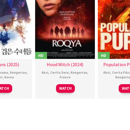
HD
HD
uns (2025)
Hood Witch (2024)
Population P
rama
,
Kengerian
,
Aksi
,
Cerita Seru
,
Kengerian
,
Aksi
,
Cerita Fiks
ri
,
Korea
France
Kengeri
24
권
15
Saïd
0
B
ATCH
WATCH
WAT
Jan
혁
May
Belktibia
2025
재
2024
2