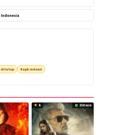
e Indonesia
 ditutup
#apk indoxxi
6
158 min