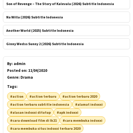
Son of Revenge – The Story of Kalevala (2026) Subtitle Indonesia
Na Willa (2026) Subtitle Indonesia
Another World (2025) Subtitle Indonesia
Ginny Wedss Sunny 2 (2026) Subtitle Indonesia
By:
admin
Posted on:
11/04/2020
Genre:
Drama
Tags:
#action
#action terbaru
#action terbaru 2020
#action terbaru subtitle indonesia
#alamat indoxxi
#alasan indoxxi ditutup
#apk indoxxi
#cara download film di lk21
#cara membuka indoxxi
#cara membuka situs indoxxi terbaru 2020