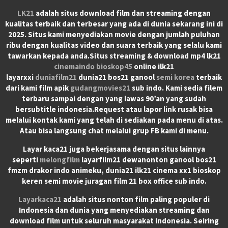
LK21
adalah situs download film dan streaming dengan
kualitas terbaik dan terbesar yang ada di dunia sekarang ini di
2025. Situs kami menyediakan movie dengan jumlah puluhan
ribu dengan kualitas video dan suara terbaik yang selalu kami
tawarkan kepada anda.Situs streaming & download mp4 lk21
cinemaindo
bioskop45
online ilk21
layarxxi
duniafilm21
dunia21 bos21 ganool
semi korea
terbaik
dari kami film apik
gudangmovies21
sub indo. Kami sedia filem
terbaru sampai dengan yang lawas 90’an yang sudah
bersubtitle indonesia.Request atau lapor link rusak bisa
melalui kontak kami yang telah di sediakan pada menu di atas.
Atau bisa langsung chat melalui grup FB kami di menu.
Layar kaca21 juga bekerjasama dengan situs lainnya
seperti
melongfilm
layarfilm21 dewanonton ganool bos21
fmzm drakor indo animeku, dunia21 ilk21 cinema xx1 bioskop
keren semi movie juragan film 21 box office sub indo.
Layarkaca21
adalah situs nonton film paling populer di
Indonesia dan dunia yang menyediakan streaming dan
download film untuk seluruh masyarakat Indonesia. Seiring