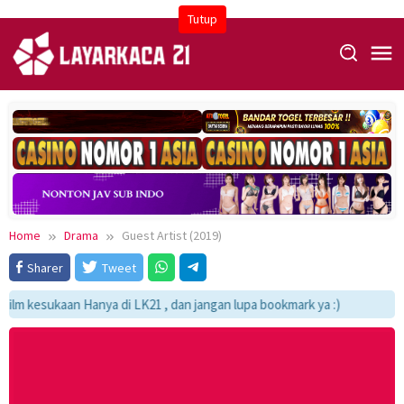
Skip
Tutup
to
content
Home
Drama
Guest Artist (2019)
Sharer
Tweet
lm kesukaan Hanya di LK21 , dan jangan lupa bookmark ya :)