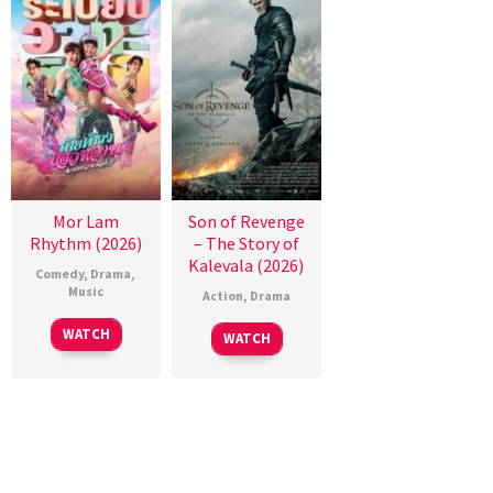
Mor Lam
Son of Revenge
Rhythm (2026)
– The Story of
Kalevala (2026)
Comedy
,
Drama
,
Music
Action
,
Drama
WATCH
WATCH