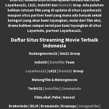
Layarkaca21, Lk21, IndoXXI dan
Dunia21
Grup. Ada puluhan
bahkan ratusan film yang di update di situs Layarkaca21
maupun situs partner kami yang mana ada banyak sekali
kategori yang akan kami tayangkan, mulai dari film aksi,
drama bahkan sampai serial pun kami tayangkan di situs
Layarindo, partner LayarKaca21.
Daftar Situs Streaming Movie Terbaik
Indonesia
Gudangmovies21 | Gm21 Group
IndoXXI |
Dutafilm
Team
Layarkaca21
| LK21 |
Dunia21
Group
Melongfilm & Melongmovie
Terbit21 |
Indofilm
|
Cinemaindo
FilmLokal | Pahe | Ganool
Drakorindo | IDLIX | Dramaindo | Dramaqu |
JuraganFilm
|