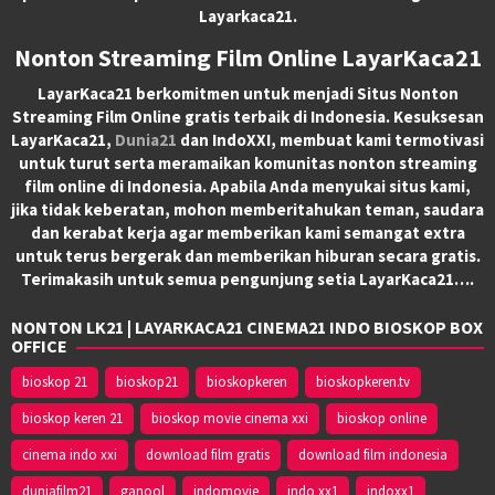
Layarkaca21.
Nonton Streaming Film Online LayarKaca21
LayarKaca21 berkomitmen untuk menjadi Situs Nonton
Streaming Film Online gratis terbaik di Indonesia. Kesuksesan
LayarKaca21,
Dunia21
dan IndoXXI, membuat kami termotivasi
untuk turut serta meramaikan komunitas nonton streaming
film online di Indonesia. Apabila Anda menyukai situs kami,
jika tidak keberatan, mohon memberitahukan teman, saudara
dan kerabat kerja agar memberikan kami semangat extra
untuk terus bergerak dan memberikan hiburan secara gratis.
Terimakasih untuk semua pengunjung setia LayarKaca21….
NONTON LK21 | LAYARKACA21 CINEMA21 INDO BIOSKOP BOX
OFFICE
bioskop 21
bioskop21
bioskopkeren
bioskopkeren.tv
bioskop keren 21
bioskop movie cinema xxi
bioskop online
cinema indo xxi
download film gratis
download film indonesia
duniafilm21
ganool
indomovie
indo xx1
indoxx1