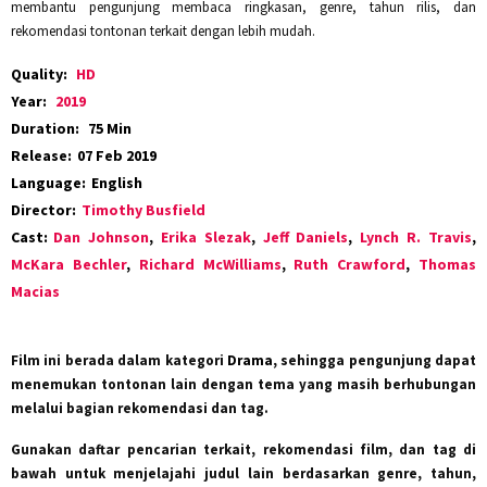
membantu pengunjung membaca ringkasan, genre, tahun rilis, dan
rekomendasi tontonan terkait dengan lebih mudah.
Quality:
HD
Year:
2019
Duration:
75 Min
Release:
07 Feb 2019
Language:
English
Director:
Timothy Busfield
Cast:
Dan Johnson
,
Erika Slezak
,
Jeff Daniels
,
Lynch R. Travis
,
McKara Bechler
,
Richard McWilliams
,
Ruth Crawford
,
Thomas
Macias
Film ini berada dalam kategori
Drama
, sehingga pengunjung dapat
menemukan tontonan lain dengan tema yang masih berhubungan
melalui bagian rekomendasi dan tag.
Gunakan daftar pencarian terkait, rekomendasi film, dan tag di
bawah untuk menjelajahi judul lain berdasarkan genre, tahun,