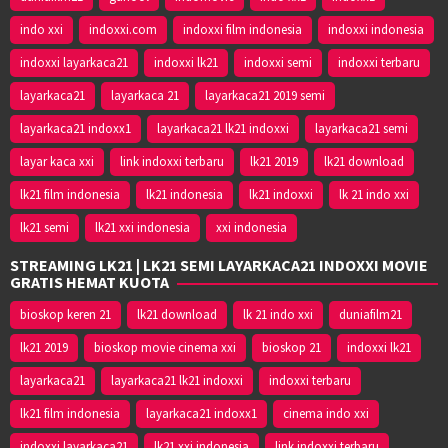
indo xxi
indoxxi.com
indoxxi film indonesia
indoxxi indonesia
indoxxi layarkaca21
indoxxi lk21
indoxxi semi
indoxxi terbaru
layarkaca21
layarkaca 21
layarkaca21 2019 semi
layarkaca21 indoxx1
layarkaca21 lk21 indoxxi
layarkaca21 semi
layar kaca xxi
link indoxxi terbaru
lk21 2019
lk21 download
lk21 film indonesia
lk21 indonesia
lk21 indoxxi
lk 21 indo xxi
lk21 semi
lk21 xxi indonesia
xxi indonesia
STREAMING LK21 | LK21 SEMI LAYARKACA21 INDOXXI MOVIE
GRATIS HEMAT KUOTA
bioskop keren 21
lk21 download
lk 21 indo xxi
duniafilm21
lk21 2019
bioskop movie cinema xxi
bioskop 21
indoxxi lk21
layarkaca21
layarkaca21 lk21 indoxxi
indoxxi terbaru
lk21 film indonesia
layarkaca21 indoxx1
cinema indo xxi
indoxxi layarkaca21
lk21 xxi indonesia
link indoxxi terbaru