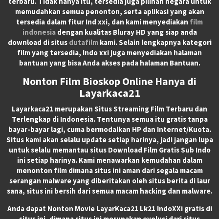
terbaru. Tidak hanya itu, tersedia juga pilihan negara untuk
memudahkan semua penonton, serta aplikasi yang akan
tersedia dalam fitur Ind xxi, dan kami menyediakan
film
indonesia
dengan kualitas Bluray HD yang siap anda
download di situs
dutafilm
kami. Selain lengkapnya kategori
film yang tersedia, Indo xxi juga menyediakan halaman
bantuan yang bisa Anda akses pada halaman Bantuan.
Nonton Film Bioskop Online Hanya di
Layarkaca21
Layarkaca21
merupakan
Situs Streaming Film Terbaru
dan
Terlengkap di Indonesia. Tentunya semua itu gratis tanpa
bayar-bayar lagi, cuma bermodalkan HP dan Internet/Kuota.
Situs kami akan selalu update setiap harinya, jadi jangan lupa
untuk selalu memantau situs Download Film Gratis Sub Indo
ini setiap harinya. Kami menawarkan kemudahan dalam
menonton film dimana situs ini aman dari segala macam
serangan malware yang diberitakan oleh situs berita di laur
sana, situs ini bersih dari semua macam hacking dan malware.
Anda dapat
Nonton Movie LayarKaca21 Lk21 IndoXXi
gratis di
situs ini, dimana situs ini merupakan evolusi dari situs