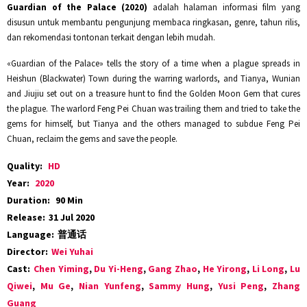
Guardian of the Palace (2020)
adalah halaman informasi film yang
disusun untuk membantu pengunjung membaca ringkasan, genre, tahun rilis,
dan rekomendasi tontonan terkait dengan lebih mudah.
«Guardian of the Palace» tells the story of a time when a plague spreads in
Heishun (Blackwater) Town during the warring warlords, and Tianya, Wunian
and Jiujiu set out on a treasure hunt to find the Golden Moon Gem that cures
the plague. The warlord Feng Pei Chuan was trailing them and tried to take the
gems for himself, but Tianya and the others managed to subdue Feng Pei
Chuan, reclaim the gems and save the people.
Quality:
HD
Year:
2020
Duration:
90 Min
Release:
31 Jul 2020
Language:
普通话
Director:
Wei Yuhai
Cast:
Chen Yiming
,
Du Yi-Heng
,
Gang Zhao
,
He Yirong
,
Li Long
,
Lu
Qiwei
,
Mu Ge
,
Nian Yunfeng
,
Sammy Hung
,
Yusi Peng
,
Zhang
Guang