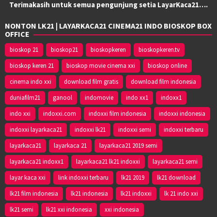
Terimakasih untuk semua pengunjung setia LayarKaca21….
NONTON LK21 | LAYARKACA21 CINEMA21 INDO BIOSKOP BOX
OFFICE
bioskop 21
bioskop21
bioskopkeren
bioskopkeren.tv
bioskop keren 21
bioskop movie cinema xxi
bioskop online
cinema indo xxi
download film gratis
download film indonesia
duniafilm21
ganool
indomovie
indo xx1
indoxx1
indo xxi
indoxxi.com
indoxxi film indonesia
indoxxi indonesia
indoxxi layarkaca21
indoxxi lk21
indoxxi semi
indoxxi terbaru
layarkaca21
layarkaca 21
layarkaca21 2019 semi
layarkaca21 indoxx1
layarkaca21 lk21 indoxxi
layarkaca21 semi
layar kaca xxi
link indoxxi terbaru
lk21 2019
lk21 download
lk21 film indonesia
lk21 indonesia
lk21 indoxxi
lk 21 indo xxi
lk21 semi
lk21 xxi indonesia
xxi indonesia