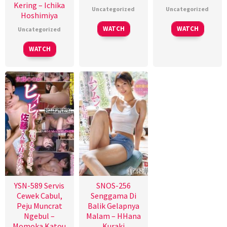
Kering – Ichika
Uncategorized
Uncategorized
Hoshimiya
WATCH
WATCH
Uncategorized
WATCH
YSN-589 Servis
SNOS-256
Cewek Cabul,
Senggama Di
Peju Muncrat
Balik Gelapnya
Ngebul –
Malam – HHana
Momoka Katou
Kuraki