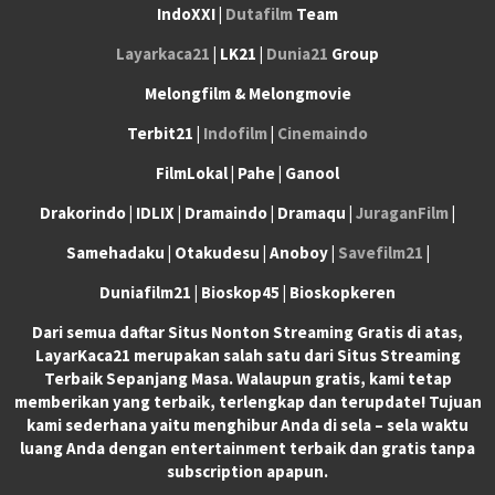
IndoXXI |
Dutafilm
Team
Layarkaca21
| LK21 |
Dunia21
Group
Melongfilm & Melongmovie
Terbit21 |
Indofilm
|
Cinemaindo
FilmLokal | Pahe | Ganool
Drakorindo | IDLIX | Dramaindo | Dramaqu |
JuraganFilm
|
Samehadaku | Otakudesu | Anoboy |
Savefilm21
|
Duniafilm21 | Bioskop45 | Bioskopkeren
Dari semua daftar Situs Nonton Streaming Gratis di atas,
LayarKaca21 merupakan salah satu dari Situs Streaming
Terbaik Sepanjang Masa. Walaupun gratis, kami tetap
memberikan yang terbaik, terlengkap dan terupdate! Tujuan
kami sederhana yaitu menghibur Anda di sela – sela waktu
luang Anda dengan entertainment terbaik dan gratis tanpa
subscription apapun.