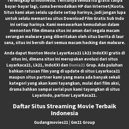
Terlengkap di Indonesia. Tentunya semua itu gratis tanpa
bayar-bayar lagi, cuma bermodalkan HP dan Internet/Kuota.
Situs kami akan selalu update setiap harinya, jadi jangan lupa
untuk selalu memantau situs Download Film Gratis Sub Indo
ini setiap harinya. Kami menawarkan kemudahan dalam
menonton film dimana situs ini aman dari segala macam
serangan malware yang diberitakan oleh situs berita di laur
sana, situs ini bersih dari semua macam hacking dan malware.
Anda dapat
Nonton Movie LayarKaca21 Lk21 IndoXXi
gratis di
situs ini, dimana situs ini merupakan evolusi dari situs
Layarkaca21, Lk21, IndoXXI dan
Dunia21
Grup. Ada puluhan
bahkan ratusan film yang di update di situs Layarkaca21
maupun situs partner kami yang mana ada banyak sekali
kategori yang akan kami tayangkan, mulai dari film aksi,
drama bahkan sampai serial pun kami tayangkan di situs
Layarindo, partner LayarKaca21.
Daftar Situs Streaming Movie Terbaik
Indonesia
Gudangmovies21 | Gm21 Group