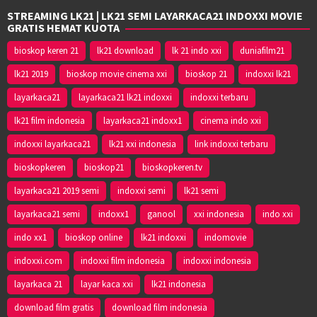
STREAMING LK21 | LK21 SEMI LAYARKACA21 INDOXXI MOVIE
GRATIS HEMAT KUOTA
bioskop keren 21
lk21 download
lk 21 indo xxi
duniafilm21
lk21 2019
bioskop movie cinema xxi
bioskop 21
indoxxi lk21
layarkaca21
layarkaca21 lk21 indoxxi
indoxxi terbaru
lk21 film indonesia
layarkaca21 indoxx1
cinema indo xxi
indoxxi layarkaca21
lk21 xxi indonesia
link indoxxi terbaru
bioskopkeren
bioskop21
bioskopkeren.tv
layarkaca21 2019 semi
indoxxi semi
lk21 semi
layarkaca21 semi
indoxx1
ganool
xxi indonesia
indo xxi
indo xx1
bioskop online
lk21 indoxxi
indomovie
indoxxi.com
indoxxi film indonesia
indoxxi indonesia
layarkaca 21
layar kaca xxi
lk21 indonesia
download film gratis
download film indonesia