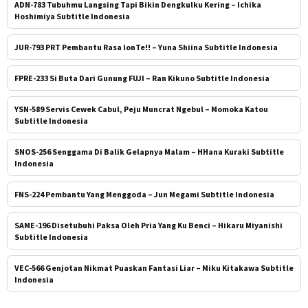
ADN-783 Tubuhmu Langsing Tapi Bikin Dengkulku Kering – Ichika
Hoshimiya Subtitle Indonesia
JUR-793 PRT Pembantu Rasa lonTe!! – Yuna Shiina Subtitle Indonesia
FPRE-233 Si Buta Dari Gunung FUJI – Ran Kikuno Subtitle Indonesia
YSN-589 Servis Cewek Cabul, Peju Muncrat Ngebul – Momoka Katou
Subtitle Indonesia
SNOS-256 Senggama Di Balik Gelapnya Malam – HHana Kuraki Subtitle
Indonesia
FNS-224 Pembantu Yang Menggoda – Jun Megami Subtitle Indonesia
SAME-196 Disetubuhi Paksa Oleh Pria Yang Ku Benci – Hikaru Miyanishi
Subtitle Indonesia
VEC-566 Genjotan Nikmat Puaskan Fantasi Liar – Miku Kitakawa Subtitle
Indonesia