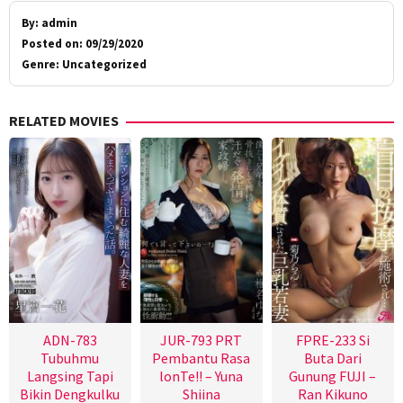
By:
admin
Posted on:
09/29/2020
Genre:
Uncategorized
RELATED MOVIES
ADN-783
JUR-793 PRT
FPRE-233 Si
Tubuhmu
Pembantu Rasa
Buta Dari
Langsing Tapi
lonTe!! – Yuna
Gunung FUJI –
Bikin Dengkulku
Shiina
Ran Kikuno