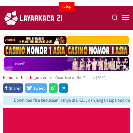
Skip
Tutup
to
content
Home
Uncategorized
Guardian of the Palace (2020)
Sharer
Tweet
Download film kesukaan Hanya di LK21 , dan jangan lupa bookmark y