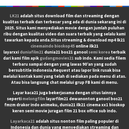
LK21
adalah situs download film dan streaming dengan
kualitas terbaik dan terbesar yang ada di dunia sekarang ini di
2025. Situs kami menyediakan movie dengan jumlah puluhan
ribu dengan kualitas video dan suara terbaik yang selalu kami
tawarkan kepada anda.Situs streaming & download mp4 lk21
cinemaindo
bioskop45
online ilk21
layarxxi
duniafilm21
dunia21 bos21 ganool
semi korea
terbaik
dari kami film apik
gudangmovies21
sub indo. Kami sedia filem
terbaru sampai dengan yang lawas 90’an yang sudah
bersubtitle indonesia.Request atau lapor link rusak bisa
melalui kontak kami yang telah di sediakan pada menu di atas.
Atau bisa langsung chat melalui grup FB kami di menu.
Layar kaca21 juga bekerjasama dengan situs lainnya
seperti
melongfilm
layarfilm21 dewanonton ganool bos21
fmzm drakor indo animeku, dunia21 ilk21 cinema xx1 bioskop
keren semi movie juragan film 21 box office sub indo.
Layarkaca21
adalah situs nonton film paling populer di
Indonesia dan dunia yang menyediakan streaming dan