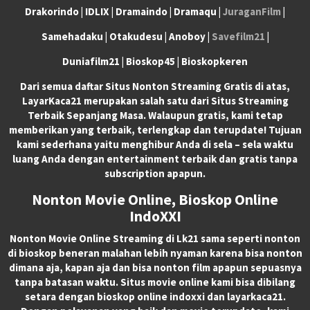
Drakorindo | IDLIX | Dramaindo | Dramaqu |
JuraganFilm
|
Samehadaku | Otakudesu | Anoboy |
Savefilm21
|
Duniafilm21 | Bioskop45 | Bioskopkeren
Dari semua daftar Situs Nonton Streaming Gratis di atas,
LayarKaca21 merupakan salah satu dari Situs Streaming
Terbaik Sepanjang Masa. Walaupun gratis, kami tetap
memberikan yang terbaik, terlengkap dan terupdate! Tujuan
kami sederhana yaitu menghibur Anda di sela – sela waktu
luang Anda dengan entertainment terbaik dan gratis tanpa
subscription apapun.
Nonton Movie Online, Bioskop Online
IndoXXI
Nonton Movie Online Streaming di Lk21 sama seperti nonton
di bioskop beneran malahan lebih nyaman karena bisa nonton
dimana aja, kapan aja dan bisa nonton film apapun sepuasnya
tanpa batasan waktu. Situs movie online kami bisa dibilang
setara dengan bioskop online indoxxi dan layarkaca21.