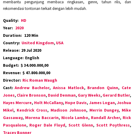
membantu pengunjung membaca ringkasan, genre, tahun rilis, dan
rekomendasi tontonan terkait dengan lebih mudah.
Quality:
HD
Year:
2020
Duration:
120 Min
Country:
United Kingdom
,
USA
Release:
29 Jul 2020
Language:
English
Budget:
$ 34.000.000,00
Revenue:
$ 47.800.000,00
Director:
Ric Roman Waugh
Cast:
Andrew Bachelor
,
Anissa Matlock
,
Brandon Quinn
,
Cate
Jones
,
Claire Bronson
,
David Denman
,
Gary Weeks
,
Gerard Butler
,
Hayes Mercure
,
Holt McCallany
,
Hope Davis
,
James Logan
,
Joshua
Mikel
,
Kendrick Cross
,
Madison Johnson
,
Merrin Dungey
,
Mike
Gassaway
,
Morena Baccarin
,
Nicola Lambo
,
Randall Archer
,
Rick
Pasqualone
,
Roger Dale Floyd
,
Scott Glenn
,
Scott Poythress
,
Tracey Bonner