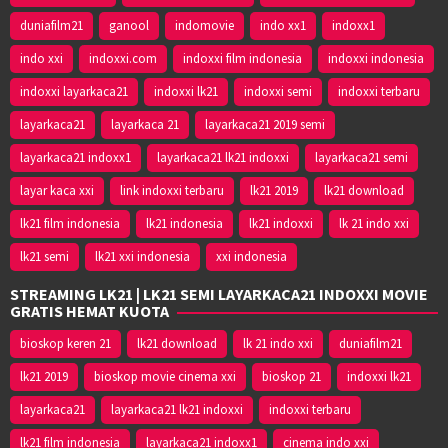
duniafilm21
ganool
indomovie
indo xx1
indoxx1
indo xxi
indoxxi.com
indoxxi film indonesia
indoxxi indonesia
indoxxi layarkaca21
indoxxi lk21
indoxxi semi
indoxxi terbaru
layarkaca21
layarkaca 21
layarkaca21 2019 semi
layarkaca21 indoxx1
layarkaca21 lk21 indoxxi
layarkaca21 semi
layar kaca xxi
link indoxxi terbaru
lk21 2019
lk21 download
lk21 film indonesia
lk21 indonesia
lk21 indoxxi
lk 21 indo xxi
lk21 semi
lk21 xxi indonesia
xxi indonesia
STREAMING LK21 | LK21 SEMI LAYARKACA21 INDOXXI MOVIE
GRATIS HEMAT KUOTA
bioskop keren 21
lk21 download
lk 21 indo xxi
duniafilm21
lk21 2019
bioskop movie cinema xxi
bioskop 21
indoxxi lk21
layarkaca21
layarkaca21 lk21 indoxxi
indoxxi terbaru
lk21 film indonesia
layarkaca21 indoxx1
cinema indo xxi