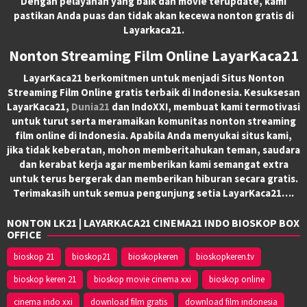
Dengan pelayanan yang baik dan movie terupdate, kami
pastikan Anda puas dan tidak akan kecewa nonton gratis di
Layarkaca21.
Nonton Streaming Film Online LayarKaca21
LayarKaca21 berkomitmen untuk menjadi Situs Nonton
Streaming Film Online gratis terbaik di Indonesia. Kesuksesan
LayarKaca21,
Dunia21
dan IndoXXI, membuat kami termotivasi
untuk turut serta meramaikan komunitas nonton streaming
film online di Indonesia. Apabila Anda menyukai situs kami,
jika tidak keberatan, mohon memberitahukan teman, saudara
dan kerabat kerja agar memberikan kami semangat extra
untuk terus bergerak dan memberikan hiburan secara gratis.
Terimakasih untuk semua pengunjung setia LayarKaca21….
NONTON LK21 | LAYARKACA21 CINEMA21 INDO BIOSKOP BOX
OFFICE
bioskop 21
bioskop21
bioskopkeren
bioskopkeren.tv
bioskop keren 21
bioskop movie cinema xxi
bioskop online
cinema indo xxi
download film gratis
download film indonesia