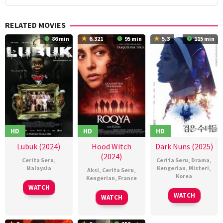
RELATED MOVIES
86 min
6.321
95 min
5.3
115 min
HD
HD
HD
Lubuk (2024)
Hood Witch
Dark Nuns (2025)
(2024)
Cerita Seru
,
Cerita Seru
,
Drama
,
Malaysia
Kengerian
,
Misteri
,
Aksi
,
Cerita Seru
,
Korea
Kengerian
,
France
18
Mark
WATCH
24
권
15
Saïd
Jul
Lee
WATCH
WATCH
Jan
혁
May
Belktibia
2024
See
2025
재
2024
Teck