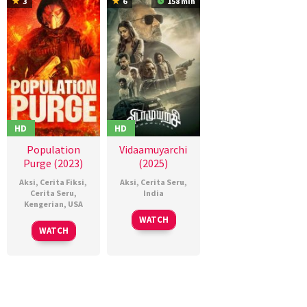
3
6
158 min
HD
HD
Population
Vidaamuyarchi
Purge (2023)
(2025)
Aksi
,
Cerita Fiksi
,
Aksi
,
Cerita Seru
,
Cerita Seru
,
India
Kengerian
,
USA
06
Magizh
WATCH
02
Brian
Feb
Thirumeni
WATCH
Dec
Johnson
2025
2023