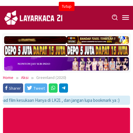
Skip
Tutup
to
content
Home
Aksi
Greenland (2020)
Sharer
Tweet
 film kesukaan Hanya di LK21 , dan jangan lupa bookmark ya :)