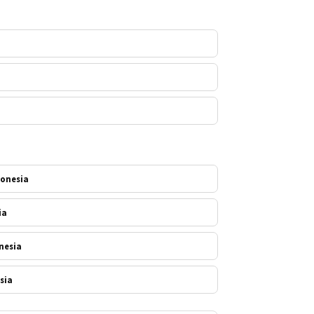
donesia
ia
nesia
sia