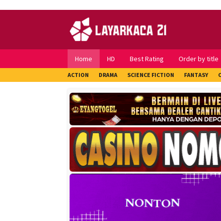
Skip
to
content
Home
HD
Best Rating
Order by title
ACTION
DRAMA
SCIENCE FICTION
FANTASY