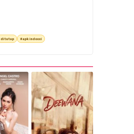
 ditutup
#apk indoxxi