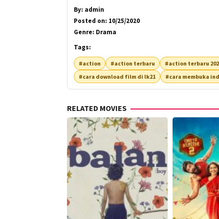
By:
admin
Posted on:
10/25/2020
Genre:
Drama
Tags:
#action
#action terbaru
#action terbaru 20
#cara download film di lk21
#cara membuka ind
RELATED MOVIES