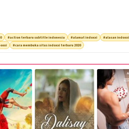
20
#action terbaru subtitle indonesia
#alamat indoxxi
#alasan indoxxi
oxxi
#cara membuka situs indoxxi terbaru 2020