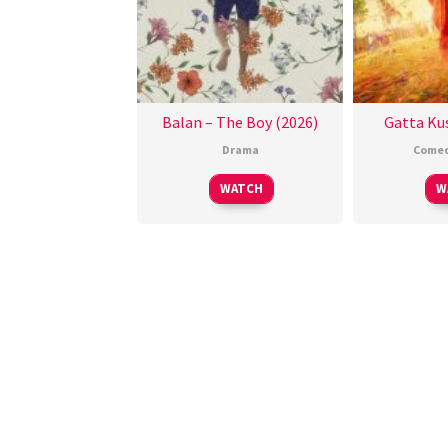
Balan – The Boy (2026)
Gatta Kus
Drama
Come
WATCH
W