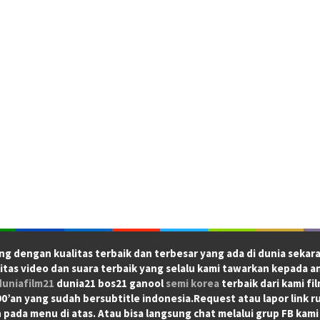
ng dengan kualitas terbaik dan terbesar yang ada di dunia sekara
itas video dan suara terbaik yang selalu kami tawarkan kepada a
duniafilm21
dunia21 bos21 ganool
semi korea
terbaik dari kami fi
’an yang sudah bersubtitle indonesia.Request atau lapor link ru
 pada menu di atas. Atau bisa langsung chat melalui grup FB kami