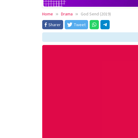
Home
Drama
God Send (2019)
Sharer
Tweet