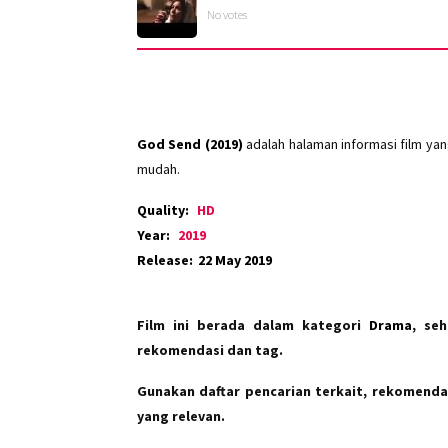
No votes
God Send (2019)
adalah halaman informasi film ya
mudah.
Quality:
HD
Year:
2019
Release:
22 May 2019
Film ini berada dalam kategori
Drama
, se
rekomendasi dan tag.
Gunakan daftar pencarian terkait, rekomendas
yang relevan.