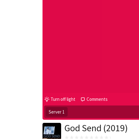
Turn off light
Comments
Server 1
God Send (2019)