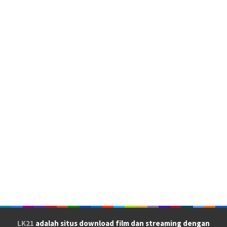
LK21
adalah situs download film dan streaming dengan