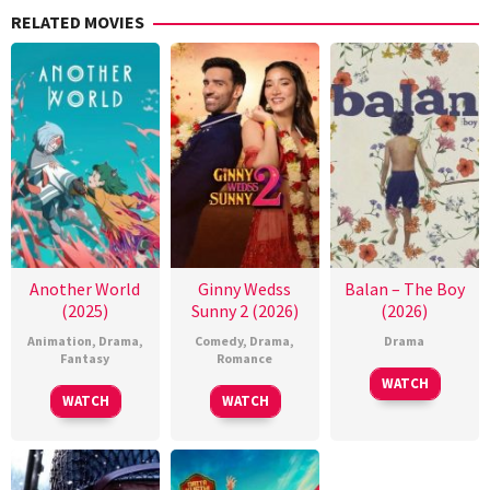
RELATED MOVIES
Another World
Ginny Wedss
Balan – The Boy
(2025)
Sunny 2 (2026)
(2026)
Animation
,
Drama
,
Comedy
,
Drama
,
Drama
Fantasy
Romance
WATCH
WATCH
WATCH