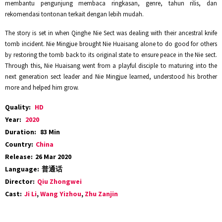
membantu pengunjung membaca ringkasan, genre, tahun rilis, dan
rekomendasi tontonan terkait dengan lebih mudah.
The story is set in when Qinghe Nie Sect was dealing with their ancestral knife
tomb incident. Nie Mingjue brought Nie Huaisang alone to do good for others
by restoring the tomb back to its original state to ensure peace in the Nie sect.
Through this, Nie Huaisang went from a playful disciple to maturing into the
next generation sect leader and Nie Mingjue learned, understood his brother
more and helped him grow.
Quality:
HD
Year:
2020
Duration:
83 Min
Country:
China
Release:
26 Mar 2020
Language:
普通话
Director:
Qiu Zhongwei
Cast:
Ji Li
,
Wang Yizhou
,
Zhu Zanjin