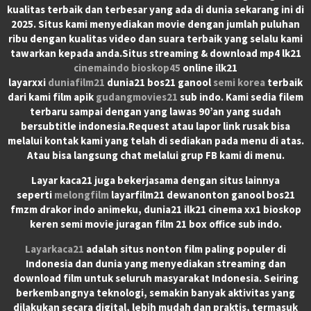
kualitas terbaik dan terbesar yang ada di dunia sekarang ini di
2025. Situs kami menyediakan movie dengan jumlah puluhan
ribu dengan kualitas video dan suara terbaik yang selalu kami
tawarkan kepada anda.Situs streaming & download mp4 lk21
cinemaindo
bioskop45
online ilk21
layarxxi
duniafilm21
dunia21 bos21 ganool
semi korea
terbaik
dari kami film apik
gudangmovies21
sub indo. Kami sedia filem
terbaru sampai dengan yang lawas 90’an yang sudah
bersubtitle indonesia.Request atau lapor link rusak bisa
melalui kontak kami yang telah di sediakan pada menu di atas.
Atau bisa langsung chat melalui grup FB kami di menu.
Layar kaca21 juga bekerjasama dengan situs lainnya
seperti
melongfilm
layarfilm21 dewanonton ganool bos21
fmzm drakor indo animeku, dunia21 ilk21 cinema xx1 bioskop
keren semi movie juragan film 21 box office sub indo.
Layarkaca21
adalah situs nonton film paling populer di
Indonesia dan dunia yang menyediakan streaming dan
download film untuk seluruh masyarakat Indonesia. Seiring
berkembangnya teknologi, semakin banyak aktivitas yang
dilakukan secara digital, lebih mudah dan praktis, termasuk