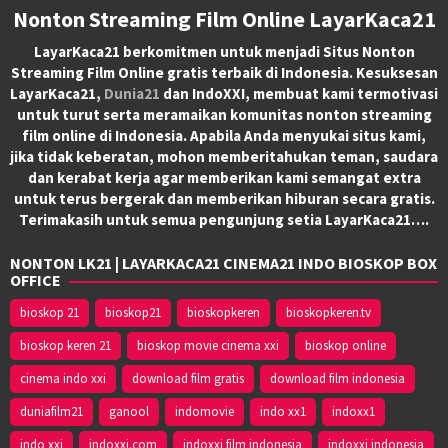
Nonton Streaming Film Online LayarKaca21
LayarKaca21 berkomitmen untuk menjadi Situs Nonton
Streaming Film Online gratis terbaik di Indonesia. Kesuksesan
LayarKaca21,
Dunia21
dan IndoXXI, membuat kami termotivasi
untuk turut serta meramaikan komunitas nonton streaming
film online di Indonesia. Apabila Anda menyukai situs kami,
jika tidak keberatan, mohon memberitahukan teman, saudara
dan kerabat kerja agar memberikan kami semangat extra
untuk terus bergerak dan memberikan hiburan secara gratis.
Terimakasih untuk semua pengunjung setia LayarKaca21….
NONTON LK21 | LAYARKACA21 CINEMA21 INDO BIOSKOP BOX
OFFICE
bioskop 21
bioskop21
bioskopkeren
bioskopkeren.tv
bioskop keren 21
bioskop movie cinema xxi
bioskop online
cinema indo xxi
download film gratis
download film indonesia
duniafilm21
ganool
indomovie
indo xx1
indoxx1
indo xxi
indoxxi.com
indoxxi film indonesia
indoxxi indonesia