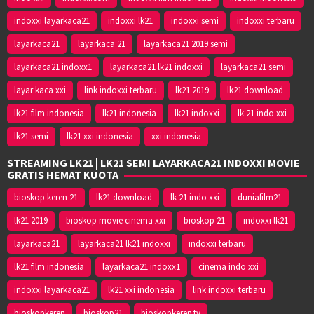
indoxxi layarkaca21
indoxxi lk21
indoxxi semi
indoxxi terbaru
layarkaca21
layarkaca 21
layarkaca21 2019 semi
layarkaca21 indoxx1
layarkaca21 lk21 indoxxi
layarkaca21 semi
layar kaca xxi
link indoxxi terbaru
lk21 2019
lk21 download
lk21 film indonesia
lk21 indonesia
lk21 indoxxi
lk 21 indo xxi
lk21 semi
lk21 xxi indonesia
xxi indonesia
STREAMING LK21 | LK21 SEMI LAYARKACA21 INDOXXI MOVIE
GRATIS HEMAT KUOTA
bioskop keren 21
lk21 download
lk 21 indo xxi
duniafilm21
lk21 2019
bioskop movie cinema xxi
bioskop 21
indoxxi lk21
layarkaca21
layarkaca21 lk21 indoxxi
indoxxi terbaru
lk21 film indonesia
layarkaca21 indoxx1
cinema indo xxi
indoxxi layarkaca21
lk21 xxi indonesia
link indoxxi terbaru
bioskopkeren
bioskop21
bioskopkeren.tv