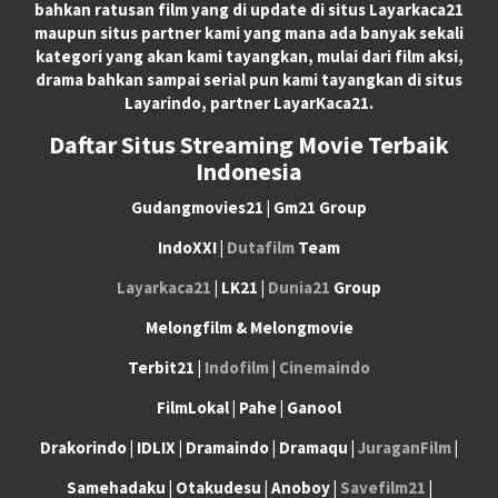
bahkan ratusan film yang di update di situs Layarkaca21
maupun situs partner kami yang mana ada banyak sekali
kategori yang akan kami tayangkan, mulai dari film aksi,
drama bahkan sampai serial pun kami tayangkan di situs
Layarindo, partner LayarKaca21.
Daftar Situs Streaming Movie Terbaik
Indonesia
Gudangmovies21 | Gm21 Group
IndoXXI |
Dutafilm
Team
Layarkaca21
| LK21 |
Dunia21
Group
Melongfilm & Melongmovie
Terbit21 |
Indofilm
|
Cinemaindo
FilmLokal | Pahe | Ganool
Drakorindo | IDLIX | Dramaindo | Dramaqu |
JuraganFilm
|
Samehadaku | Otakudesu | Anoboy |
Savefilm21
|